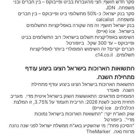
סקר חדש חושף: חצי מהעברות בביט ופייבוקס – בין חברים ובני
משפחה. JDN
סקר בנק ישראל: כ-50% מתשלומי ביט ופייבוקס – בין חברים
ומשפחה. calcalist
בנק ישראל חושף: זה מה שקורה באפליקציות התשלומים
בישראל. ice (אייס)
השימוש באפליקציות תשלום בישראל: רוב התשלומים בביט
ופייבוקס – עד 300 שקל. ביזפורטל
חברים יקרים? זה השימוש הפופולרי ביותר לאפליקציות
תשלומים. c14.co.il
התשואות הארוכות בישראל הציגו ביצוע עודף
מתחילת השנה.
התשואות הארוכות בישראל הציגו ביצוע עודף מתחילת
השנה. פאנדר
המומחים מודאגים: התאוששות השוק בישראל איטית מדי. מעריב
תחזית מיטב לשנת 2026: הריבית תעמוד על 3.75%, זו המלצת
הכלכלנים. ice (אייס)
שוק האג"ח יקר: "התשואות הארוכות בישראל נמוכות
מדי". ביזפורטל
"הסיכון פחת": מי שהשקיע באג"ח ממשלת ישראל לפני שנה נהנה
מרווח נאה. TheMarker