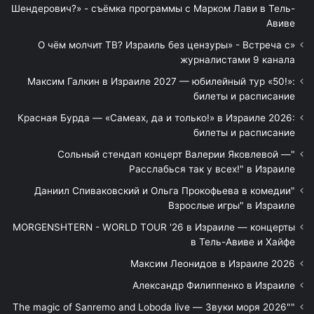
Шендерович?» - съёмка программы с Марком Лави в Тель-
Авиве
«О чём молчит ТВ? Израиль без цензуры» - Встреча с
журналистами 9 канала
Максим Галкин в Израиле 2027 — юбилейный тур «50!»:
билеты и расписание
Красная Бурда — «Самеах, да и только!» в Израиле 2026:
билеты и расписание
"Сольный стендап концерт Валерии Яковлевой —
Расслабься так у всех!" в Израиле
"Даниил Спиваковский и Ольга Прокофьева в комедии
Взрослые игры" в Израиле
MORGENSHTERN - WORLD TOUR '26 в Израиле — концерты
в Тель-Авиве и Хайфе
Максим Леонидов в Израиле 2026
Александр Филиппенко в Израиле
"The magic of Sanremo and Loboda live — Звуки моря 2026"