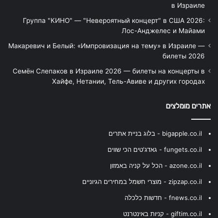
в Израиле
Группа "КИНО" — "Невероятный концерт" в США 2026:
Лос-Анджелес и Майами
Макаревич и Белый: «Импровизация на тему» в Израиле —
билеты 2026
Семён Слепаков в Израиле 2026 — билеты на концерты в
Хайфе, Нетании, Тель-Авиве и других городах
אתרים מומלצים
bigapple.co.il - בלוג בניית אתרים
fungets.co.il - גאדג'טים הכי שווים
azone.co.il - הכל על קניה באמזון
zipzap.co.il - מוצרי חשמל במחירים הגיוניים
fnews.co.il - חדשות כלכלה
giftim.co.il - קניות באינטרנט