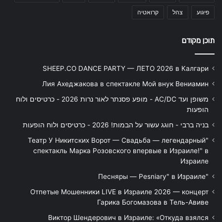
פיגוע
צהל
קרואטיה
תוכן מקודם
SHEEP.CO DANCE PARTY — ЛЕТО 2026 в Калгари
Лия Ахеджакова в спектакле Мой внук Вениамин
משופן ועד AC/DC - מופע פסנתר לאור נרות 2026 - כרטיסים ולוח
הופעות
בניה ברבי - חוגג עשור על הבמות! 2026 - כרטיסים ולוח הופעות
"Театр У Никитских Ворот — Свадьба — легендарный
спектакль Марка Розовского впервые в Израиле!" в
Израиле
"Песняры — Pesniary" в Израиле
Отпетые Мошенники LIVE в Израиле 2026 — концерт
Гарика Богомазова в Тель-Авиве
Виктор Шендерович в Израиле: «Откуда взялся