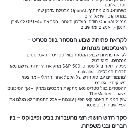
יוסר. גלובס
כשהצ'אטבוט מתחנף: OpenAI מבטלת עדכון שנוי
במחלוקת. ישראל היום
מנכ"ל OpenAI הודה: העדכון האחרון הפך את GPT-4o למעצבן
וחנפן -. אנשים ומחשבים
לקראת פתיחת שבוע המסחר בוול סטריט –
האנליסטים מנתחים.
לקראת פתיחת שבוע המסחר בוול סטריט – האנליסטים
מנתחים. ביזפורטל
נעילה ירוקה בוול סטריט; S&P 500 מחק את הירידות שרשם מאז
הכרזת המכסים. calcalist
"מתמודדים עם סוג חדש של הלם": אחרי הראלי – מה צפוי
בשווקים?. גלובס
ההפסדים בוול סטריט מאז מתקפת המכסים נמחקו – אך הסיכונים
נשארו. TheMarker
שוק המניות האמריקאי הפגין עוצמה – אבל התמחור לא מגלם את
הפיל שבחדר. ספונסר
סקר חדש חושף: חצי מהעברות בביט ופייבוקס – בין
חברים ובני משפחה.