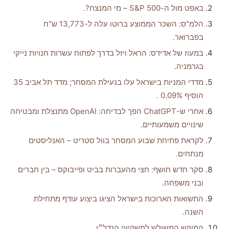
באפט מול ה-S&P 500 – מי המנצח?.
הלמ"ס: השכר הממוצע ברוטו עלה ל-13,773 ש"ח
בפברואר.
במעוז של אדידס: הראל ויזל בדרך לפתוח עשרות חנויות נייקי
בגרמניה.
מדדי המניות בישראל עלו בנעילת המסחר; מדד תל אביב 35
הוסיף 0.09% .
אחרי ש-ChatGPT הפך לבדיחה: OpenAI מתנצלת ומבטיחה
שינויים משמעותיים.
לקראת פתיחת שבוע המסחר בוול סטריט – האנליסטים
מנתחים.
סקר חדש חושף: חצי מהעברות בביט ופייבוקס – בין חברים
ובני משפחה.
התשואות הארוכות בישראל הציגו ביצוע עודף מתחילת
השנה.
המוקש המשולש למשקיעי הנדל״ן.