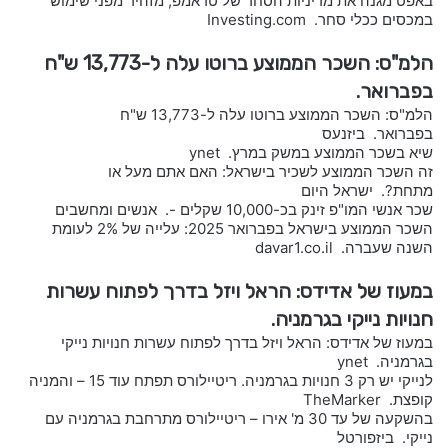
באפט מגנה את מדיניות הסחר של טראמפ, מזהיר מפני שימוש
במכסים ככלי סחר. Investing.com
הלמ"ס: השכר הממוצע ברוטו עלה ל-13,773 ש"ח
בפברואר.
הלמ"ס: השכר הממוצע ברוטו עלה ל-13,773 ש"ח
בפברואר. ביזנעס
שיא בשכר הממוצע במשק במרץ. ynet
זה השכר הממוצע לשכיר בישראל: האם אתם מעל או
מתחת?. ישראל היום
שכר אנשי המו"פ זינק בכ-10,000 שקלים -. אנשים ומחשבים
השכר הממוצע בישראל בפברואר 2025: עלייה של 2% לעומת
השנה שעברה. davar1.co.il
במעוז של אדידס: הראל ויזל בדרך לפתוח עשרות
חנויות נייקי בגרמניה.
במעוז של אדידס: הראל ויזל בדרך לפתוח עשרות חנויות נייקי
בגרמניה. ynet
לנייקי יש רק 3 חנויות בגרמניה. ריטיילורס תפתח עוד 15 – והמניה
קופצת. TheMarker
בהשקעה של עד 30 מ' אירו – ריטיילורס מתרחבת בגרמניה עם
נייקי. ביזפורטל