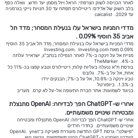
לאחר הכניסה לשוק הצרפתי: הראל ויזל מסמן יעד חדש. וואלה כסף
בלב השוק של אדידס: ריטיילורס תפתח עד 30 חנויות נייקי בגרמניה
עד 2029. calcalist
מדדי המניות בישראל עלו בנעילת המסחר; מדד תל
אביב 35 הוסיף 0.09% .
מדדי המניות בישראל עלו בנעילת המסחר; מדד תל אביב 35 הוסיף
0.09% מאת Investing.com. Investing.com
מניית אל על זינקה ב-7% לאחר הנפילה בנתב"ג, ישראייר עלתה
ב-4%. TheMarker
בורסת ת"א ננעלה בעליות קלות; ריטיילורס וטבע קפצו בכ-11% כל
אחת, אל על ב-7%. גלובס
טבע זינקה ב-10.6%, אל על ב-7%; הבנקים ירדו
ב-1.3%. ביזפורטל
בניגוד לשמועות: אתר חברת התעופה אל-על לא קרס. מעריב
אחרי ש-ChatGPT הפך לבדיחה: OpenAI מתנצלת
ומבטיחה שינויים משמעותיים.
אחרי ש-ChatGPT הפך לבדיחה: OpenAI מתנצלת ומבטיחה
שינויים משמעותיים. בחדרי חרדים
"פישלנו": גרסת GPT החדשה מעוררת פאניקה ב־OpenAI. ynet
העדכון האחרון ב-ChatGPT הרגיז משתמשים. עכשיו הוא