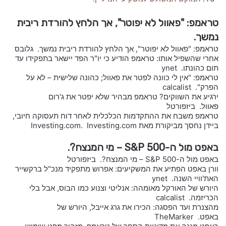
טראמפ: "פאוול לא יפוטר", אך הלחץ להורדת ריבית
נמשך.
טראמפ: "פאוול לא יפוטר", אך הלחץ להורדת ריבית נמשך. גלובס
אחרי שהשפיל אותו: טראמפ הודיע כי יו"ר הפד יישאר בתפקידו עד
תום כהונתו. ynet
טראמפ: "אין לי כוונה לפטר את פאוול; כהונה שלישית – לא על
הפרק". calcalist
ירגיע את השווקים? טראמפ מבהיר שלא יפטר את ג'רום
פאוול. ביזפורטל
טראמפ משבח את ההתקדמות הכלכלית לאחר דוח תעסוקה חיובי,
ביידן נחסך מביקורת מאת Investing.com. Investing.com
באפט מול ה-S&P 500 – מי המנצח?.
באפט מול ה-S&P 500 – מי המנצח?. ביזפורטל
וורן באפט הפתיע את המשקיעים: אפרוש מתפקיד מנכ"ל ברקשייר
האת'וויי השנה. ynet
היורש של האורקל מאומהה: אנליטי וצנוע כמו הבוס, אבל בלי
הכריזמה. calcalist
מהצנרת ועד הפסגה: הכירו את גרג אייבל, היורש של
באפט. TheMarker