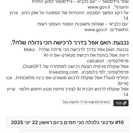
אתר גיידסטאר – "עם כלביא – גיידסטאר למען החזית
והעורף". www.gov.il
על רקע המשך המבצע: ההנחיות של הממונה על שוק ההון. ערוץ
14
'עם כלביא' – שאלות ותשובות המגזר העסקי רשות
התאגידים. www.gov.il
נכנעת: האם אפל בדרך לרכישה הכי גדולה שלה?.
נכנעת: האם אפל בדרך לרכישה הכי גדולה שלה?. Mako
דיווח: אפל בוחנת את רכישת סטארט-אפ ה-AI
פרפלקסיטי. calcalist
אפל שוקלת פנימית הצעת רכישה למתחרה של ChatGPT,
פרפלקסיטי, לפי בלומברג. Investing.com
תחליף לגוגל? אפל שוקלת לרכוש סטארט-אפ בינה מלאכותית. ice
(אייס)
אפל שוקלת לרכוש חברת AI לצורך פיתוח מנוע חיפוש חלופי. ערוץ
14
כותרות וחדשות על ידי חדשות גוגל
מָקוֹר
10 עדכוני כלכלה הכי חמים ביום ראשון 22 יוני 2025