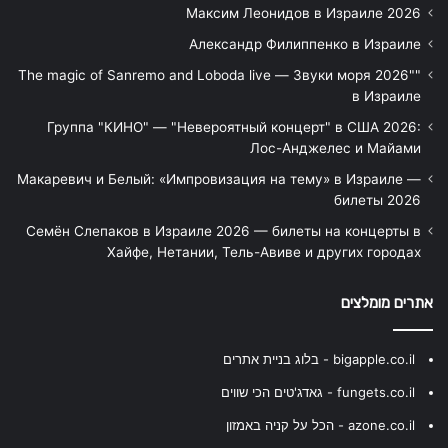
Максим Леонидов в Израиле 2026
Александр Филиппенко в Израиле
"The magic of Sanremo and Loboda live — Звуки моря 2026"
в Израиле
Группа "КИНО" — "Невероятный концерт" в США 2026:
Лос-Анджелес и Майами
Макаревич и Белый: «Импровизация на тему» в Израиле —
билеты 2026
Семён Слепаков в Израиле 2026 — билеты на концерты в
Хайфе, Нетании, Тель-Авиве и других городах
אתרים מומלצים
bigapple.co.il - בלוג בניית אתרים
fungets.co.il - גאדג'טים הכי שווים
azone.co.il - הכל על קניה באמזון