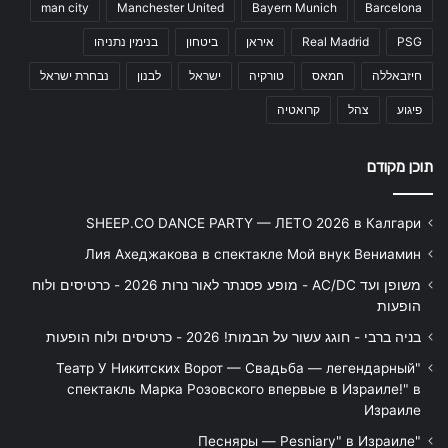
man city
Manchester United
Bayern Munich
Barcelona
PSG
Real Madrid
איראן
ביטחון
בנימין נתניהו
חיזבאללה
חמאס
טורקיה
ישראל
לבנון
נבחרת ישראל
פיגוע
צהל
קרואטיה
תוכן מקודם
SHEEP.CO DANCE PARTY — ЛЕТО 2026 в Калгари
Лия Ахеджакова в спектакле Мой внук Вениамин
משופן ועד AC/DC - מופע פסנתר לאור נרות 2026 - כרטיסים ולוח
הופעות
בניה ברבי - חוגג עשור על הבמות! 2026 - כרטיסים ולוח הופעות
"Театр У Никитских Ворот — Свадьба — легендарный
спектакль Марка Розовского впервые в Израиле!" в
Израиле
"Песняры — Pesniary" в Израиле