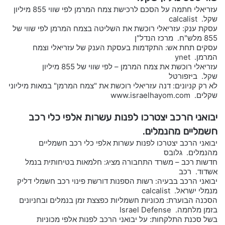
עזריאלי חתמה על הסכם לרכישת צמח המרמן לפי שווי 855 מיליון
שקל. calcalist
עסקת ענק: עזריאלי רוכשת את השליטה בצמח המרמן לפי שווי של
855 מלש"ח. מרכז הנדל"ן
עסקים תחת אש: התקדמות בעסקת הענק של עזריאלי וצמח
המרמן. ynet
עזריאלי רוכשת את צמח המרמן – לפי שווי של 855 מיליון
שקל. ביזפורטל
לא רק קניונים: דנה עזריאלי רוכשת את "צמח המרמן" במאות מיליוני
שקלים. www.israelhayom.com
יבואני הרכב יצטרכו לפנות עשרות אלפי כלי רכב
חשמליים מהנמלים.
יבואני הרכב יצטרכו לפנות עשרות אלפי כלי רכב חשמליים
מהנמלים. גלובס
חדשות רכב – משרד התחבורה מציג: חלמאות בטיחותית בנמל
אשדוד. רכב
יבואני הרכב בבעיה: רשות הספנות דורשת פינוי רכב חשמלי דליק
מנמלי ישראל. calcalist
הסכנה הבוערת: מכוניות חשמליות כפצצת זמן בנמלים ובחניונים
בזמן מלחמה. Israel Defense
בשל סכנת התלקחות: על יבואני הרכב לפנות אלפי מכוניות