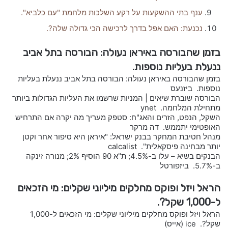
ענף בתי ההשקעות על רקע השלכות מלחמת "עם כלביא".
נכנעת: האם אפל בדרך לרכישה הכי גדולה שלה?.
בזמן שהבורסה באיראן נעולה: הבורסה בתל אביב
ננעלת בעליות נוספות.
בזמן שהבורסה באיראן נעולה: הבורסה בתל אביב ננעלת בעליות
נוספות. ביזנעס
הבורסה שוברת שיאים | המניות שרשמו את העליות הגדולות ביותר
מתחילת המלחמה. ynet
השקל, הנפט, הזרים והאג"ח: סטפק מעריך מה יקרה אם התרחיש
האופטימי יתממש. דה מרקר
מנהל חטיבת המחקר בבנק ישראל: "איראן היא סיפור אחר וקטן
יותר מבחינה פיסקאלית". calcalist
הבנקים בשיא – עלו ב-4.5%; ת"א 90 הוסיף 2%; מנורה זינקה
ב-5.7%. ביזפורטל
הראל ויזל ופוקס מחלקים מיליוני שקלים: מי הזכאים
ל-1,000 שקל?.
הראל ויזל ופוקס מחלקים מיליוני שקלים: מי הזכאים ל-1,000
שקל?. ice (אייס)