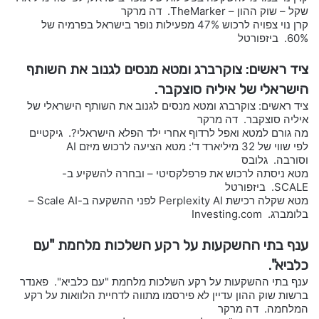
שקל – שוק ההון – TheMarker. דה מרקר
קרן נוי צפויה לרכוש 47% מפעילות נופר בישראל בפרמיה של
60%. ביזפורטל
ציד ראשים: צוקרברג ומטא מנסים לגנוב את השותף
הישראלי של איליה סוצקבר.
ציד ראשים: צוקרברג ומטא מנסים לגנוב את השותף הישראלי של
איליה סוצקבר. דה מרקר
מה גורם למטא ואפל לרדוף אחרי ילד הפלא הישראלי?. גיקטיים
לפי שווי של 32 מיליארד ד': מטא הציעה לרכוש מיזם AI
וסורבה. גלובס
מטא ניסתה לרכוש את פרפלקסיטי – ובחרה להשקיע ב-
SCALE. ביזפורטל
מטא שקלה רכישת Perplexity AI לפני ההשקעה ב-Scale AI –
בלומברג. Investing.com
ענף בתי ההשקעות על רקע השלכות מלחמת "עם
כלביא".
ענף בתי ההשקעות על רקע השלכות מלחמת "עם כלביא". פאנדר
ברשות שוק ההון עדיין לא פירסמו מתווה לדחיית הלוואות על רקע
המלחמה. דה מרקר