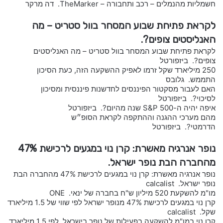
חשמליות מהנמלים – רכב ותחבורה – TheMarker. דה מרקר
לקראת פתיחת שבוע המסחר בוול סטריט – מה
האנליסטים צופים?.
לקראת פתיחת שבוע המסחר בוול סטריט – מה האנליסטים
צופים?. ביזפורטל
250 מיליארד שקל זרמו לאפיק ההשקעה הזה, כעת הסיכון
התממש. גלובס
האם לעבור מסקטור הפיננסים לחדשנות פיננסית ומסיכון
לסיכוי?. ביזפורטל
איפה יהיה ה-S&P 500 שנה מהיום?. ביזפורטל
מהם מערכי ההגנה וההתקפה לקראת הסופ״ש
הדרמטי?. ביזפורטל
נופר אנרגיה מאשרת: קרן נוי במגעים לרכישת 47%
מהחברה הבת נופר ישראל.
נופר אנרגיה מאשרת: קרן נוי במגעים לרכישת 47% מהחברה הבת
נופר ישראל. calcalist
מו"מ להשקעת 520 מיליון ש"ח בחברה של ינאי. ONE
קרן נוי במגעים לרכישת 47% מנופר ישראל לפי שווי של 1.5 מיליארד
שקל. calcalist
קרן נוי במו"מ להשקעה בפעילות של נופר בישראל, לפי 1.5 מיליארד