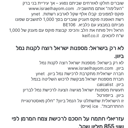
שוברים חולקו לאזרחים שביתם נפגע – אך עיריית בני ברק
"העלימה" אותם מתושביה. www.israelhayom.com
פוקס למפונים: קבלו אלף שקל לארבע רשתות. ynet
רשת האופנה פוקס תעניק שוברים בסך 1,000 לתושבים שפונו
מביתם במבצע עם כלביא. BE106
הראל ויזל פותח את הלב והכיס: קבוצת פוקס עם מענק של 1,000
ש"ח לזכאים. keif.co.il
לא רק בישראל: מספנות ישראל רוצה לקנות נמל
ביוון.
לא רק בישראל: מספנות ישראל רוצה לקנות נמל
ביוון. www.israelhayom.com
חברה ישראלית מתקרבת לרכישת נמל ביוון. ynet
חברת מספנות ישראל מבקשת לרכוש השליטה בנמל
ביוון. calcalist
תעשיות מספנות ישראל מגישה הצעה לרכישת נמל לבריון
ביוון. ביזפורטל
זו הישראלית שתשתלט על הנמל ביוון? "חלק מאסטרטגיית
ההתרחבות". ice (אייס)
עזריאלי חתמה על הסכם לרכישת צמח המרמן לפי
שווי 855 מיליון שקל.