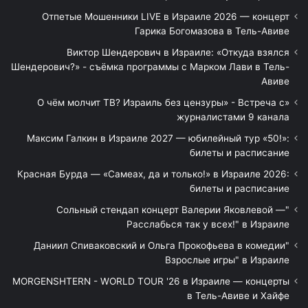
Отпетые Мошенники LIVE в Израиле 2026 — концерт
Гарика Богомазова в Тель-Авиве
Виктор Шендерович в Израиле: «Откуда взялся
Шендерович?» - съёмка программы с Марком Лави в Тель-
Авиве
«О чём молчит ТВ? Израиль без цензуры» - Встреча с
журналистами 9 канала
Максим Галкин в Израиле 2027 — юбилейный тур «50!»:
билеты и расписание
Красная Бурда — «Самеах, да и только!» в Израиле 2026:
билеты и расписание
"Сольный стендап концерт Валерии Яковлевой —
Расслабься так у всех!" в Израиле
"Даниил Спиваковский и Ольга Прокофьева в комедии
Взрослые игры" в Израиле
MORGENSHTERN - WORLD TOUR '26 в Израиле — концерты
в Тель-Авиве и Хайфе