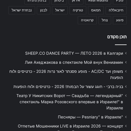
PSG
Real Madrid
איראן
ביטחון
בנימין נתניהו
חיזבאללה
חמאס
טורקיה
ישראל
לבנון
נבחרת ישראל
פיגוע
צהל
קרואטיה
תוכן מקודם
SHEEP.CO DANCE PARTY — ЛЕТО 2026 в Калгари
Лия Ахеджакова в спектакле Мой внук Вениамин
משופן ועד AC/DC - מופע פסנתר לאור נרות 2026 - כרטיסים ולוח
הופעות
בניה ברבי - חוגג עשור על הבמות! 2026 - כרטיסים ולוח הופעות
"Театр У Никитских Ворот — Свадьба — легендарный
спектакль Марка Розовского впервые в Израиле!" в
Израиле
"Песняры — Pesniary" в Израиле
Отпетые Мошенники LIVE в Израиле 2026 — концерт