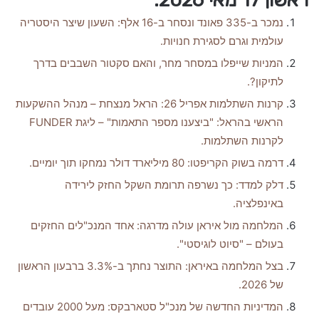
נמכר ב-335 פאונד ונסחר ב-16 אלף: השעון שיצר היסטריה
עולמית וגרם לסגירת חנויות.
המניות שייפלו במסחר מחר, והאם סקטור השבבים בדרך
לתיקון?.
קרנות השתלמות אפריל 26: הראל מנצחת – מנהל ההשקעות
הראשי בהראל: "ביצענו מספר התאמות" – ליגת FUNDER
לקרנות השתלמות.
דרמה בשוק הקריפטו: 80 מיליארד דולר נמחקו תוך יומיים.
דלק למדד: כך נשרפה תרומת השקל החזק לירידה
באינפלציה.
המלחמה מול איראן עולה מדרגה: אחד המנכ"לים החזקים
בעולם – "סיוט לוגיסטי".
בצל המלחמה באיראן: התוצר נחתך ב-3.3% ברבעון הראשון
של 2026.
המדיניות החדשה של מנכ"ל סטארבקס: מעל 2000 עובדים