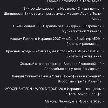
Гарика Богомазова в Тель-Авиве
Виктор Шендерович в Израиле: «Откуда взялся
Шендерович?» - съёмка программы с Марком Лави в Тель-
Авиве
«О чём молчит ТВ? Израиль без цензуры» - Встреча с
журналистами 9 канала
Максим Галкин в Израиле 2027 — юбилейный тур «50!»:
билеты и расписание
Красная Бурда — «Самеах, да и только!» в Израиле 2026:
билеты и расписание
"Сольный стендап концерт Валерии Яковлевой —
Расслабься так у всех!" в Израиле
"Даниил Спиваковский и Ольга Прокофьева в комедии
Взрослые игры" в Израиле
MORGENSHTERN - WORLD TOUR '26 в Израиле — концерты
в Тель-Авиве и Хайфе
Максим Леонидов в Израиле 2026