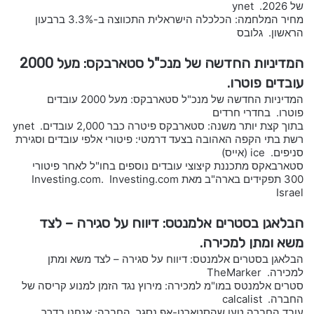
של 2026. ynet
מחיר המלחמה: הכלכלה הישראלית התכווצה ב-3.3% ברבעון
הראשון. גלובס
המדיניות החדשה של מנכ"ל סטארבקס: מעל 2000
עובדים פוטרו.
המדיניות החדשה של מנכ"ל סטארבקס: מעל 2000 עובדים
פוטרו. בחדרי חרדים
בתוך קצת יותר משנה: סטארבקס פיטרה כבר 2,000 עובדים. ynet
רשת בתי הקפה האהובה בצעד דרמטי: פיטורי אלפי עובדים וסגירת
סניפים. ice (אייס)
סטארבאקס מתכננת קיצוצי עובדים נוספים בחו"ל לאחר פיטורי
300 תפקידים בארה"ב מאת Investing.com. Investing.com
Israel
הבלאגן בסטרים אלמנטס: דיווח על סגירה – לצד
משא ומתן למכירה.
הבלאגן בסטרים אלמנטס: דיווח על סגירה – לצד משא ומתן
למכירה. TheMarker
סטרים אלמנטס במו"מ למכירה: מירוץ נגד הזמן למנוע קריסה של
החברה. calcalist
עובד החברה טען שהסטארט-אפ נסגר. החברה: אנחנו בדרך