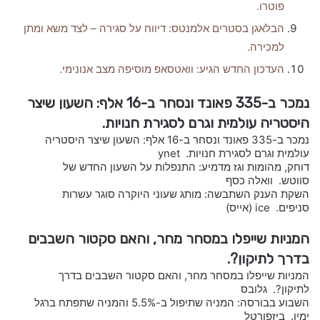
פוטרו.
הבלאגן בסטרים אלמנטס: דיווח על סגירה – לצד משא ומתן
למכירה.
העדכון החדש הגיע: וואטסאפ מוסיפה מצב אנונימי.
נמכר ב-335 פאונד ונסחר ב-16 אלף: השעון שיצר
היסטריה עולמית וגרם לסגירת חנויות.
נמכר ב-335 פאונד ונסחר ב-16 אלף: השעון שיצר היסטריה
עולמית וגרם לסגירת חנויות. ynet
דוחק, מהומות וגז מדמיע: התנפלות על השעון החדש של
סווטש. וואלה כסף
השקת הענק השתבשה: מותג שעוני היוקרה סוגר עשרות
סניפים. ice (אייס)
המניות שייפלו במסחר מחר, והאם סקטור השבבים
בדרך לתיקון?.
המניות שייפלו במסחר מחר, והאם סקטור השבבים בדרך
לתיקון?. גלובס
השבוע בבורסה: המניה שתיפול ב-5.5% והמניה שתפתח ברגל
ימין. ביזפורטל