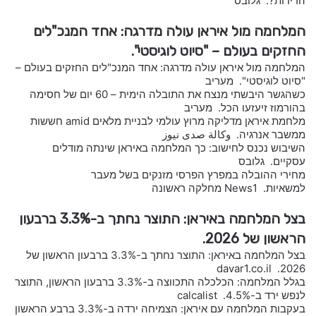
הדירות?. גלובס
המלחמה מול איראן עולה מדרגה: אחד המנכ"לים
החזקים בעולם – "סיוט לוגיסטי".
המלחמה מול איראן עולה מדרגה: אחד המנכ"לים החזקים בעולם –
"סיוט לוגיסטי". מעריב
כשהגשר היבשתי מנצח את התובלה הימית – 60 יום של חסימה
בהורמוז זיעזעו הכל. מעריב
מלחמת איראן מדליקה מרוץ עולמי לבניית מלאים amid חששות
ממשבר אנרגיה. وكالة صدى نيوز
השיבוש נכנס לחישוב: כך המלחמה באיראן שינתה מודלים
עסקיים. גלובס
מחירי ההובלה במפרץ הפרסי מזנקים בשל מעבר
למשאיות. News1 מחלקה ראשונה
בצל המלחמה באיראן: התוצר נחתך ב-3.3% ברבעון
הראשון של 2026.
בצל המלחמה באיראן: התוצר נחתך ב-3.3% ברבעון הראשון של
2026. davar1.co.il
בגלל המלחמה: הכלכלה התכווצה ב-3.3% ברבעון הראשון, התוצר
לנפש ירד ב-4.5%. calcalist
בעקבות המלחמה עם איראן: הצמיחה ירדה ב-3.3% ברבע הראשון