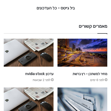
-
ביל גייטס - כל העדכונים
כ
ל
ה
מאמרים קשורים
ע
ד
כ
ו
נ
י
ם
מחיר למשתכן – רץ ברשת
עדכון: nvidia stock
לפני 6 ימים
לפני 2 שבועות