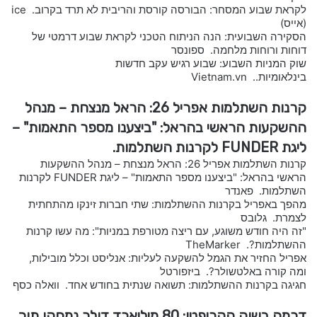
לקראת שבוע המסחר: הבורסה קורסת והריבית לא תרד בקרוב. ice
(אייס)
הסקירה השבועית: הנה הניתוח הטכני לקראת שבוע דרמטי של
דוחות ורוחות מלחמה. ספונסר
שוק המניות השבוע: שבוע רגיש עקב חדשות
בינלאומיות.. Vietnam.vn
קרנות השתלמות אפריל 26: הראל מנצחת – מנהל
ההשקעות הראשי בהראל: "ביצענו מספר התאמות" –
ליגת FUNDER לקרנות השתלמות.
קרנות השתלמות אפריל 26: הראל מנצחת – מנהל ההשקעות
הראשי בהראל: "ביצענו מספר התאמות" – ליגת FUNDER לקרנות
השתלמות. פאנדר
מהפך באפריל בקרנות ההשתלמות: שתי חברות זינקו מהתחתית
לצמרת. גלובס
"זה היה חודש משוגע, עם ריצה מטורפת במניות": מה עשו קרנות
ההשתלמות?. TheMarker
אפריל החזיר את הגמל להשקעה לעליות: אנליסט וכלל מובילות,
ומה קורה באלטשולר?. ביזפורטל
חגיגה בקרנות ההשתלמות: תשואה שנתית בחודש אחד. וואלה כסף
דרמה בשוק הקריפטו: 80 מיליארד דולר נמחקו תוך