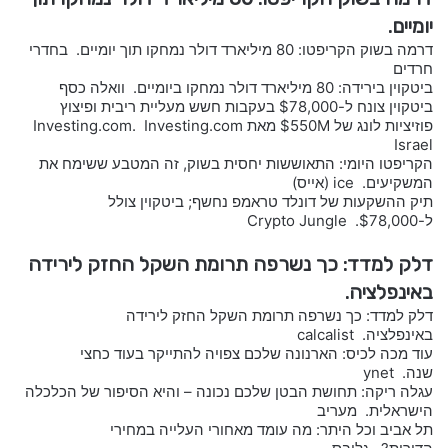
יומיים.
דרמה בשוק הקריפטו: 80 מיליארד דולר נמחקו תוך יומיים. בחדרי
חרדים
ביטקוין בירידה: 80 מיליארד דולר נמחקו ביומיים. וואלה כסף
ביטקוין צונח ל-$78,000 בעקבות חשש מעליית ריבית ופיצוץ
פוזיציות לונג של $550M מאת Investing.com. Investing.com
Israel
הקריפטו היומי: התאוששות יחסית בשוק, זה המטבע ששימח את
המשקיעים. ice (אייס)
תיק ההשקעות של דונלד טראמפ נחשף; ביטקוין צולל
ל-$78,000. Crypto Jungle
דלק למדד: כך נשרפה תרומת השקל החזק לירידה
באינפלציה.
דלק למדד: כך נשרפה תרומת השקל החזק לירידה
באינפלציה. calcalist
עוד מכה לכיס: הארנונה שלכם צפויה להתייקר בעוד כחצי
שנה. ynet
עגלה ריקה: תחושת הבטן שלכם נכונה – והיא הסיפור של הכלכלה
הישראלית. מעריב
תל אביב וכל היתר: מה עומד מאחורי העלייה במחירי