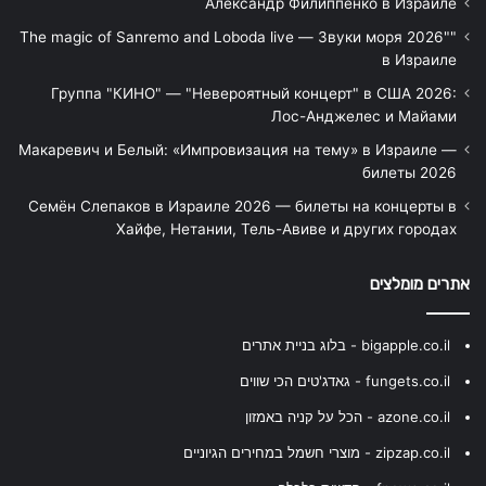
Александр Филиппенко в Израиле
"The magic of Sanremo and Loboda live — Звуки моря 2026"
в Израиле
Группа "КИНО" — "Невероятный концерт" в США 2026:
Лос-Анджелес и Майами
Макаревич и Белый: «Импровизация на тему» в Израиле —
билеты 2026
Семён Слепаков в Израиле 2026 — билеты на концерты в
Хайфе, Нетании, Тель-Авиве и других городах
אתרים מומלצים
bigapple.co.il - בלוג בניית אתרים
fungets.co.il - גאדג'טים הכי שווים
azone.co.il - הכל על קניה באמזון
zipzap.co.il - מוצרי חשמל במחירים הגיוניים