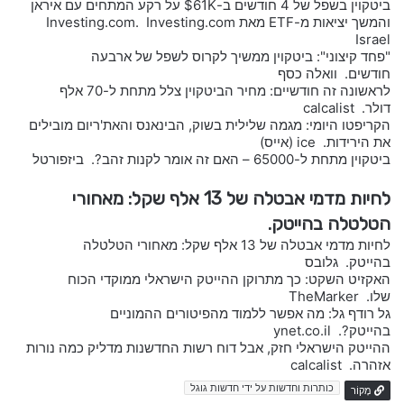
ביטקוין בשפל של 4 חודשים ב-$61K על רקע המתחים עם איראן
והמשך יציאות מ-ETF מאת Investing.com. Investing.com
Israel
"פחד קיצוני": ביטקוין ממשיך לקרוס לשפל של ארבעה
חודשים. וואלה כסף
לראשונה זה חודשיים: מחיר הביטקוין צלל מתחת ל-70 אלף
דולר. calcalist
הקריפטו היומי: מגמה שלילית בשוק, הבינאנס והאת'ריום מובילים
את הירידות. ice (אייס)
ביטקוין מתחת ל-65000 – האם זה אומר לקנות זהב?. ביזפורטל
לחיות מדמי אבטלה של 13 אלף שקל: מאחורי
הטלטלה בהייטק.
לחיות מדמי אבטלה של 13 אלף שקל: מאחורי הטלטלה
בהייטק. גלובס
האקזיט השקט: כך מתרוקן ההייטק הישראלי ממוקדי הכוח
שלו. TheMarker
גל רודף גל: מה אפשר ללמוד מהפיטורים ההמוניים
בהייטק?. ynet.co.il
ההייטק הישראלי חזק, אבל דוח רשות החדשנות מדליק כמה נורות
אזהרה. calcalist
כותרות וחדשות על ידי חדשות גוגל
מָקוֹר