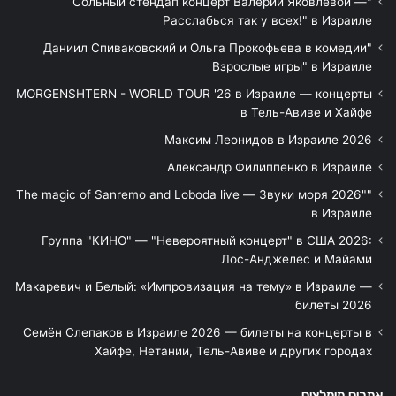
"Сольный стендап концерт Валерии Яковлевой —
Расслабься так у всех!" в Израиле
"Даниил Спиваковский и Ольга Прокофьева в комедии
Взрослые игры" в Израиле
MORGENSHTERN - WORLD TOUR '26 в Израиле — концерты
в Тель-Авиве и Хайфе
Максим Леонидов в Израиле 2026
Александр Филиппенко в Израиле
"The magic of Sanremo and Loboda live — Звуки моря 2026"
в Израиле
Группа "КИНО" — "Невероятный концерт" в США 2026:
Лос-Анджелес и Майами
Макаревич и Белый: «Импровизация на тему» в Израиле —
билеты 2026
Семён Слепаков в Израиле 2026 — билеты на концерты в
Хайфе, Нетании, Тель-Авиве и других городах
אתרים מומלצים