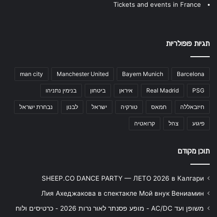
Tickets and events in France
תגיות פופולריות
man city
Manchester United
Bayern Munich
Barcelona
PSG
Real Madrid
איראן
ביטחון
בנימין נתניהו
חיזבאללה
חמאס
טורקיה
ישראל
לבנון
נבחרת ישראל
פיגוע
צהל
קרואטיה
תוכן מקודם
SHEEP.CO DANCE PARTY — ЛЕТО 2026 в Калгари
Лия Ахеджакова в спектакле Мой внук Вениамин
משופן ועד AC/DC - מופע פסנתר לאור נרות 2026 - כרטיסים ולוח