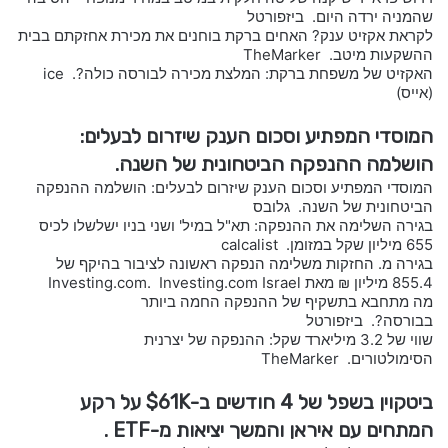
שהמניה ירדה היום. ביזפורטל
לקראת אקזיט ענק? האחים ברקת בוחנים את מכירת אחזקתם בבית
ההשקעות מיטב. TheMarker
האקזיט של משפחת ברקת: המלצת מכירה לבורסה כולה?. ice
(אייס)
המוסדי המפתיע וסכום הענק שיזרום לבעלים:
הושלמה ההנפקה הביטחונית של השנה.
המוסדי המפתיע וסכום הענק שיזרום לבעלים: הושלמה ההנפקה
הביטחונית של השנה. גלובס
בגירה השלימה את ההנפקה: תא"ל במיל' ושני בניו ישלשלו לכיס
655 מיליון שקל במזומן. calcalist
בגירה מ. החזקות משלימה הנפקה ראשונה לציבור בהיקף של
855.4 מיליון ₪ מאת Investing.com. Investing.com Israel
מה מתחבא בתשקיף של ההנפקה החמה ביותר
בבורסה?. ביזפורטל
שווי של 3.2 מיליארד שקל: ההנפקה של יצרנית
הסימולטורים. TheMarker
ביטקוין בשפל של 4 חודשים ב-$61K על רקע
המתחים עם איראן והמשך יציאות מ-ETF .