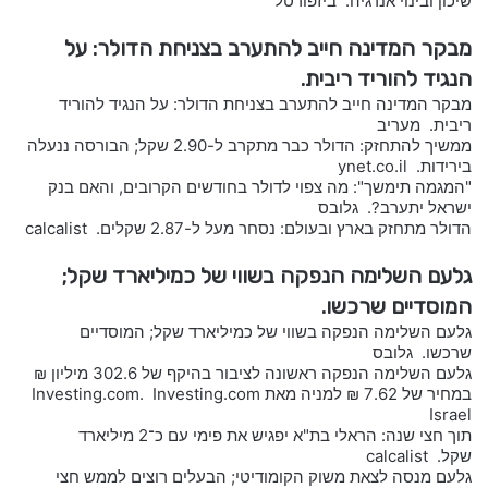
שיכון ובינוי אנרגיה. ביזפורטל
מבקר המדינה חייב להתערב בצניחת הדולר: על
הנגיד להוריד ריבית.
מבקר המדינה חייב להתערב בצניחת הדולר: על הנגיד להוריד
ריבית. מעריב
ממשיך להתחזק: הדולר כבר מתקרב ל-2.90 שקל; הבורסה ננעלה
בירידות. ynet.co.il
"המגמה תימשך": מה צפוי לדולר בחודשים הקרובים, והאם בנק
ישראל יתערב?. גלובס
הדולר מתחזק בארץ ובעולם: נסחר מעל ל-2.87 שקלים. calcalist
גלעם השלימה הנפקה בשווי של כמיליארד שקל;
המוסדיים שרכשו.
גלעם השלימה הנפקה בשווי של כמיליארד שקל; המוסדיים
שרכשו. גלובס
גלעם השלימה הנפקה ראשונה לציבור בהיקף של 302.6 מיליון ₪
במחיר של 7.62 ₪ למניה מאת Investing.com. Investing.com
Israel
תוך חצי שנה: הראלי בת"א יפגיש את פימי עם כ־2 מיליארד
שקל. calcalist
גלעם מנסה לצאת משוק הקומודיטי; הבעלים רוצים לממש חצי