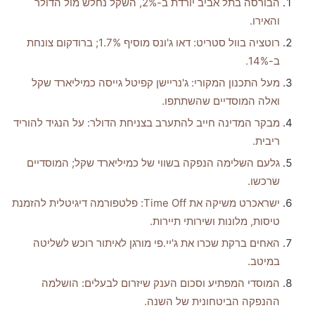
הבורסה בתל אביב יורדת ב-2%, השקל נחלש מול הדולר
והאירו.
רוטציה בוול סטריט: דאו ג'ונס מוסיף 1.7%; ברודקום צונחת
ב-14%.
מעל התכנון המקורי: ג'נריישן קפיטל גייסה כמיליארד שקל
ואלה המוסדיים שהשתתפו.
מבקר המדינה חייב להתערב בצניחת הדולר: על הנגיד להוריד
ריבית.
גלעם השלימה הנפקה בשווי של כמיליארד שקל; המוסדיים
שרכשו.
ישראכרט משיקה את Time Off: פלטפורמה דיגיטלית להזמנת
טיסות, מלונות ושירותי תיירות.
האחים ברקת שכרו את ג'יי.פי מורגן לאיתור רוכש לשליטה
במיטב.
המוסדי המפתיע וסכום הענק שיזרום לבעלים: הושלמה
ההנפקה הביטחונית של השנה.