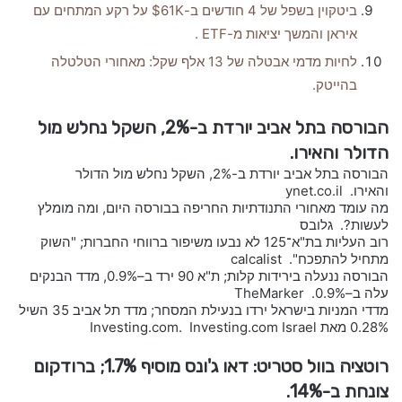
ביטקוין בשפל של 4 חודשים ב-$61K על רקע המתחים עם
איראן והמשך יציאות מ-ETF .
לחיות מדמי אבטלה של 13 אלף שקל: מאחורי הטלטלה
בהייטק.
הבורסה בתל אביב יורדת ב-2%, השקל נחלש מול
הדולר והאירו.
הבורסה בתל אביב יורדת ב-2%, השקל נחלש מול הדולר
והאירו. ynet.co.il
מה עומד מאחורי התנודתיות החריפה בבורסה היום, ומה מומלץ
לעשות?. גלובס
רוב העליות בת"א־125 לא נבעו משיפור ברווחי החברות; "השוק
מתחיל להתפכח". calcalist
הבורסה ננעלה בירידות קלות; ת"א 90 ירד ב–0.9%, מדד הבנקים
עלה ב–0.9%. TheMarker
מדדי המניות בישראל ירדו בנעילת המסחר; מדד תל אביב 35 השיל
0.28% מאת Investing.com. Investing.com Israel
רוטציה בוול סטריט: דאו ג'ונס מוסיף 1.7%; ברודקום
צונחת ב-14%.