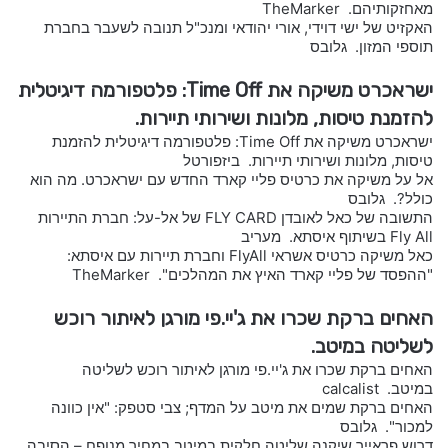
מאחזקותיהם. TheMarker
האקזיט של ישי דוידי, אורי יהודאי ומנכ"ל תנובה לשעבר בחברת
תוספי המזון. גלובס
ישראכרט משיקה את Time Off: פלטפורמה דיגיטלית
להזמנת טיסות, מלונות ושירותי תיירות.
ישראכרט משיקה את Time Off: פלטפורמה דיגיטלית להזמנת
טיסות, מלונות ושירותי תיירות. ביזפורטל
אל על משיקה את כרטיס פליי קארד החדש עם ישראכרט. מה הוא
כולל?. גלובס
התשובה של כאל לאובדן FLY CARD של אל-על: חברת התיירות
Fly All בשיתוף איסתא. מעריב
כאל משיקה כרטיס אשראי FlyAll וחברת תיירות עם איסתא:
"ההפסד של פליי קארד האיץ את המהלכים". TheMarker
האחים ברקת שכרו את ג'יי.פי מורגן לאיתור רוכש
לשליטה במיטב.
האחים ברקת שכרו את ג'יי.פי מורגן לאיתור רוכש לשליטה
במיטב. calcalist
האחים ברקת שמים את מיטב על המדף; צבי סטפק: "אין כוונה
למכור". גלובס
דרוש פראייר שיקנה שליטה חלקית במיטב במחיר מנופח – הסיבה