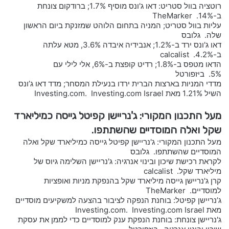
רוטציה בוול סטריט: דאו ג'ונס מוסיף 1.7%; ברודקום צונחת
ב-14%. TheMarker
עליות בוול סטריט; המניה בתחום הלוהט שמזנקת ביום הראשון
שלה. גלובס
דאו ג'ונס ירד ב-1.2%; אנבידיה איבדה 3.6%, מטא עלתה
ב-4.2%. calcalist
הדאו מטפס ב-1.8%; רדיט קופצת ב-6%, אלי לילי עם
5%. ביזפורטל
מדדי המניות בארצות הברית ירדו בנעילת המסחר; מדד דאו ג’ונס
השיל 1.21% מאת Investing.com. Investing.com Israel
מעל התכנון המקורי: ג'נריישן קפיטל גייסה כמיליארד
שקל ואלה המוסדיים שהשתתפו.
מעל התכנון המקורי: ג'נריישן קפיטל גייסה כמיליארד שקל ואלה
המוסדיים שהשתתפו. גלובס
לקראת רכישת שיכון ובינוי אנרגיה: ג'נריישן השלימה גיוס של
מיליארד שקל. calcalist
קרן ג'נריישן גייסה מיליארד שקל בהנפקת מניות ואופציות
למוסדיים. TheMarker
ג’נריישן קפיטל: בוחנת הנפקה לציבור בהצעה למשקיעים מוסדיים
מאת Investing.com. Investing.com Israel
ג'נריישן צונחת: בוחנת הנפקת ענק למוסדיים כדי לממן את עסקת