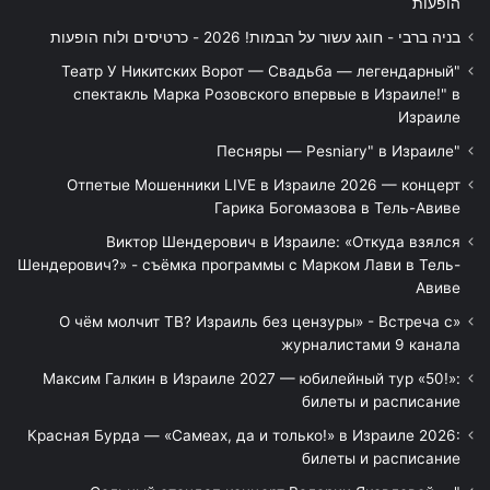
הופעות
בניה ברבי - חוגג עשור על הבמות! 2026 - כרטיסים ולוח הופעות
"Театр У Никитских Ворот — Свадьба — легендарный
спектакль Марка Розовского впервые в Израиле!" в
Израиле
"Песняры — Pesniary" в Израиле
Отпетые Мошенники LIVE в Израиле 2026 — концерт
Гарика Богомазова в Тель-Авиве
Виктор Шендерович в Израиле: «Откуда взялся
Шендерович?» - съёмка программы с Марком Лави в Тель-
Авиве
«О чём молчит ТВ? Израиль без цензуры» - Встреча с
журналистами 9 канала
Максим Галкин в Израиле 2027 — юбилейный тур «50!»:
билеты и расписание
Красная Бурда — «Самеах, да и только!» в Израиле 2026:
билеты и расписание