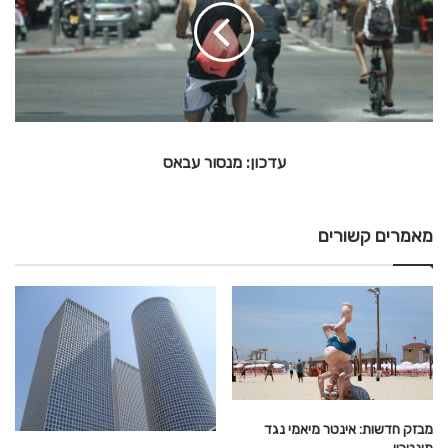
ו
ן
:
מ
נ
ס
ו
עדכון: מנסור עבאס
ר
ע
ב
א
מאמרים קשורים
ס
מבזק חדשות: אינטר מיאמי נגד