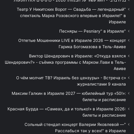
"Театр У Никитских Ворот — Свадьба — легендарный
спектакль Марка Розовского впервые в Израиле!" в
Израиле
"Песняры — Pesniary" в Израиле
Отпетые Мошенники LIVE в Израиле 2026 — концерт
Гарика Богомазова в Тель-Авиве
Виктор Шендерович в Израиле: «Откуда взялся
Шендерович?» - съёмка программы с Марком Лави в Тель-
Авиве
«О чём молчит ТВ? Израиль без цензуры» - Встреча с
журналистами 9 канала
Максим Галкин в Израиле 2027 — юбилейный тур «50!»:
билеты и расписание
Красная Бурда — «Самеах, да и только!» в Израиле 2026:
билеты и расписание
"Сольный стендап концерт Валерии Яковлевой —
Расслабься так у всех!" в Израиле