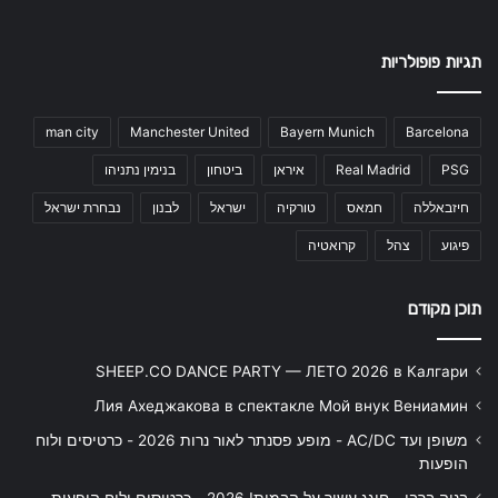
תגיות פופולריות
man city
Manchester United
Bayern Munich
Barcelona
PSG
Real Madrid
איראן
ביטחון
בנימין נתניהו
חיזבאללה
חמאס
טורקיה
ישראל
לבנון
נבחרת ישראל
פיגוע
צהל
קרואטיה
תוכן מקודם
SHEEP.CO DANCE PARTY — ЛЕТО 2026 в Калгари
Лия Ахеджакова в спектакле Мой внук Вениамин
משופן ועד AC/DC - מופע פסנתר לאור נרות 2026 - כרטיסים ולוח
הופעות
בניה ברבי - חוגג עשור על הבמות! 2026 - כרטיסים ולוח הופעות