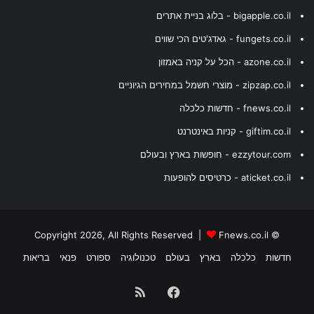
bigapple.co.il - בלוג בניית אתרים
fungets.co.il - גאדג'טים הכי שווים
azone.co.il - הכל על קניה באמזון
zipzap.co.il - מוצרי חשמל במחירים הגיוניים
fnews.co.il - חדשות כלכלה
giftim.co.il - קניות באינטרנט
ezzytour.com - חופשות בארץ ובעולם
aticket.co.il - כרטיסים להופעות
Fnews.co.il
© Copyright 2026, All Rights Reserved |
חדשות
כלכלה
בארץ
בעולם
טכנולוגיה
ספורט
פנאי
בריאות
Facebook
RSS