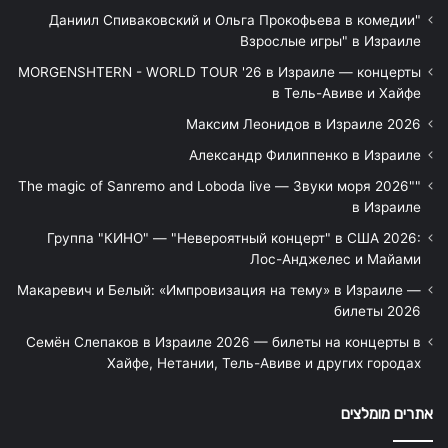
"Даниил Спиваковский и Ольга Прокофьева в комедии
Взрослые игры" в Израиле
MORGENSHTERN - WORLD TOUR '26 в Израиле — концерты
в Тель-Авиве и Хайфе
Максим Леонидов в Израиле 2026
Александр Филиппенко в Израиле
"The magic of Sanremo and Loboda live — Звуки моря 2026"
в Израиле
Группа "КИНО" — "Невероятный концерт" в США 2026:
Лос-Анджелес и Майами
Макаревич и Белый: «Импровизация на тему» в Израиле —
билеты 2026
Семён Слепаков в Израиле 2026 — билеты на концерты в
Хайфе, Нетании, Тель-Авиве и других городах
אתרים מומלצים