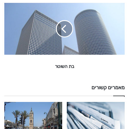
ב
ת
ה
ש
ו
ט
ר
בת השוטר
מאמרים קשורים