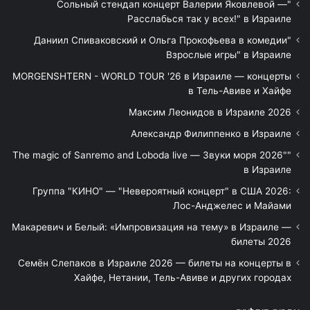
"Сольный стендап концерт Валерии Яковлевой —
Расслабься так у всех!" в Израиле
"Даниил Спиваковский и Ольга Прокофьева в комедии
Взрослые игры" в Израиле
MORGENSHTERN - WORLD TOUR '26 в Израиле — концерты
в Тель-Авиве и Хайфе
Максим Леонидов в Израиле 2026
Александр Филиппенко в Израиле
"The magic of Sanremo and Loboda live — Звуки моря 2026"
в Израиле
Группа "КИНО" — "Невероятный концерт" в США 2026:
Лос-Анджелес и Майами
Макаревич и Белый: «Импровизация на тему» в Израиле —
билеты 2026
Семён Слепаков в Израиле 2026 — билеты на концерты в
Хайфе, Нетании, Тель-Авиве и других городах