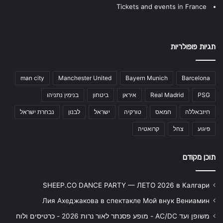
Tickets and events in France
תגיות פופולריות
man city
Manchester United
Bayern Munich
Barcelona
PSG
Real Madrid
איראן
ביטחון
בנימין נתניהו
חיזבאללה
חמאס
טורקיה
ישראל
לבנון
נבחרת ישראל
פיגוע
צהל
קרואטיה
תוכן מקודם
SHEEP.CO DANCE PARTY — ЛЕТО 2026 в Калгари
Лия Ахеджакова в спектакле Мой внук Вениамин
משופן ועד AC/DC - מופע פסנתר לאור נרות 2026 - כרטיסים ולוח