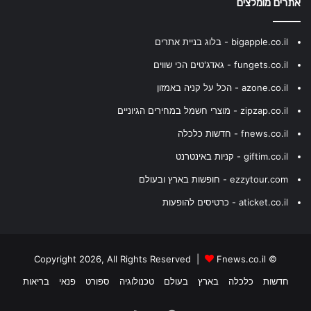
אתרים מומלצים
bigapple.co.il - בלוג בניית אתרים
fungets.co.il - גאדג'טים הכי שווים
azone.co.il - הכל על קניה באמזון
zipzap.co.il - מוצרי חשמל במחירים הגיוניים
fnews.co.il - חדשות כלכלה
giftim.co.il - קניות באינטרנט
ezzytour.com - חופשות בארץ ובעולם
aticket.co.il - כרטיסים להופעות
Fnews.co.il
© Copyright 2026, All Rights Reserved |
חדשות
כלכלה
בארץ
בעולם
טכנולוגיה
ספורט
פנאי
בריאות