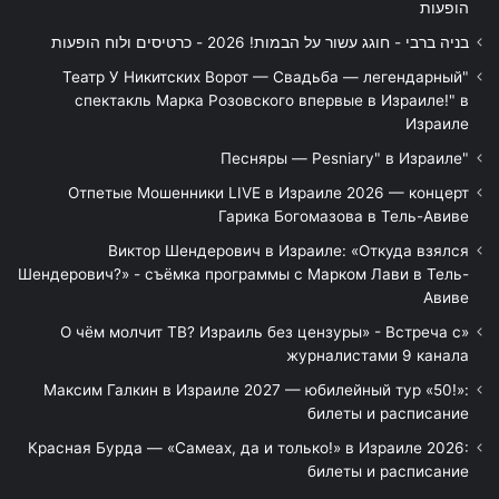
הופעות
בניה ברבי - חוגג עשור על הבמות! 2026 - כרטיסים ולוח הופעות
"Театр У Никитских Ворот — Свадьба — легендарный
спектакль Марка Розовского впервые в Израиле!" в
Израиле
"Песняры — Pesniary" в Израиле
Отпетые Мошенники LIVE в Израиле 2026 — концерт
Гарика Богомазова в Тель-Авиве
Виктор Шендерович в Израиле: «Откуда взялся
Шендерович?» - съёмка программы с Марком Лави в Тель-
Авиве
«О чём молчит ТВ? Израиль без цензуры» - Встреча с
журналистами 9 канала
Максим Галкин в Израиле 2027 — юбилейный тур «50!»:
билеты и расписание
Красная Бурда — «Самеах, да и только!» в Израиле 2026:
билеты и расписание