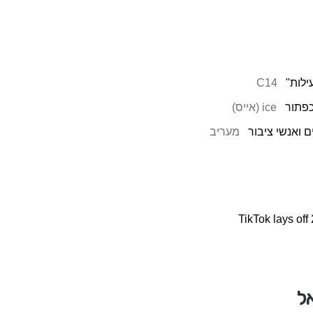
C14
כפתור
ice (אייס)
 ואנשי ציבור
מעריב
TikTok lays off
אל