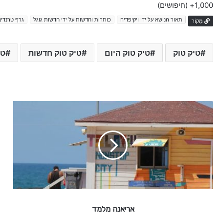
1,000+
(חיפושים)
תאור הנושא על ידי ויקיפדיה
כותרות וחדשות על ידי חדשות גוגל
גרף טרנדים
מָקוֹר
טיק טוק
טיק טוק היום
טיק טוק חדשות
טי
א
ר
י
א
נ
ה
מ
ל
מ
ד
אריאנה מלמד