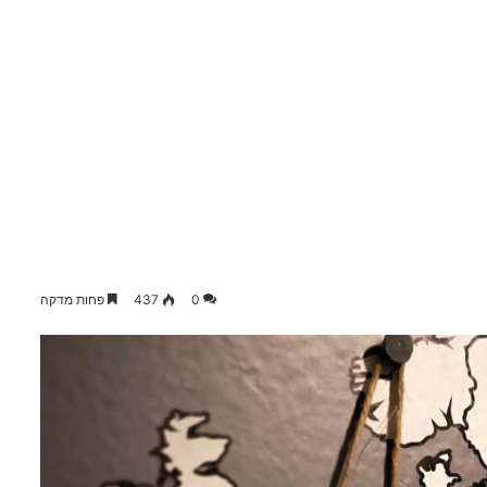
0
437
פחות מדקה