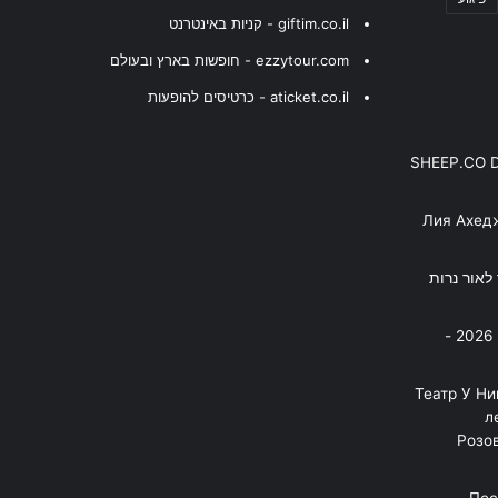
giftim.co.il - קניות באינטרנט
ezzytour.com - חופשות בארץ ובעולם
aticket.co.il - כרטיסים להופעות
SHEEP.CO 
Лия Ахед
פסנתר לאור נרות
בניה ברבי - חוגג עשור על הבמות! 2026 -
"Театр У Н
л
Розов