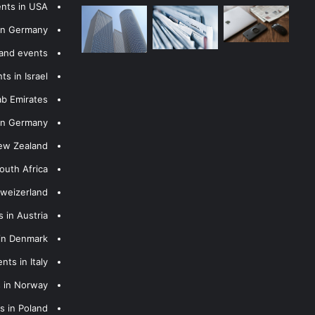
ents in USA
 in Germany
 and events
s in Israel
ab Emirates
 in Germany
New Zealand
outh Africa
hweizerland
 in Austria
 in Denmark
nts in Italy
s in Norway
s in Poland