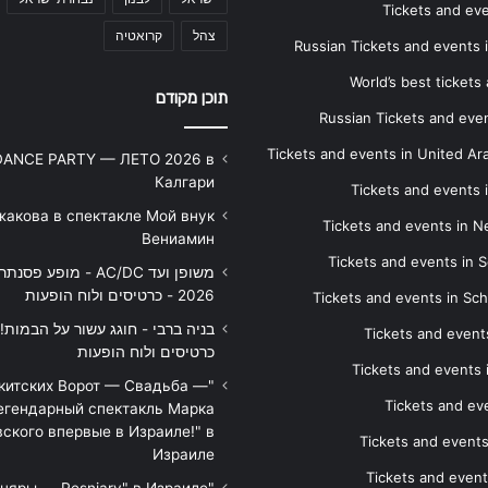
Tickets and ev
צהל
קרואטיה
Russian Tickets and events
World’s best tickets
תוכן מקודם
Russian Tickets and event
Tickets and events in United Ar
DANCE PARTY — ЛЕТО 2026 в
Калгари
Tickets and events
жакова в спектакле Мой внук
Tickets and events in 
Вениамин
Tickets and events in S
משופן ועד AC/DC - מופע 
2026 - כרטיסים ולוח הופעות
Tickets and events in Sc
Tickets and events
כרטיסים ולוח הופעות
Tickets and events
икитских Ворот — Свадьба —
Tickets and eve
егендарный спектакль Марка
ского впервые в Израиле!" в
Tickets and event
Израиле
Tickets and event