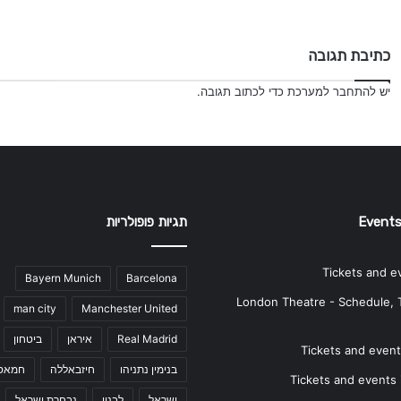
כתיבת תגובה
יש
להתחבר למערכת
כדי לכתוב תגובה.
Events
תגיות פופולריות
Tickets and e
Bayern Munich
Barcelona
London Theatre - Schedule, 
man city
Manchester United
Real Madrid
איראן
ביטחון
Tickets and events
בנימין נתניהו
חיזבאללה
חמאס
Tickets and events i
ישראל
לבנון
נבחרת ישראל