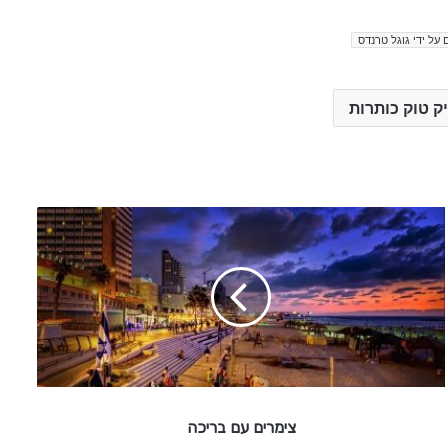
 על ידי גוגל טרנדס
ק טוק כותרות
צ
י
מ
ר
י
ם
ע
ם
ב
ר
צימרים עם בריכה
י