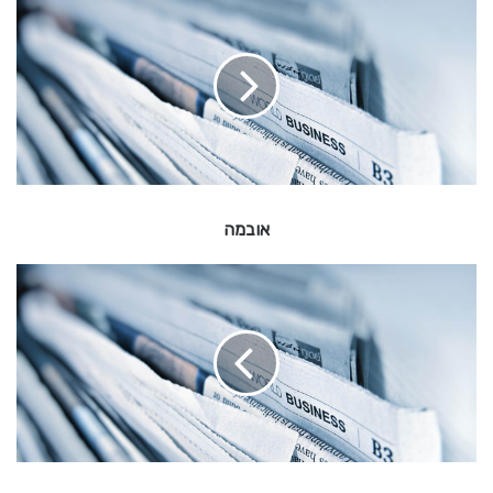
ו
ב
מ
ה
אובמה
ל
י
א
ו
ר
א
ס
ו
ל
י