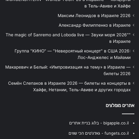
в Тель-Авиве и Хайфе
Максим Леонидов в Израиле 2026
Александр Филиппенко в Израиле
"The magic of Sanremo and Loboda live — Звуки моря 2026"
в Израиле
Группа "КИНО" — "Невероятный концерт" в США 2026:
Лос-Анджелес и Майами
Макаревич и Белый: «Импровизация на тему» в Израиле —
билеты 2026
Семён Слепаков в Израиле 2026 — билеты на концерты в
Хайфе, Нетании, Тель-Авиве и других городах
אתרים מומלצים
bigapple.co.il - בלוג בניית אתרים
fungets.co.il - גאדג'טים הכי שווים