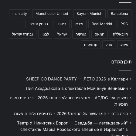
man city
Manchester United
Bayern Munich
Barcelona
PSG
Real Madrid
איראן
ביטחון
בנימין נתניהו
חיזבאללה
חמאס
טורקיה
ישראל
לבנון
נבחרת ישראל
פיגוע
צהל
קרואטיה
תוכן מקודם
SHEEP.CO DANCE PARTY — ЛЕТО 2026 в Калгари
Лия Ахеджакова в спектакле Мой внук Вениамин
משופן ועד AC/DC - מופע פסנתר לאור נרות 2026 - כרטיסים ולוח
הופעות
בניה ברבי - חוגג עשור על הבמות! 2026 - כרטיסים ולוח הופעות
"Театр У Никитских Ворот — Свадьба — легендарный
спектакль Марка Розовского впервые в Израиле!" в
Израиле