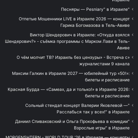
"Песняры — Pesniary" в Израиле
Отпетые Мошенники LIVE в Израиле 2026 — концерт
Гарика Богомазова в Тель-Авиве
Виктор Шендерович в Израиле: «Откуда взялся
Шендерович?» - съёмка программы с Марком Лави в Тель-
Авиве
«О чём молчит ТВ? Израиль без цензуры» - Встреча с
журналистами 9 канала
Максим Галкин в Израиле 2027 — юбилейный тур «50!»:
билеты и расписание
Красная Бурда — «Самеах, да и только!» в Израиле 2026:
билеты и расписание
"Сольный стендап концерт Валерии Яковлевой —
Расслабься так у всех!" в Израиле
"Даниил Спиваковский и Ольга Прокофьева в комедии
Взрослые игры" в Израиле
MORGENSHTERN - WORLD TOUR '26 в Израиле — концерты