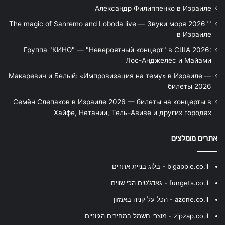
Александр Филиппенко в Израиле
"The magic of Sanremo and Loboda live — Звуки моря 2026"
в Израиле
Группа "КИНО" — "Невероятный концерт" в США 2026:
Лос-Анджелес и Майами
Макаревич и Белый: «Импровизация на тему» в Израиле —
билеты 2026
Семён Слепаков в Израиле 2026 — билеты на концерты в
Хайфе, Нетании, Тель-Авиве и других городах
אתרים מומלצים
bigapple.co.il - בלוג בניית אתרים
fungets.co.il - גאדג'טים הכי שווים
azone.co.il - הכל על קניה באמזון
zipzap.co.il - מוצרי חשמל במחירים הגיוניים