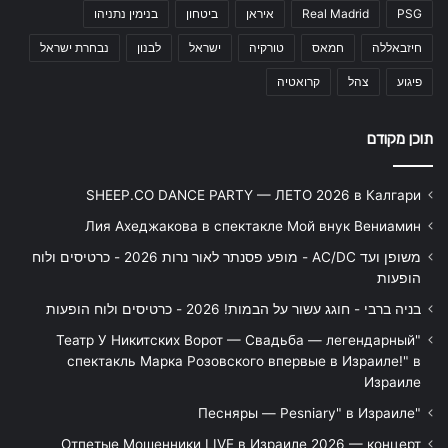
PSG
Real Madrid
איראן
ביטחון
בנימין נתניהו
חיזבאללה
חמאס
טורקיה
ישראל
לבנון
נבחרת ישראל
פיגוע
צהל
קרואטיה
תוכן מקודם
SHEEP.CO DANCE PARTY — ЛЕТО 2026 в Калгари
Лия Ахеджакова в спектакле Мой внук Вениамин
משופן ועד AC/DC - מופע פסנתר לאור נרות 2026 - כרטיסים ולוח
הופעות
בניה ברבי - חוגג עשור על הבמות! 2026 - כרטיסים ולוח הופעות
"Театр У Никитских Ворот — Свадьба — легендарный
спектакль Марка Розовского впервые в Израиле!" в
Израиле
"Песняры — Pesniary" в Израиле
Отпетые Мошенники LIVE в Израиле 2026 — концерт