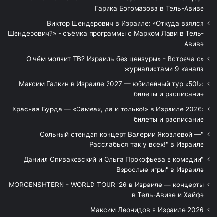
Гарика Богомазова в Тель-Авиве
Виктор Шендерович в Израиле: «Откуда взялся
Шендерович?» - съёмка программы с Марком Лави в Тель-
Авиве
«О чём молчит ТВ? Израиль без цензуры» - Встреча с
журналистами 9 канала
Максим Галкин в Израиле 2027 — юбилейный тур «50!»:
билеты и расписание
Красная Бурда — «Самеах, да и только!» в Израиле 2026:
билеты и расписание
"Сольный стендап концерт Валерии Яковлевой —
Расслабься так у всех!" в Израиле
"Даниил Спиваковский и Ольга Прокофьева в комедии
Взрослые игры" в Израиле
MORGENSHTERN - WORLD TOUR '26 в Израиле — концерты
в Тель-Авиве и Хайфе
Максим Леонидов в Израиле 2026