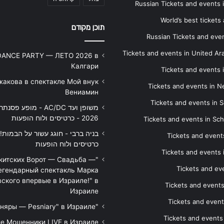
Russian Tickets and events
World’s best tickets
תוכן מקודם
Russian Tickets and event
Tickets and events in United Ar
DANCE PARTY — ЛЕТО 2026 в
Калгари
Tickets and events
жакова в спектакле Мой внук
Tickets and events in 
Вениамин
Tickets and events in S
משופן ועד AC/DC - מופע 
2026 - כרטיסים ולוח הופעות
Tickets and events in Sc
Tickets and events
כרטיסים ולוח הופעות
Tickets and events
икитских Ворот — Свадьба —
Tickets and eve
егендарный спектакль Марка
ского впервые в Израиле!" в
Tickets and event
Израиле
Tickets and event
"Песняры — Pesniary" в Израиле
Tickets and event
е Мошенники LIVE в Израиле