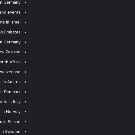
 in Germany
 and events
s in Israel
ab Emirates
 in Germany
New Zealand
outh Africa
hweizerland
 in Austria
 in Denmark
nts in Italy
s in Norway
s in Poland
s in Sweden