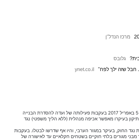
מרכז הנדל"ן
ית?
גלובס
 חבל שזה ילך לפח"
ynet.co.il
" הוא כינוי לתיקון מס' 116 לחוק התכנון והבניה שנחקק ב-5 באפריל 2017 בעקבות פעילותה של ועדה להסדרת הבנייה
יקון בעיקרו מאפשר אכיפה מנהלית (ללא הליך משפטי) נגד
ת נגד החוק, בעיקר במגזר הערבי, והיו אף שדרשו לבטלו. בעקבות
מבני מגורים בלתי חוקיים בשטחים חקלאיים עד לאישורה של