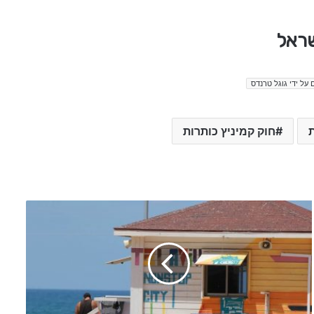
שראל
 על ידי גוגל טרנדס
ת
חוק קמיניץ כותרות
ש
ג
י
א
ב
ן
ד
ו