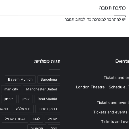
כתיבת תגובה
יש
להתחבר למערכת
כדי לכתוב תגובה.
Events
תגיות פופולריות
Tickets and e
Bayern Munich
Barcelona
London Theatre - Schedule, 
man city
Manchester United
Real Madrid
איראן
ביטחון
Tickets and events
בנימין נתניהו
חיזבאללה
חמאס
Tickets and events i
ישראל
לבנון
נבחרת ישראל
Tickets and ev
צהל
קרואטיה