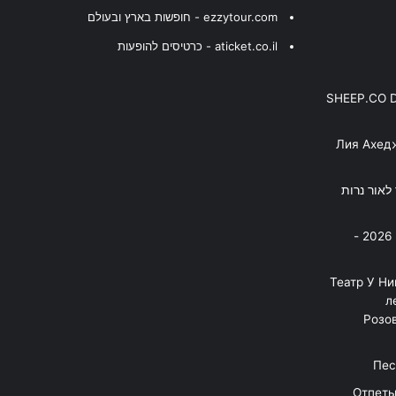
ezzytour.com - חופשות בארץ ובעולם
aticket.co.il - כרטיסים להופעות
SHEEP.CO 
Лия Ахед
פסנתר לאור נרות
בניה ברבי - חוגג עשור על הבמות! 2026 -
"Театр У Н
л
Розов
Отпеты