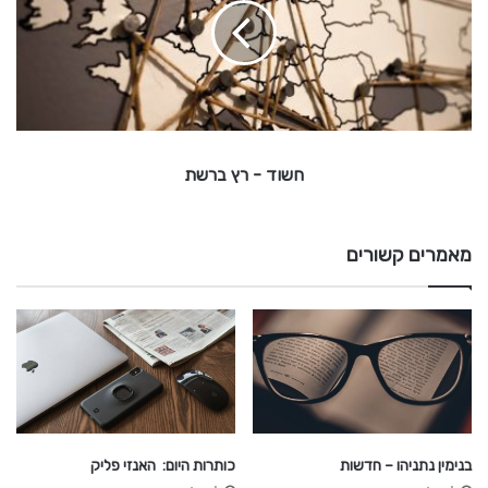
ד
ת
-
ר
ץ
ב
חשוד - רץ ברשת
ר
ש
ת
מאמרים קשורים
בנימין נתניהו – חדשות
כותרות היום: האנזי פליק