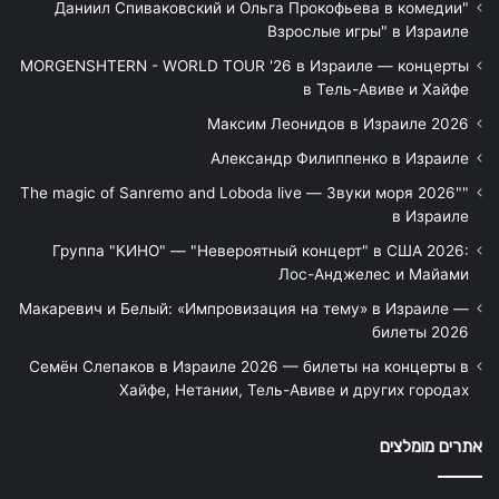
"Даниил Спиваковский и Ольга Прокофьева в комедии
Взрослые игры" в Израиле
MORGENSHTERN - WORLD TOUR '26 в Израиле — концерты
в Тель-Авиве и Хайфе
Максим Леонидов в Израиле 2026
Александр Филиппенко в Израиле
"The magic of Sanremo and Loboda live — Звуки моря 2026"
в Израиле
Группа "КИНО" — "Невероятный концерт" в США 2026:
Лос-Анджелес и Майами
Макаревич и Белый: «Импровизация на тему» в Израиле —
билеты 2026
Семён Слепаков в Израиле 2026 — билеты на концерты в
Хайфе, Нетании, Тель-Авиве и других городах
אתרים מומלצים