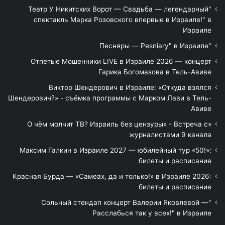
"Театр У Никитских Ворот — Свадьба — легендарный
спектакль Марка Розовского впервые в Израиле!" в
Израиле
"Песняры — Pesniary" в Израиле
Отпетые Мошенники LIVE в Израиле 2026 — концерт
Гарика Богомазова в Тель-Авиве
Виктор Шендерович в Израиле: «Откуда взялся
Шендерович?» - съёмка программы с Марком Лави в Тель-
Авиве
«О чём молчит ТВ? Израиль без цензуры» - Встреча с
журналистами 9 канала
Максим Галкин в Израиле 2027 — юбилейный тур «50!»:
билеты и расписание
Красная Бурда — «Самеах, да и только!» в Израиле 2026:
билеты и расписание
"Сольный стендап концерт Валерии Яковлевой —
Расслабься так у всех!" в Израиле