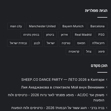
תגיות פופולריות
man city
Manchester United
Bayern Munich
Barcelona
PSG
Real Madrid
איראן
ביטחון
בנימין נתניהו
חיזבאללה
חמאס
טורקיה
ישראל
לבנון
נבחרת ישראל
פיגוע
צהל
קרואטיה
תוכן מקודם
SHEEP.CO DANCE PARTY — ЛЕТО 2026 в Калгари
Лия Ахеджакова в спектакле Мой внук Вениамин
משופן ועד AC/DC - מופע פסנתר לאור נרות 2026 - כרטיסים ולוח
הופעות
בניה ברבי - חוגג עשור על הבמות! 2026 - כרטיסים ולוח הופעות