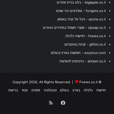
bigapple.co.il - בלוג בניית אתרים
fungets.co.il - גאדג'טים הכי שווים
azone.co.il - הכל על קניה באמזון
zipzap.co.il - מוצרי חשמל במחירים הגיוניים
fnews.co.il - חדשות כלכלה
giftim.co.il - קניות באינטרנט
ezzytour.com - חופשות בארץ ובעולם
aticket.co.il - כרטיסים להופעות
Fnews.co.il
© Copyright 2026, All Rights Reserved |
חדשות
כלכלה
בארץ
בעולם
טכנולוגיה
ספורט
פנאי
בריאות
Facebook
RSS