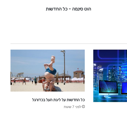
-
הוט סינמה - כל החדשות
כ
ל
ה
ח
ד
ש
ו
ת
כל החדשות על ליגת העל בכדורגל
לפני 7 שעות