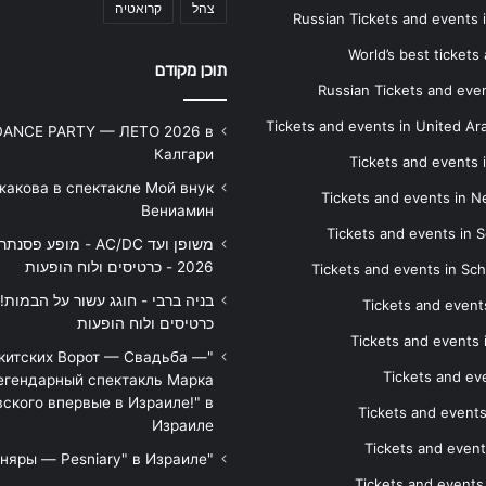
צהל
קרואטיה
Russian Tickets and events
World’s best tickets
תוכן מקודם
Russian Tickets and event
Tickets and events in United Ar
DANCE PARTY — ЛЕТО 2026 в
Калгари
Tickets and events
жакова в спектакле Мой внук
Tickets and events in 
Вениамин
Tickets and events in S
משופן ועד AC/DC - מופע 
2026 - כרטיסים ולוח הופעות
Tickets and events in Sc
Tickets and events
כרטיסים ולוח הופעות
Tickets and events
икитских Ворот — Свадьба —
Tickets and eve
егендарный спектакль Марка
ского впервые в Израиле!" в
Tickets and event
Израиле
Tickets and event
"Песняры — Pesniary" в Израиле
Tickets and event