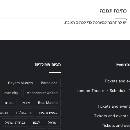
כתיבת תגובה
יש
להתחבר למערכת
כדי לכתוב תגובה.
Events
תגיות פופולריות
Tickets and e
Bayern Munich
Barcelona
London Theatre - Schedule, 
man city
Manchester United
Real Madrid
איראן
ביטחון
Tickets and events
בנימין נתניהו
חיזבאללה
חמאס
Tickets and events i
ישראל
לבנון
נבחרת ישראל
Tickets and ev