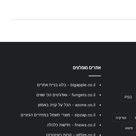
אתרים מומלצים
bigapple.co.il - בלוג בניית אתרים
fungets.co.il - גאדג'טים הכי שווים
PSG
azone.co.il - הכל על קניה באמזון
zipzap.co.il - מוצרי חשמל במחירים הגיוניים
טורקיה
fnews.co.il - חדשות כלכלה
פיגוע
giftim.co.il - קניות באינטרנט