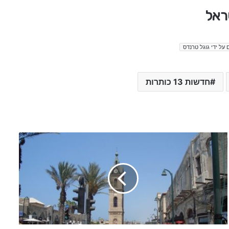
 על ידי גוגל טרנדס
חדשות 13 כותרות
ה
ו
ט
ס
י
נ
מ
ה