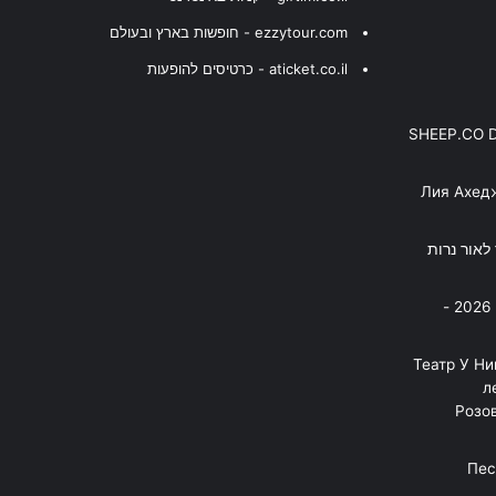
ezzytour.com - חופשות בארץ ובעולם
aticket.co.il - כרטיסים להופעות
SHEEP.CO 
Лия Ахед
פסנתר לאור נרות
בניה ברבי - חוגג עשור על הבמות! 2026 -
"Театр У Н
л
Розов