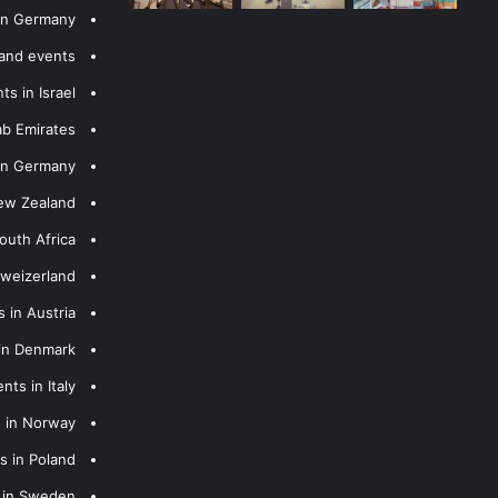
 in Germany
 and events
s in Israel
ab Emirates
 in Germany
New Zealand
outh Africa
hweizerland
 in Austria
 in Denmark
nts in Italy
s in Norway
s in Poland
s in Sweden