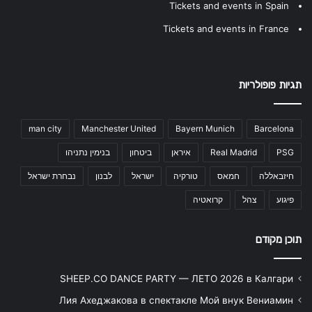
Tickets and events in Spain
Tickets and events in France
תגיות פופולריות
man city
Manchester United
Bayern Munich
Barcelona
PSG
Real Madrid
איראן
ביטחון
בנימין נתניהו
חיזבאללה
חמאס
טורקיה
ישראל
לבנון
נבחרת ישראל
פיגוע
צהל
קרואטיה
תוכן מקודם
SHEEP.CO DANCE PARTY — ЛЕТО 2026 в Калгари
Лия Ахеджакова в спектакле Мой внук Вениамин