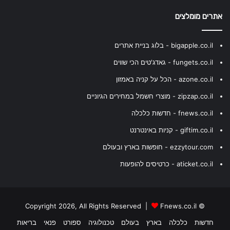
אתרים מומלצים
bigapple.co.il - בלוג בניית אתרים
fungets.co.il - גאדג'טים הכי שווים
azone.co.il - הכל על קניה באמזון
zipzap.co.il - מוצרי חשמל במחירים הגיוניים
fnews.co.il - חדשות כלכלה
giftim.co.il - קניות באינטרנט
ezzytour.com - חופשות בארץ ובעולם
aticket.co.il - כרטיסים להופעות
Fnews.co.il
© Copyright 2026, All Rights Reserved |
חדשות
כלכלה
בארץ
בעולם
טכנולוגיה
ספורט
פנאי
בריאות