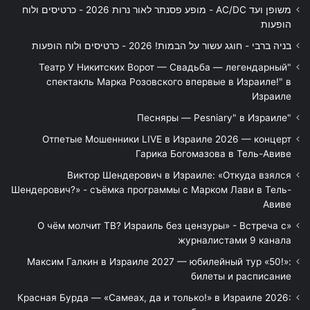
משופן ועד AC/DC - מופע פסנתר לאור נרות 2026 - כרטיסים ולוח
הופעות
בניה ברבי - חוגג עשור על הבמות! 2026 - כרטיסים ולוח הופעות
"Театр У Никитских Ворот — Свадьба — легендарный
спектакль Марка Розовского впервые в Израиле!" в
Израиле
"Песняры — Pesniary" в Израиле
Отпетые Мошенники LIVE в Израиле 2026 — концерт
Гарика Богомазова в Тель-Авиве
Виктор Шендерович в Израиле: «Откуда взялся
Шендерович?» - съёмка программы с Марком Лави в Тель-
Авиве
«О чём молчит ТВ? Израиль без цензуры» - Встреча с
журналистами 9 канала
Максим Галкин в Израиле 2027 — юбилейный тур «50!»:
билеты и расписание
Красная Бурда — «Самеах, да и только!» в Израиле 2026: