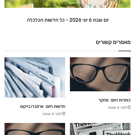
י
ד
ו
ש
ו
נ
יום שבת 6 יוני 2026 - כל חדשות הכלכלה
י
ת
2
0
2
מאמרים קשורים
6
-
כ
ל
ח
ד
ש
כותרות היום: מחקר
ו
חדשות היום: ארמנדו בייקוט
לפני 4 שעות
ת
לפני 4 שעות
ה
כ
ל
כ