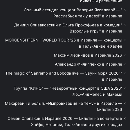
билеты и расписание
"Сольный стендап концерт Валерии Яковлевой —
Расслабься так у всех!" в Израиле
"Даниил Спиваковский и Ольга Прокофьева в комедии
Взрослые игры" в Израиле
MORGENSHTERN - WORLD TOUR '26 в Израиле — концерты
в Тель-Авиве и Хайфе
Максим Леонидов в Израиле 2026
Александр Филиппенко в Израиле
"The magic of Sanremo and Loboda live — Звуки моря 2026"
в Израиле
Группа "КИНО" — "Невероятный концерт" в США 2026:
Лос-Анджелес и Майами
Макаревич и Белый: «Импровизация на тему» в Израиле —
билеты 2026
Семён Слепаков в Израиле 2026 — билеты на концерты в
Хайфе, Нетании, Тель-Авиве и других городах