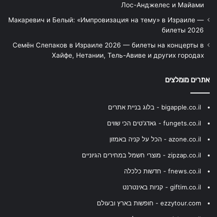
Лос-Анджелес и Майами
Макаревич и Белый: «Импровизация на тему» в Израиле —
билеты 2026
Семён Слепаков в Израиле 2026 — билеты на концерты в
Хайфе, Нетании, Тель-Авиве и других городах
אתרים מומלצים
bigapple.co.il - בלוג בניית אתרים
fungets.co.il - גאדג'טים הכי שווים
azone.co.il - הכל על קניה באמזון
zipzap.co.il - מוצרי חשמל במחירים הגיוניים
fnews.co.il - חדשות כלכלה
giftim.co.il - קניות באינטרנט
ezzytour.com - חופשות בארץ ובעולם