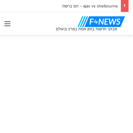
ajax vs shelbourne – חם ברשת
תַפ