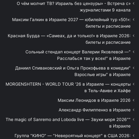
«О чём молчит ТВ? Израиль без цензуры» - Встреча с
журналистами 9 канала
Максим Галкин в Израиле 2027 — юбилейный тур «50!»:
билеты и расписание
Красная Бурда — «Самеах, да и только!» в Израиле 2026:
билеты и расписание
"Сольный стендап концерт Валерии Яковлевой —
Расслабься так у всех!" в Израиле
"Даниил Спиваковский и Ольга Прокофьева в комедии
Взрослые игры" в Израиле
MORGENSHTERN - WORLD TOUR '26 в Израиле — концерты
в Тель-Авиве и Хайфе
Максим Леонидов в Израиле 2026
Александр Филиппенко в Израиле
"The magic of Sanremo and Loboda live — Звуки моря 2026"
в Израиле
Группа "КИНО" — "Невероятный концерт" в США 2026: