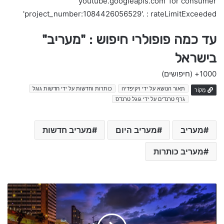
'youtube.googleapis.com' for consumer
'project_number:1084426056529'. : rateLimitExceeded
עד כמה פופולרי חיפוש : "מעריב"
בישראל
1000+
(חיפושים)
תאור הנושא על ידי ויקיפדיה
כותרות וחדשות על ידי חדשות גוגל
מָקוֹר
גרף טרנדים על ידי גוגל טרנדס
מעריב
מעריב היום
מעריב חדשות
מעריב כותרות
ח
ד
ש
ו