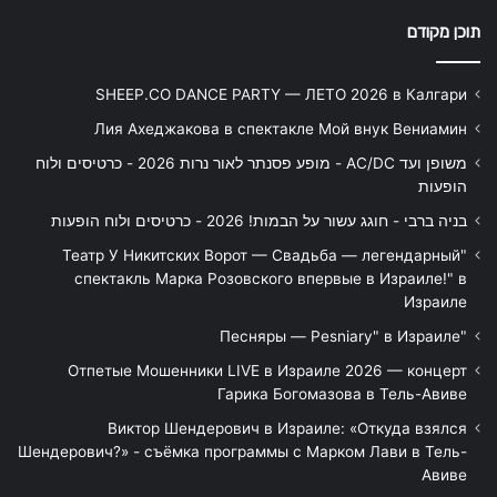
תוכן מקודם
SHEEP.CO DANCE PARTY — ЛЕТО 2026 в Калгари
Лия Ахеджакова в спектакле Мой внук Вениамин
משופן ועד AC/DC - מופע פסנתר לאור נרות 2026 - כרטיסים ולוח
הופעות
בניה ברבי - חוגג עשור על הבמות! 2026 - כרטיסים ולוח הופעות
"Театр У Никитских Ворот — Свадьба — легендарный
спектакль Марка Розовского впервые в Израиле!" в
Израиле
"Песняры — Pesniary" в Израиле
Отпетые Мошенники LIVE в Израиле 2026 — концерт
Гарика Богомазова в Тель-Авиве
Виктор Шендерович в Израиле: «Откуда взялся
Шендерович?» - съёмка программы с Марком Лави в Тель-
Авиве