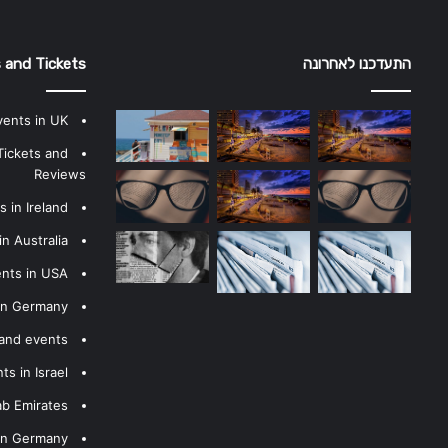
התעדכנו לאחרונה
 and Tickets
vents in UK
Tickets and
Reviews
 in Ireland
n Australia
ents in USA
 in Germany
 and events
s in Israel
ab Emirates
 in Germany