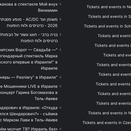
жакова в спектакле Мой внук
Tickets and events in 
Вениамин
Tickets and events in S
משופן ועד AC/DC - מופע 
2026 - כרטיסים ולוח הופעות
Tickets and events in Sc
Tickets and events
כרטיסים ולוח הופעות
Tickets and events
икитских Ворот — Свадьба —
Tickets and eve
егендарный спектакль Марка
ского впервые в Израиле!" в
Tickets and event
Израиле
Tickets and event
"Песняры — Pesniary" в Израиле
Tickets and event
е Мошенники LIVE в Израиле
концерт Гарика Богомазова в
Tickets and events
Тель-Авиве
Tickets and events
дерович в Израиле: «Откуда
Tickets and events in 
ялся Шендерович?» - съёмка
с Марком Лави в Тель-Авиве
Tickets and events in Cze
 чём молчит ТВ? Израиль без