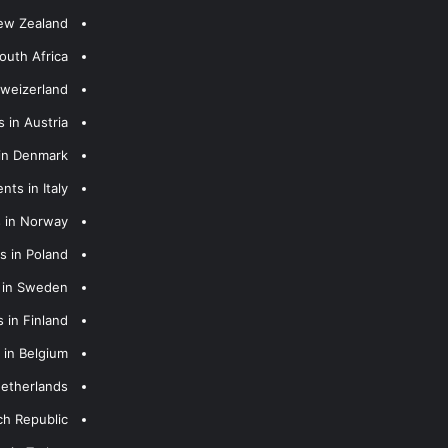
New Zealand
outh Africa
hweizerland
 in Austria
 in Denmark
nts in Italy
s in Norway
s in Poland
s in Sweden
 in Finland
 in Belgium
Netherlands
ch Republic