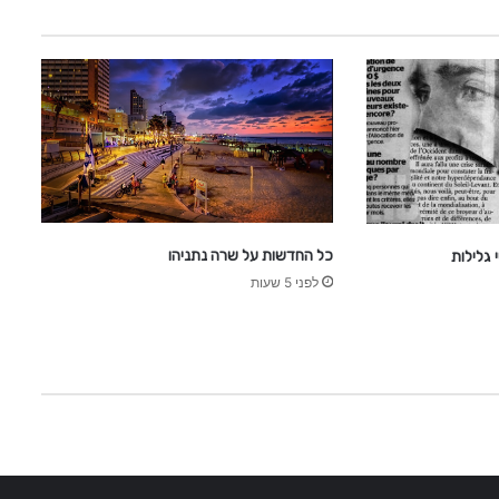
t
e
n
e
g
r
o
כל החדשות על שרה נתניהו
גלילות
לפני 5 שעות