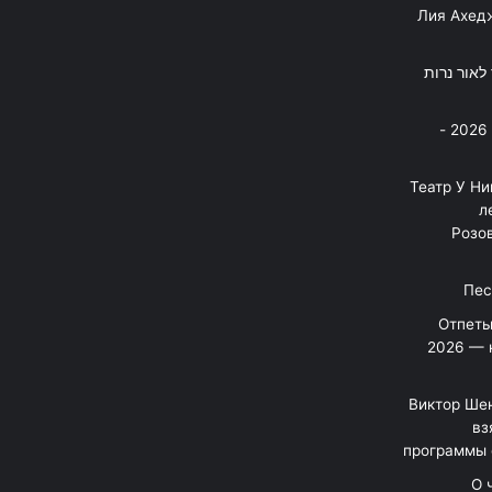
Лия Ахед
פסנתר לאור נרות
בניה ברבי - חוגג עשור על הבמות! 2026 -
"Театр У Н
л
Розов
Отпеты
2026 — 
Виктор Шен
вз
программы 
«О