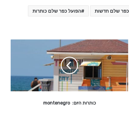
כפר שלם חדשות
הפועל כפר שלם כותרות
כ
ו
ת
ר
ו
ת
ה
י
ו
ם
כותרות היום: montenegro
:
m
o
n