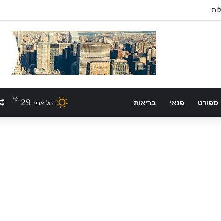
לות
℃
29
ספורט
פנאי
בריאות
תל אביב