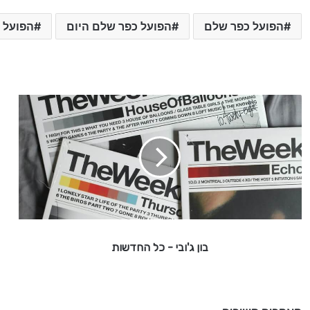
הפועל כפר שלם
הפועל כפר שלם היום
הפועל 
ב
ו
ן
ג
'
ו
ב
י
-
בון ג'ובי - כל החדשות
כ
ל
ה
ח