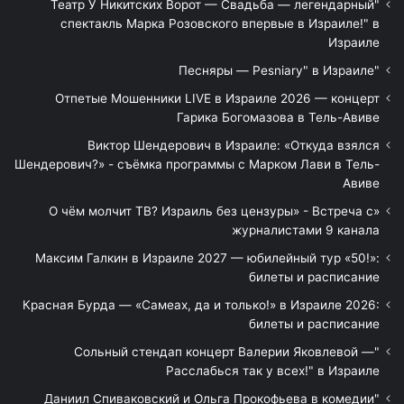
"Театр У Никитских Ворот — Свадьба — легендарный
спектакль Марка Розовского впервые в Израиле!" в
Израиле
"Песняры — Pesniary" в Израиле
Отпетые Мошенники LIVE в Израиле 2026 — концерт
Гарика Богомазова в Тель-Авиве
Виктор Шендерович в Израиле: «Откуда взялся
Шендерович?» - съёмка программы с Марком Лави в Тель-
Авиве
«О чём молчит ТВ? Израиль без цензуры» - Встреча с
журналистами 9 канала
Максим Галкин в Израиле 2027 — юбилейный тур «50!»:
билеты и расписание
Красная Бурда — «Самеах, да и только!» в Израиле 2026:
билеты и расписание
"Сольный стендап концерт Валерии Яковлевой —
Расслабься так у всех!" в Израиле
"Даниил Спиваковский и Ольга Прокофьева в комедии