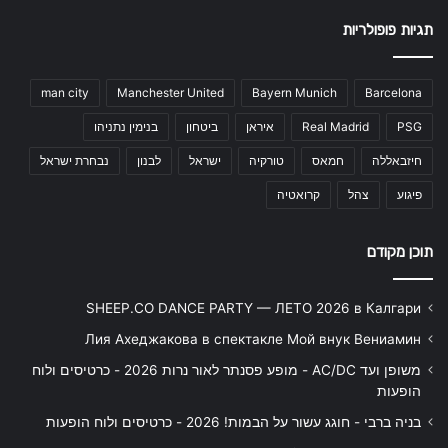
תגיות פופולריות
man city
Manchester United
Bayern Munich
Barcelona
PSG
Real Madrid
איראן
ביטחון
בנימין נתניהו
חיזבאללה
חמאס
טורקיה
ישראל
לבנון
נבחרת ישראל
פיגוע
צהל
קרואטיה
תוכן מקודם
SHEEP.CO DANCE PARTY — ЛЕТО 2026 в Калгари
Лия Ахеджакова в спектакле Мой внук Вениамин
משופן ועד AC/DC - מופע פסנתר לאור נרות 2026 - כרטיסים ולוח
הופעות
בניה ברבי - חוגג עשור על הבמות! 2026 - כרטיסים ולוח הופעות