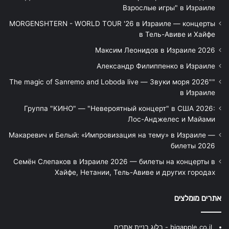
Взрослые игры" в Израиле
MORGENSHTERN - WORLD TOUR '26 в Израиле — концерты
в Тель-Авиве и Хайфе
Максим Леонидов в Израиле 2026
Александр Филиппенко в Израиле
"The magic of Sanremo and Loboda live — Звуки моря 2026"
в Израиле
Группа "КИНО" — "Невероятный концерт" в США 2026:
Лос-Анджелес и Майами
Макаревич и Белый: «Импровизация на тему» в Израиле —
билеты 2026
Семён Слепаков в Израиле 2026 — билеты на концерты в
Хайфе, Нетании, Тель-Авиве и других городах
אתרים מומלצים
bigapple.co.il - בלוג בניית אתרים