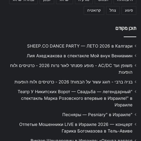
פיגוע
צהל
קרואטיה
תוכן מקודם
SHEEP.CO DANCE PARTY — ЛЕТО 2026 в Калгари
Лия Ахеджакова в спектакле Мой внук Вениамин
משופן ועד AC/DC - מופע פסנתר לאור נרות 2026 - כרטיסים ולוח
הופעות
בניה ברבי - חוגג עשור על הבמות! 2026 - כרטיסים ולוח הופעות
"Театр У Никитских Ворот — Свадьба — легендарный
спектакль Марка Розовского впервые в Израиле!" в
Израиле
"Песняры — Pesniary" в Израиле
Отпетые Мошенники LIVE в Израиле 2026 — концерт
Гарика Богомазова в Тель-Авиве
Виктор Шендерович в Израиле: «Откуда взялся