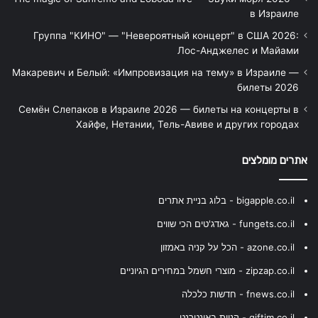
в Израиле
Группа "КИНО" — "Невероятный концерт" в США 2026:
Лос-Анджелес и Майами
Макаревич и Белый: «Импровизация на тему» в Израиле —
билеты 2026
Семён Слепаков в Израиле 2026 — билеты на концерты в
Хайфе, Нетании, Тель-Авиве и других городах
אתרים מומלצים
bigapple.co.il - בלוג בניית אתרים
fungets.co.il - גאדג'טים הכי שווים
azone.co.il - הכל על קניה באמזון
zipzap.co.il - מוצרי חשמל במחירים הגיוניים
fnews.co.il - חדשות כלכלה
giftim.co.il - קניות באינטרנט