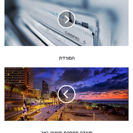
מ
ו
ר
ד
ת
המורדת
ס
ע
ו
ד
ה
מ
פ
ס
ק
ת
סעודה מפסקת תשעה באב
ת