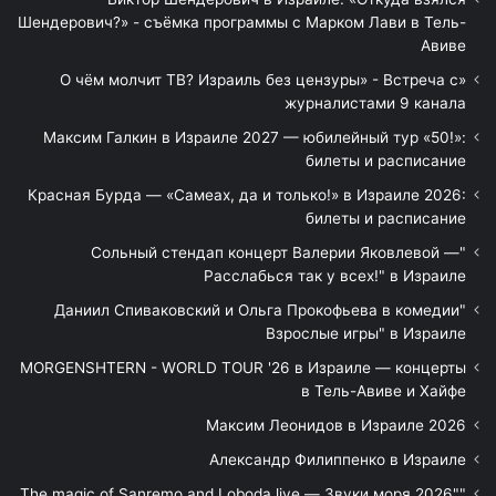
Шендерович?» - съёмка программы с Марком Лави в Тель-
Авиве
«О чём молчит ТВ? Израиль без цензуры» - Встреча с
журналистами 9 канала
Максим Галкин в Израиле 2027 — юбилейный тур «50!»:
билеты и расписание
Красная Бурда — «Самеах, да и только!» в Израиле 2026:
билеты и расписание
"Сольный стендап концерт Валерии Яковлевой —
Расслабься так у всех!" в Израиле
"Даниил Спиваковский и Ольга Прокофьева в комедии
Взрослые игры" в Израиле
MORGENSHTERN - WORLD TOUR '26 в Израиле — концерты
в Тель-Авиве и Хайфе
Максим Леонидов в Израиле 2026
Александр Филиппенко в Израиле
"The magic of Sanremo and Loboda live — Звуки моря 2026"