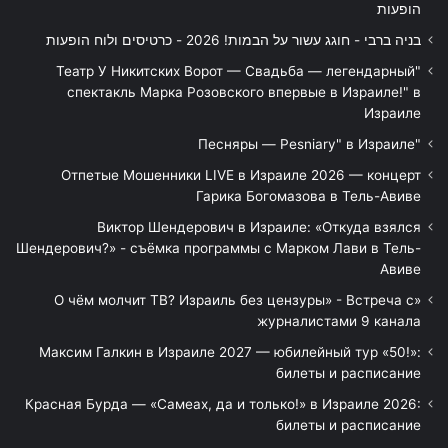
הופעות
בניה ברבי - חוגג עשור על הבמות! 2026 - כרטיסים ולוח הופעות
"Театр У Никитских Ворот — Свадьба — легендарный
спектакль Марка Розовского впервые в Израиле!" в
Израиле
"Песняры — Pesniary" в Израиле
Отпетые Мошенники LIVE в Израиле 2026 — концерт
Гарика Богомазова в Тель-Авиве
Виктор Шендерович в Израиле: «Откуда взялся
Шендерович?» - съёмка программы с Марком Лави в Тель-
Авиве
«О чём молчит ТВ? Израиль без цензуры» - Встреча с
журналистами 9 канала
Максим Галкин в Израиле 2027 — юбилейный тур «50!»:
билеты и расписание
Красная Бурда — «Самеах, да и только!» в Израиле 2026:
билеты и расписание