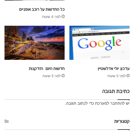
s
כל החדשות על רוכב אופניים
h
a
לפני 4 שעות
p
o
e
l
t
e
l
a
עדכון: יולי אדלשטיין
חדשות היום: הזדקנות
v
לפני 5 שעות
לפני 5 שעות
i
v
כתיבת תגובה
יש
להתחבר למערכת
כדי לכתוב תגובה.
קטגוריות