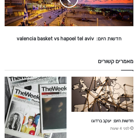
ה
ש
י
ט
י
ו
י
ם
ן
:
חדשות היום: valencia basket vs hapoel tel aviv
v
a
l
מאמרים קשורים
e
n
c
i
a
b
a
s
k
חדשות היום: יעקב ברדוגו
e
לפני 4 שעות
t
v