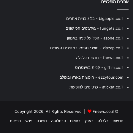
אתרים מומלצים
bigapple.co.il - בלוג בניית אתרים
fungets.co.il - גאדג'טים הכי שווים
azone.co.il - הכל על קניה באמזון
zipzap.co.il - מוצרי חשמל במחירים הגיוניים
fnews.co.il - חדשות כלכלה
giftim.co.il - קניות באינטרנט
ezzytour.com - חופשות בארץ ובעולם
aticket.co.il - כרטיסים להופעות
Fnews.co.il
© Copyright 2026, All Rights Reserved |
חדשות
כלכלה
בארץ
בעולם
טכנולוגיה
ספורט
פנאי
בריאות