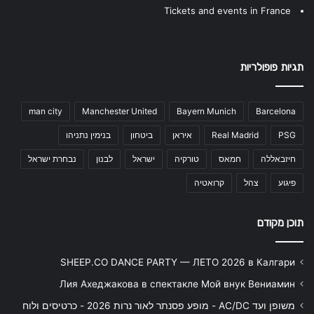
Tickets and events in France
תגיות פופולריות
man city
Manchester United
Bayern Munich
Barcelona
PSG
Real Madrid
איראן
ביטחון
בנימין נתניהו
חיזבאללה
חמאס
טורקיה
ישראל
לבנון
נבחרת ישראל
פיגוע
צהל
קרואטיה
תוכן מקודם
SHEEP.CO DANCE PARTY — ЛЕТО 2026 в Калгари
Лия Ахеджакова в спектакле Мой внук Вениамин
משופן ועד AC/DC - מופע פסנתר לאור נרות 2026 - כרטיסים ולוח