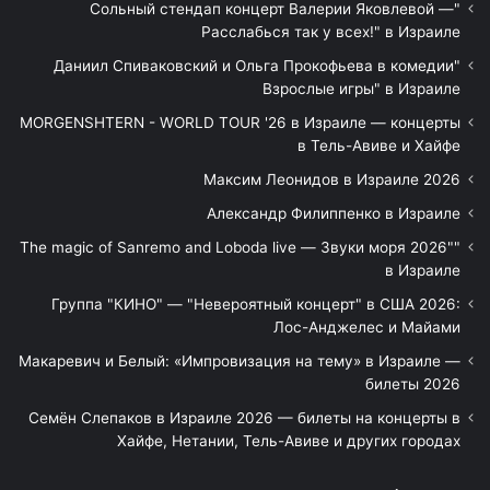
"Сольный стендап концерт Валерии Яковлевой —
Расслабься так у всех!" в Израиле
"Даниил Спиваковский и Ольга Прокофьева в комедии
Взрослые игры" в Израиле
MORGENSHTERN - WORLD TOUR '26 в Израиле — концерты
в Тель-Авиве и Хайфе
Максим Леонидов в Израиле 2026
Александр Филиппенко в Израиле
"The magic of Sanremo and Loboda live — Звуки моря 2026"
в Израиле
Группа "КИНО" — "Невероятный концерт" в США 2026:
Лос-Анджелес и Майами
Макаревич и Белый: «Импровизация на тему» в Израиле —
билеты 2026
Семён Слепаков в Израиле 2026 — билеты на концерты в
Хайфе, Нетании, Тель-Авиве и других городах