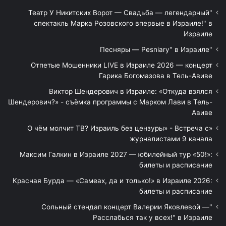
"Театр У Никитских Ворот — Свадьба — легендарный
спектакль Марка Розовского впервые в Израиле!" в
Израиле
"Песняры — Pesniary" в Израиле
Отпетые Мошенники LIVE в Израиле 2026 — концерт
Гарика Богомазова в Тель-Авиве
Виктор Шендерович в Израиле: «Откуда взялся
Шендерович?» - съёмка программы с Марком Лави в Тель-
Авиве
«О чём молчит ТВ? Израиль без цензуры» - Встреча с
журналистами 9 канала
Максим Галкин в Израиле 2027 — юбилейный тур «50!»:
билеты и расписание
Красная Бурда — «Самеах, да и только!» в Израиле 2026:
билеты и расписание
"Сольный стендап концерт Валерии Яковлевой —
Расслабься так у всех!" в Израиле