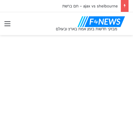
ajax vs shelbourne – חם ברשת
תַפ