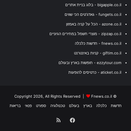
bigapple.co.il - בלוג בניית אתרים
fungets.co.il - גאדג'טים הכי שווים
azone.co.il - הכל על קניה באמזון
zipzap.co.il - מוצרי חשמל במחירים הגיוניים
fnews.co.il - חדשות כלכלה
giftim.co.il - קניות באינטרנט
ezzytour.com - חופשות בארץ ובעולם
aticket.co.il - כרטיסים להופעות
Fnews.co.il
© Copyright 2026, All Rights Reserved |
חדשות
כלכלה
בארץ
בעולם
טכנולוגיה
ספורט
פנאי
בריאות
Facebook
RSS