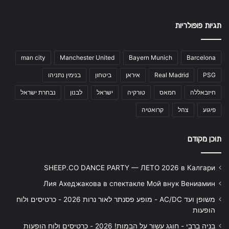
תגיות פופולריות
man city
Manchester United
Bayern Munich
Barcelona
PSG
Real Madrid
איראן
ביטחון
בנימין נתניהו
חיזבאללה
חמאס
טורקיה
ישראל
לבנון
נבחרת ישראל
פיגוע
צהל
קרואטיה
תוכן מקודם
SHEEP.CO DANCE PARTY — ЛЕТО 2026 в Калгари
Лия Ахеджакова в спектакле Мой внук Вениамин
משופן ועד AC/DC - מופע פסנתר לאור נרות 2026 - כרטיסים ולוח
הופעות
בניה ברבי - חוגג עשור על הבמות! 2026 - כרטיסים ולוח הופעות