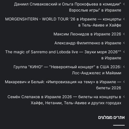
"Даниил Спиваковский и Ольга Прокофьева в комедии
Взрослые игры" в Израиле
MORGENSHTERN - WORLD TOUR '26 в Израиле — концерты
в Тель-Авиве и Хайфе
Максим Леонидов в Израиле 2026
Александр Филиппенко в Израиле
"The magic of Sanremo and Loboda live — Звуки моря 2026"
в Израиле
Группа "КИНО" — "Невероятный концерт" в США 2026:
Лос-Анджелес и Майами
Макаревич и Белый: «Импровизация на тему» в Израиле —
билеты 2026
Семён Слепаков в Израиле 2026 — билеты на концерты в
Хайфе, Нетании, Тель-Авиве и других городах
אתרים מומלצים