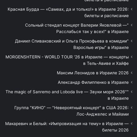
Красная Бурда — «Самеах, да и только!» в Израиле 2026:
билеты и расписание
"Сольный стендап концерт Валерии Яковлевой —
Расслабься так у всех!" в Израиле
"Даниил Спиваковский и Ольга Прокофьева в комедии
Взрослые игры" в Израиле
MORGENSHTERN - WORLD TOUR '26 в Израиле — концерты
в Тель-Авиве и Хайфе
Максим Леонидов в Израиле 2026
Александр Филиппенко в Израиле
"The magic of Sanremo and Loboda live — Звуки моря 2026"
в Израиле
Группа "КИНО" — "Невероятный концерт" в США 2026:
Лос-Анджелес и Майами
Макаревич и Белый: «Импровизация на тему» в Израиле —
билеты 2026