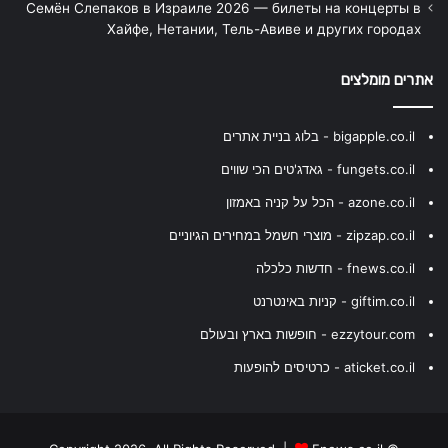
Семён Слепаков в Израиле 2026 — билеты на концерты в
Хайфе, Нетании, Тель-Авиве и других городах
אתרים מומלצים
bigapple.co.il - בלוג בניית אתרים
fungets.co.il - גאדג'טים הכי שווים
azone.co.il - הכל על קניה באמזון
zipzap.co.il - מוצרי חשמל במחירים הגיוניים
fnews.co.il - חדשות כלכלה
giftim.co.il - קניות באינטרנט
ezzytour.com - חופשות בארץ ובעולם
aticket.co.il - כרטיסים להופעות