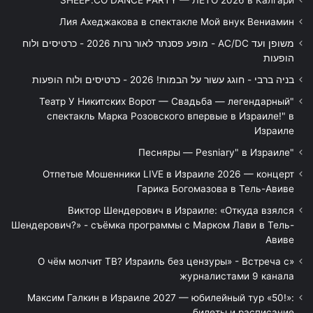
Лия Ахеджакова в спектакле Мой внук Вениамин
משופן ועד AC/DC - מופע פסנתר לאור נרות 2026 - כרטיסים ולוח
הופעות
בניה ברבי - חוגג עשור על הבמות! 2026 - כרטיסים ולוח הופעות
"Театр У Никитских Ворот — Свадьба — легендарный
спектакль Марка Розовского впервые в Израиле!" в
Израиле
"Песняры — Pesniary" в Израиле
Отпетые Мошенники LIVE в Израиле 2026 — концерт
Гарика Богомазова в Тель-Авиве
Виктор Шендерович в Израиле: «Откуда взялся
Шендерович?» - съёмка программы с Марком Лави в Тель-
Авиве
«О чём молчит ТВ? Израиль без цензуры» - Встреча с
журналистами 9 канала
Максим Галкин в Израиле 2027 — юбилейный тур «50!»:
билеты и расписание