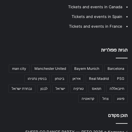
Tickets and events in Canada
Tickets and events in Spain
Tickets and events in France
תגיות פופולריות
man city
Manchester United
Bayern Munich
Barcelona
PSG
Real Madrid
איראן
ביטחון
בנימין נתניהו
חיזבאללה
חמאס
טורקיה
ישראל
לבנון
נבחרת ישראל
פיגוע
צהל
קרואטיה
תוכן מקודם
SHEEP.CO DANCE PARTY — ЛЕТО 2026 в Калгари