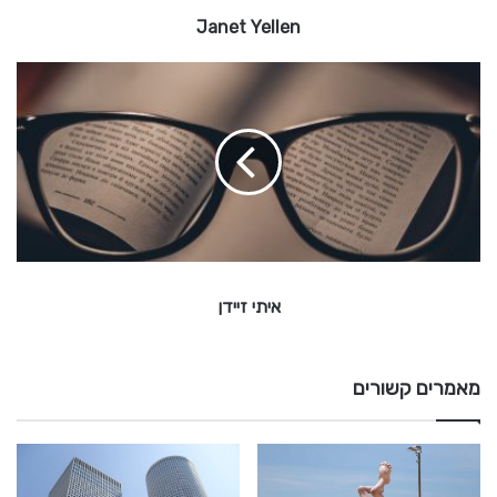
e
Janet Yellen
n
א
י
ת
י
ז
י
י
ד
ן
איתי זיידן
מאמרים קשורים