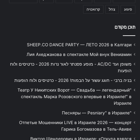
פיגוע
צהל
קרואטיה
תוכן מקודם
SHEEP.CO DANCE PARTY — ЛЕТО 2026 в Калгари
Лия Ахеджакова в спектакле Мой внук Вениамин
משופן ועד AC/DC - מופע פסנתר לאור נרות 2026 - כרטיסים ולוח
הופעות
בניה ברבי - חוגג עשור על הבמות! 2026 - כרטיסים ולוח הופעות
"Театр У Никитских Ворот — Свадьба — легендарный
спектакль Марка Розовского впервые в Израиле!" в
Израиле
"Песняры — Pesniary" в Израиле
Отпетые Мошенники LIVE в Израиле 2026 — концерт
Гарика Богомазова в Тель-Авиве
Виктор Шендерович в Израиле: «Откуда взялся