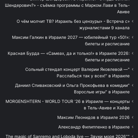
Шендерович?» - съёмка программы с Марком Лави в Тель-
Авиве
«О чём молчит ТВ? Израиль без цензуры» - Встреча с
журналистами 9 канала
Максим Галкин в Израиле 2027 — юбилейный тур «50!»:
билеты и расписание
Красная Бурда — «Самеах, да и только!» в Израиле 2026:
билеты и расписание
"Сольный стендап концерт Валерии Яковлевой —
Расслабься так у всех!" в Израиле
"Даниил Спиваковский и Ольга Прокофьева в комедии
Взрослые игры" в Израиле
MORGENSHTERN - WORLD TOUR '26 в Израиле — концерты
в Тель-Авиве и Хайфе
Максим Леонидов в Израиле 2026
Александр Филиппенко в Израиле
"The magic of Sanremo and Loboda live — Звуки моря 2026"