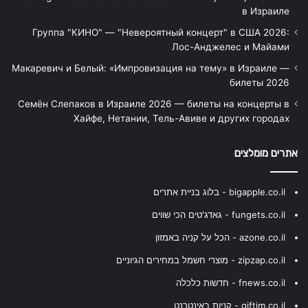
в Израиле
Группа "КИНО" — "Невероятный концерт" в США 2026:
Лос-Анджелес и Майами
Макаревич и Белый: «Импровизация на тему» в Израиле —
билеты 2026
Семён Слепаков в Израиле 2026 — билеты на концерты в
Хайфе, Нетании, Тель-Авиве и других городах
אתרים מומלצים
bigapple.co.il - בלוג בניית אתרים
fungets.co.il - גאדג'טים הכי שווים
azone.co.il - הכל על קניה באמזון
zipzap.co.il - מוצרי חשמל במחירים הגיוניים
fnews.co.il - חדשות כלכלה
giftim.co.il - קניות באינטרנט