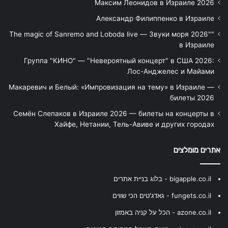
Максим Леонидов в Израиле 2026
Александр Филиппенко в Израиле
"The magic of Sanremo and Loboda live — Звуки моря 2026"
в Израиле
Группа "КИНО" — "Невероятный концерт" в США 2026:
Лос-Анджелес и Майами
Макаревич и Белый: «Импровизация на тему» в Израиле —
билеты 2026
Семён Слепаков в Израиле 2026 — билеты на концерты в
Хайфе, Нетании, Тель-Авиве и других городах
אתרים מומלצים
bigapple.co.il - בלוג בניית אתרים
fungets.co.il - גאדג'טים הכי שווים
azone.co.il - הכל על קניה באמזון