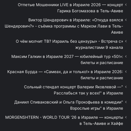
Отпетые Мошенники LIVE в Израиле 2026 — концерт
Гарика Богомазова в Тель-Авиве
Виктор Шендерович в Израиле: «Откуда взялся
Шендерович?» - съёмка программы с Марком Лави в Тель-
Авиве
«О чём молчит ТВ? Израиль без цензуры» - Встреча с
журналистами 9 канала
Максим Галкин в Израиле 2027 — юбилейный тур «50!»:
билеты и расписание
Красная Бурда — «Самеах, да и только!» в Израиле 2026:
билеты и расписание
"Сольный стендап концерт Валерии Яковлевой —
Расслабься так у всех!" в Израиле
"Даниил Спиваковский и Ольга Прокофьева в комедии
Взрослые игры" в Израиле
MORGENSHTERN - WORLD TOUR '26 в Израиле — концерты
в Тель-Авиве и Хайфе