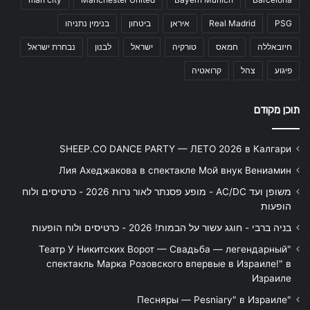
PSG
Real Madrid
איראן
ביטחון
בנימין נתניהו
חיזבאללה
חמאס
טורקיה
ישראל
לבנון
נבחרת ישראל
פיגוע
צהל
קרואטיה
תוכן מקודם
SHEEP.CO DANCE PARTY — ЛЕТО 2026 в Калгари
Лия Ахеджакова в спектакле Мой внук Вениамин
משופן ועד AC/DC - מופע פסנתר לאור נרות 2026 - כרטיסים ולוח
הופעות
בניה ברבי - חוגג עשור על הבמות! 2026 - כרטיסים ולוח הופעות
"Театр У Никитских Ворот — Свадьба — легендарный
спектакль Марка Розовского впервые в Израиле!" в
Израиле
"Песняры — Pesniary" в Израиле