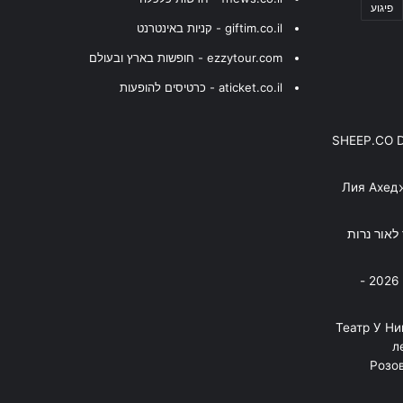
פיגוע
giftim.co.il - קניות באינטרנט
ezzytour.com - חופשות בארץ ובעולם
aticket.co.il - כרטיסים להופעות
SHEEP.CO 
Лия Ахед
פסנתר לאור נרות
בניה ברבי - חוגג עשור על הבמות! 2026 -
"Театр У Н
л
Розов