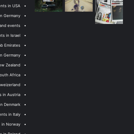
ents in USA
 in Germany
 and events
s in Israel
ab Emirates
 in Germany
New Zealand
outh Africa
hweizerland
 in Austria
 in Denmark
nts in Italy
s in Norway