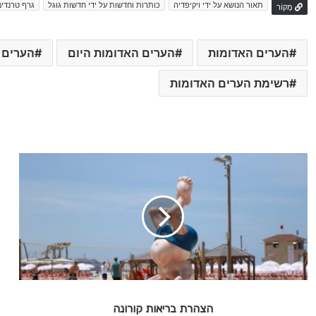
תאור הנושא על ידי ויקיפדיה
כותרות וחדשות על ידי חדשות גוגל
גרף טרנדים
מָקוֹר
הערים האדומות
הערים האדומות היום
הערים 
רשימת הערים האדומות
ה
צ
ה
ר
ת
ב
ר
י
א
ו
הצהרת בריאות קורונה
ת