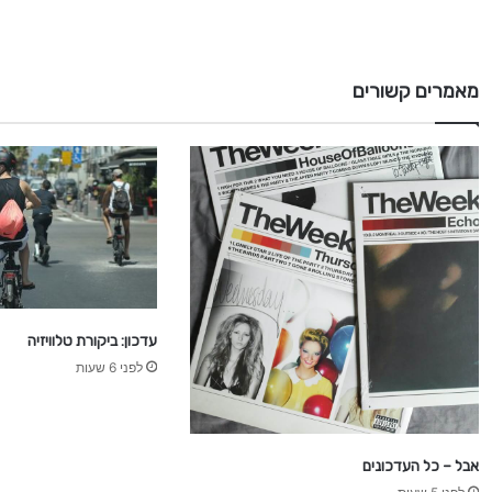
ק
ו
ר
ו
מאמרים קשורים
נ
ה
עדכון: ביקורת טלוויזיה
לפני 6 שעות
אבל – כל העדכונים