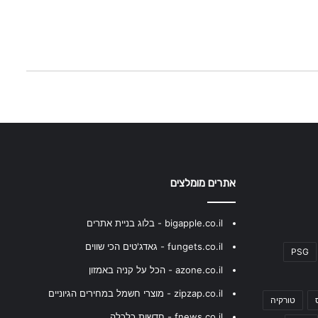
אתרים מומלצים
bigapple.co.il - בלוג בניית אתרים
fungets.co.il - גאדג'טים הכי שווים
PSG
azone.co.il - הכל על קניה באמזון
zipzap.co.il - מוצרי חשמל במחירים הגיוניים
טורקיה
fnews.co.il - חדשות כלכלה