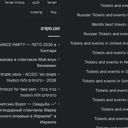
ישראל
לבנון
נבחרת ישראל
Tickets and ev
צהל
קרואטיה
Russian Tickets and events
World’s best tickets
תוכן מקודם
Russian Tickets and event
Tickets and events in United Ar
DANCE PARTY — ЛЕТО 2026 в
Калгари
Tickets and events
жакова в спектакле Мой внук
Tickets and events in 
Вениамин
Tickets and events in S
משופן ועד AC/DC - מופע 
2026 - כרטיסים ולוח הופעות
Tickets and events in Sc
Tickets and events
כרטיסים ולוח הופעות
Tickets and events
икитских Ворот — Свадьба —
Tickets and eve
егендарный спектакль Марка
ского впервые в Израиле!" в
Tickets and event
Израиле