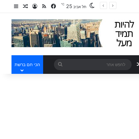
℃
25
Facebook
RSS
אמר אקראי
idebar
התחברות
תל אביב
לחפש
מאמר אקראי
הכי חם ברשת
אחר