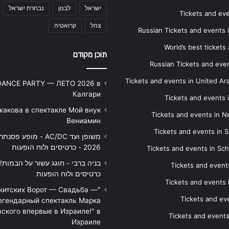
נבחרת ישראל
לבנון
ישראל
Tickets and ev
קרואטיה
צהל
Russian Tickets and events
World’s best tickets
תוכן מקודם
Russian Tickets and event
Tickets and events in United Ar
DANCE PARTY — ЛЕТО 2026 в
Калгари
Tickets and events
жакова в спектакле Мой внук
Tickets and events in 
Вениамин
Tickets and events in S
 - מופע פסנתר לאור נרות
2026 - כרטיסים ולוח הופעות
Tickets and events in Sc
Tickets and events
כרטיסים ולוח הופעות
Tickets and events
икитских Ворот — Свадьба —
Tickets and eve
егендарный спектакль Марка
ского впервые в Израиле!" в
Tickets and event
Израиле