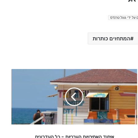
גרף טרנדים על ידי 
המתחזים כותרות
א
י
ח
ו
ד
ה
א
מ
י
ר
איחוד האמירויות הערביות - כל העדכונים
ו