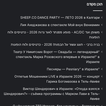
תוכן מקודם
SHEEP.CO DANCE PARTY — ЛЕТО 2026 в Калгари
Лия Ахеджакова в спектакле Мой внук Вениамин
משופן ועד AC/DC - מופע פסנתר לאור נרות 2026 - כרטיסים ולוח
הופעות
בניה ברבי - חוגג עשור על הבמות! 2026 - כרטיסים ולוח הופעות
"Театр У Никитских Ворот — Свадьба — легендарный
спектакль Марка Розовского впервые в Израиле!" в
Израиле
"Песняры — Pesniary" в Израиле
Отпетые Мошенники LIVE в Израиле 2026 — концерт
Гарика Богомазова в Тель-Авиве
Виктор Шендерович в Израиле: «Откуда взялся
Шендерович?» - съёмка программы с Марком Лави в Тель-
Авиве