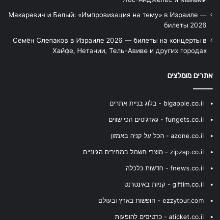
Макаревич и Белый: «Импровизация на тему» в Израиле —
билеты 2026
Семён Слепаков в Израиле 2026 — билеты на концерты в
Хайфе, Нетании, Тель-Авиве и других городах
אתרים מומלצים
bigapple.co.il - בלוג בניית אתרים
fungets.co.il - גאדג'טים הכי שווים
azone.co.il - הכל על קניה באמזון
zipzap.co.il - מוצרי חשמל במחירים הגיוניים
fnews.co.il - חדשות כלכלה
giftim.co.il - קניות באינטרנט
ezzytour.com - חופשות בארץ ובעולם
aticket.co.il - כרטיסים להופעות