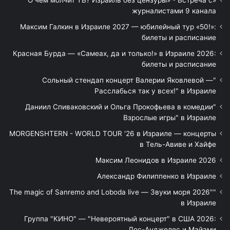
«О чём молчит ТВ? Израиль без цензуры» - Встреча с
журналистами 9 канала
Максим Галкин в Израиле 2027 — юбилейный тур «50!»:
билеты и расписание
Красная Бурда — «Самеах, да и только!» в Израиле 2026:
билеты и расписание
"Сольный стендап концерт Валерии Яковлевой —
Расслабься так у всех!" в Израиле
"Даниил Спиваковский и Ольга Прокофьева в комедии
Взрослые игры" в Израиле
MORGENSHTERN - WORLD TOUR '26 в Израиле — концерты
в Тель-Авиве и Хайфе
Максим Леонидов в Израиле 2026
Александр Филиппенко в Израиле
"The magic of Sanremo and Loboda live — Звуки моря 2026"
в Израиле
Группа "КИНО" — "Невероятный концерт" в США 2026:
Лос-Анджелес и Майами