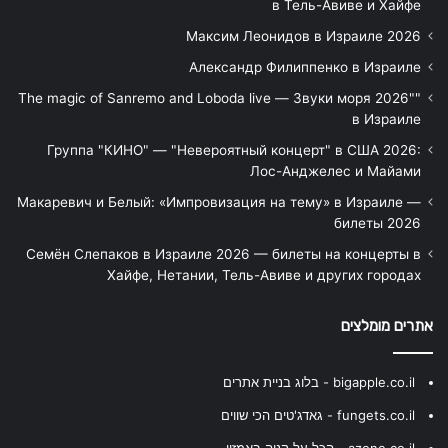
в Тель-Авиве и Хайфе
Максим Леонидов в Израиле 2026
Александр Филиппенко в Израиле
"The magic of Sanremo and Loboda live — Звуки моря 2026"
в Израиле
Группа "КИНО" — "Невероятный концерт" в США 2026:
Лос-Анджелес и Майами
Макаревич и Белый: «Импровизация на тему» в Израиле —
билеты 2026
Семён Слепаков в Израиле 2026 — билеты на концерты в
Хайфе, Нетании, Тель-Авиве и других городах
אתרים מומלצים
bigapple.co.il - בלוג בניית אתרים
fungets.co.il - גאדג'טים הכי שווים
azone.co.il - הכל על קניה באמזון