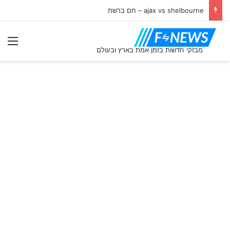
ajax vs shelbourne – חם ברשת
תַפ