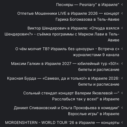
"Песняры — Pesniary" в Израиле
Отпетые Мошенники LIVE в Израиле 2026 — концерт
Гарика Богомазова в Тель-Авиве
Виктор Шендерович в Израиле: «Откуда взялся
Шендерович?» - съёмка программы с Марком Лави в Тель-
Авиве
«О чём молчит ТВ? Израиль без цензуры» - Встреча с
журналистами 9 канала
Максим Галкин в Израиле 2027 — юбилейный тур «50!»:
билеты и расписание
Красная Бурда — «Самеах, да и только!» в Израиле 2026:
билеты и расписание
"Сольный стендап концерт Валерии Яковлевой —
Расслабься так у всех!" в Израиле
"Даниил Спиваковский и Ольга Прокофьева в комедии
Взрослые игры" в Израиле
MORGENSHTERN - WORLD TOUR '26 в Израиле — концерты