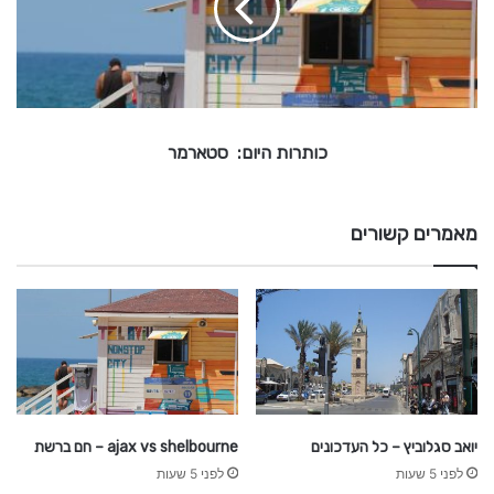
ו
ת
ה
י
ו
ם
כותרות היום: סטארמר
:
ס
ט
מאמרים קשורים
א
ר
מ
ר
יואב סגלוביץ – כל העדכונים
ajax vs shelbourne – חם ברשת
לפני 5 שעות
לפני 5 שעות