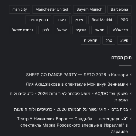
man city
Manchester United
Bayern Munich
Barcelona
PSG
Real Madrid
איראן
ביטחון
בנימין נתניהו
חיזבאללה
חמאס
טורקיה
ישראל
לבנון
נבחרת ישראל
פיגוע
צהל
קרואטיה
תוכן מקודם
SHEEP.CO DANCE PARTY — ЛЕТО 2026 в Калгари
Лия Ахеджакова в спектакле Мой внук Вениамин
משופן ועד AC/DC - מופע פסנתר לאור נרות 2026 - כרטיסים ולוח
הופעות
בניה ברבי - חוגג עשור על הבמות! 2026 - כרטיסים ולוח הופעות
"Театр У Никитских Ворот — Свадьба — легендарный
спектакль Марка Розовского впервые в Израиле!" в
Израиле