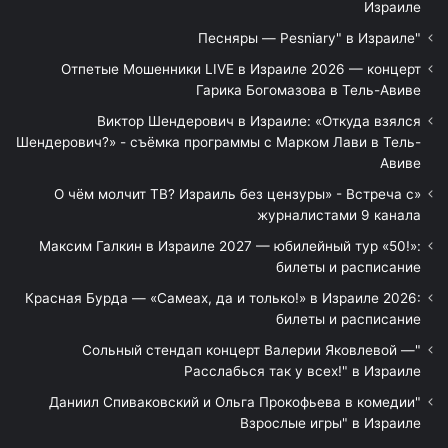
Израиле
"Песняры — Pesniary" в Израиле
Отпетые Мошенники LIVE в Израиле 2026 — концерт
Гарика Богомазова в Тель-Авиве
Виктор Шендерович в Израиле: «Откуда взялся
Шендерович?» - съёмка программы с Марком Лави в Тель-
Авиве
«О чём молчит ТВ? Израиль без цензуры» - Встреча с
журналистами 9 канала
Максим Галкин в Израиле 2027 — юбилейный тур «50!»:
билеты и расписание
Красная Бурда — «Самеах, да и только!» в Израиле 2026:
билеты и расписание
"Сольный стендап концерт Валерии Яковлевой —
Расслабься так у всех!" в Израиле
"Даниил Спиваковский и Ольга Прокофьева в комедии
Взрослые игры" в Израиле