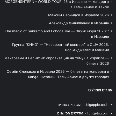
MORGENSHTERN - WORLD TOUR '26 в Израиле — концерты
в Тель-Авиве и Хайфе
Максим Леонидов в Израиле 2026
Александр Филиппенко в Израиле
"The magic of Sanremo and Loboda live — Звуки моря 2026"
в Израиле
Группа "КИНО" — "Невероятный концерт" в США 2026:
Лос-Анджелес и Майами
Макаревич и Белый: «Импровизация на тему» в Израиле —
билеты 2026
Семён Слепаков в Израиле 2026 — билеты на концерты в
Хайфе, Нетании, Тель-Авиве и других городах
אתרים מומלצים
bigapple.co.il - בלוג בניית אתרים
fungets.co.il - גאדג'טים הכי שווים