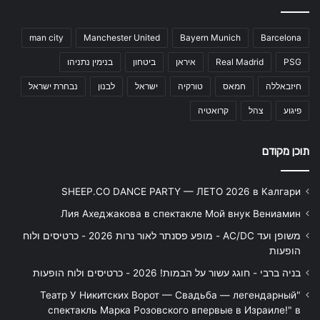
man city
Manchester United
Bayern Munich
Barcelona
PSG
Real Madrid
איראן
ביטחון
בנימין נתניהו
חיזבאללה
חמאס
טורקיה
ישראל
לבנון
נבחרת ישראל
פיגוע
צהל
קרואטיה
תוכן מקודם
SHEEP.CO DANCE PARTY — ЛЕТО 2026 в Калгари
Лия Ахеджакова в спектакле Мой внук Вениамин
משופן ועד AC/DC - מופע פסנתר לאור נרות 2026 - כרטיסים ולוח
הופעות
בניה ברבי - חוגג עשור על הבמות! 2026 - כרטיסים ולוח הופעות
"Театр У Никитских Ворот — Свадьба — легендарный
спектакль Марка Розовского впервые в Израиле!" в