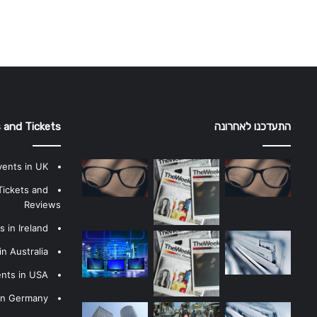
התעדכנו לאחרונה
 and Tickets
vents in UK
Tickets and
Reviews
 in Ireland
n Australia
ents in USA
 in Germany