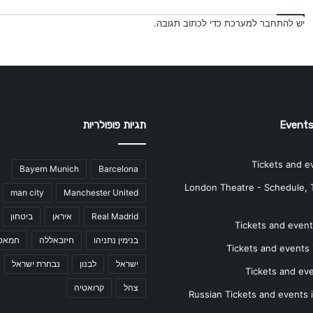
יש
להתחבר למערכת
כדי לכתוב תגובה.
Events
תגיות פופולריות
Tickets and e
Bayern Munich
Barcelona
London Theatre - Schedule, 
man city
Manchester United
Real Madrid
איראן
ביטחון
Tickets and events
בנימין נתניהו
חיזבאללה
חמאס
Tickets and events i
ישראל
לבנון
נבחרת ישראל
Tickets and ev
צהל
קרואטיה
Russian Tickets and events