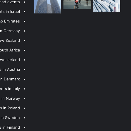
 and events
s in Israel
ab Emirates
 in Germany
New Zealand
outh Africa
hweizerland
 in Austria
 in Denmark
nts in Italy
s in Norway
s in Poland
s in Sweden
 in Finland