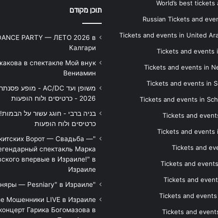
World’s best tickets
תוכן מקודם
Russian Tickets and event
Tickets and events in United Ar
DANCE PARTY — ЛЕТО 2026 в
Калгари
Tickets and events
жакова в спектакле Мой внук
Tickets and events in 
Вениамин
Tickets and events in S
משופן ועד AC/DC - מופע 
2026 - כרטיסים ולוח הופעות
Tickets and events in Sc
Tickets and events
כרטיסים ולוח הופעות
Tickets and events
икитских Ворот — Свадьба —
Tickets and eve
егендарный спектакль Марка
ского впервые в Израиле!" в
Tickets and event
Израиле
Tickets and event
"Песняры — Pesniary" в Израиле
Tickets and event
е Мошенники LIVE в Израиле
концерт Гарика Богомазова в
Tickets and events