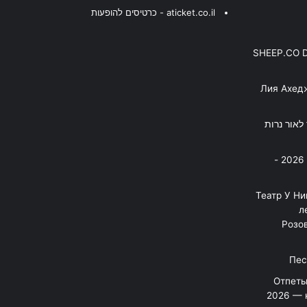
aticket.co.il - כרטיסים להופעות
SHEEP.CO 
Лия Ахед
פסנתר לאור נרות
בניה ברבי - חוגג עשור על הבמות! 2026 -
"Театр У Н
л
Розов
Отпеты
2026 — 