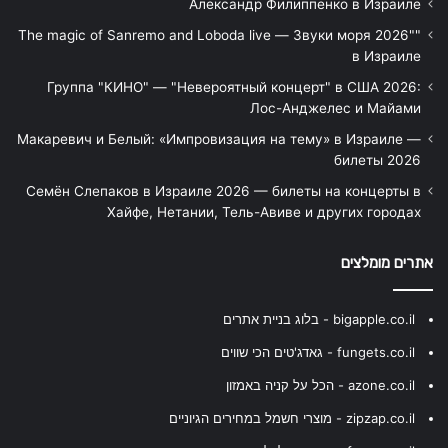
Александр Филиппенко в Израиле
"The magic of Sanremo and Loboda live — Звуки моря 2026"
в Израиле
Группа "КИНО" — "Невероятный концерт" в США 2026:
Лос-Анджелес и Майами
Макаревич и Белый: «Импровизация на тему» в Израиле —
билеты 2026
Семён Слепаков в Израиле 2026 — билеты на концерты в
Хайфе, Нетании, Тель-Авиве и других городах
אתרים מומלצים
bigapple.co.il - בלוג בניית אתרים
fungets.co.il - גאדג'טים הכי שווים
azone.co.il - הכל על קניה באמזון
zipzap.co.il - מוצרי חשמל במחירים הגיוניים