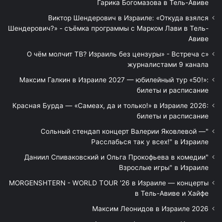
Гарика Богомазова в Тель-Авиве
Виктор Шендерович в Израиле: «Откуда взялся
Шендерович?» - съёмка программы с Марком Лави в Тель-
Авиве
«О чём молчит ТВ? Израиль без цензуры» - Встреча с
журналистами 9 канала
Максим Галкин в Израиле 2027 — юбилейный тур «50!»:
билеты и расписание
Красная Бурда — «Самеах, да и только!» в Израиле 2026:
билеты и расписание
"Сольный стендап концерт Валерии Яковлевой —
Расслабься так у всех!" в Израиле
"Даниил Спиваковский и Ольга Прокофьева в комедии
Взрослые игры" в Израиле
MORGENSHTERN - WORLD TOUR '26 в Израиле — концерты
в Тель-Авиве и Хайфе
Максим Леонидов в Израиле 2026