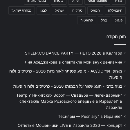
PSG
Real Madrid
איראן
ביטחון
בנימין נתניהו
חיזבאללה
חמאס
טורקיה
ישראל
לבנון
נבחרת ישראל
פיגוע
צהל
קרואטיה
תוכן מקודם
SHEEP.CO DANCE PARTY — ЛЕТО 2026 в Калгари
Лия Ахеджакова в спектакле Мой внук Вениамин
משופן ועד AC/DC - מופע פסנתר לאור נרות 2026 - כרטיסים ולוח
הופעות
בניה ברבי - חוגג עשור על הבמות! 2026 - כרטיסים ולוח הופעות
"Театр У Никитских Ворот — Свадьба — легендарный
спектакль Марка Розовского впервые в Израиле!" в
Израиле
"Песняры — Pesniary" в Израиле
Отпетые Мошенники LIVE в Израиле 2026 — концерт