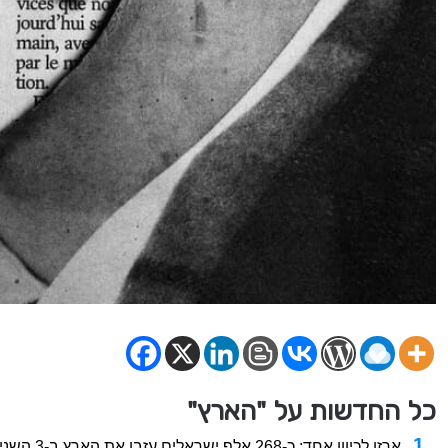
כל החדשות על "הארץ"
ארזו לכיוון אחד: כ-268 אלף ישראלים עזבו את הארץ ב-3 השנים האחרונות