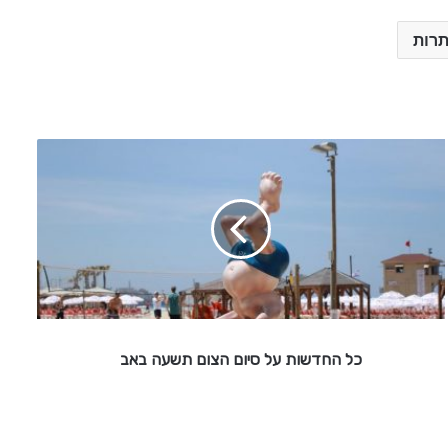
תרות
כ
ל
ה
ח
ד
ש
ו
ת
ע
ל
כל החדשות על סיום הצום תשעה באב
ס
י
ו
ם
ה