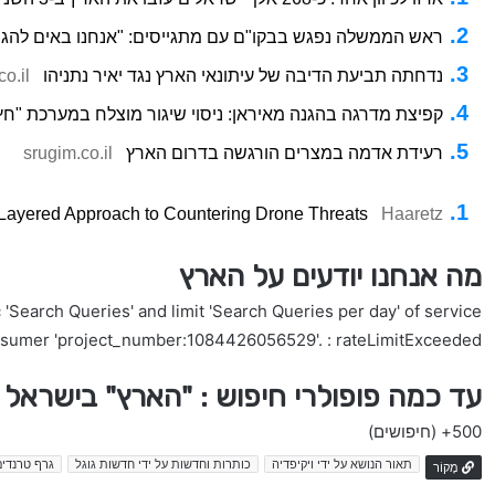
ראש הממשלה נפגש בבקו"ם עם מתגייסים: "אנחנו באים להגן
נדחתה תביעת הדיבה של עיתונאי הארץ נגד יאיר נתניהו
o.il
קפיצת מדרגה בהגנה מאיראן: ניסוי שיגור מוצלח במערכת "ח
רעידת אדמה במצרים הורגשה בדרום הארץ
srugim.co.il
-Layered Approach to Countering Drone Threats
Haaretz
מה אנחנו יודעים על הארץ
'Search Queries' and limit 'Search Queries per day' of service
nsumer 'project_number:1084426056529'. : rateLimitExceeded
עד כמה פופולרי חיפוש : "הארץ" בישראל
500+
(חיפושים)
תאור הנושא על ידי ויקיפדיה
כותרות וחדשות על ידי חדשות גוגל
גרף טרנדים
מָקוֹר