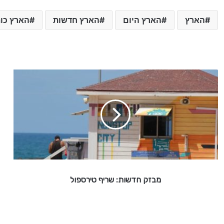
הארץ
הארץ היום
הארץ חדשות
הארץ כו
מ
ב
ז
ק
ח
ד
ש
ו
ת
:
מבזק חדשות: שריף טירספול
ש
ר
י
ף
ט