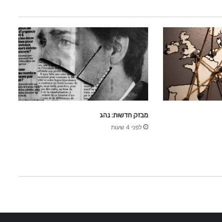
צ
ו
ם
ת
ש
ע
ה
ב
א
ב
מבזק חדשות: נהג
לפני 4 שעות