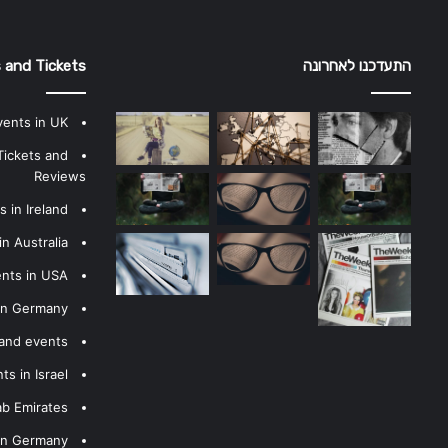
התעדכנו לאחרונה
 and Tickets
vents in UK
Tickets and
Reviews
 in Ireland
n Australia
ents in USA
 in Germany
 and events
s in Israel
ab Emirates
 in Germany