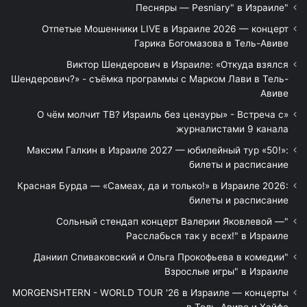
"Песняры — Pesniary" в Израиле
Отпетые Мошенники LIVE в Израиле 2026 — концерт
Гарика Богомазова в Тель-Авиве
Виктор Шендерович в Израиле: «Откуда взялся
Шендерович?» - съёмка программы с Марком Лави в Тель-
Авиве
«О чём молчит ТВ? Израиль без цензуры» - Встреча с
журналистами 9 канала
Максим Галкин в Израиле 2027 — юбилейный тур «50!»:
билеты и расписание
Красная Бурда — «Самеах, да и только!» в Израиле 2026:
билеты и расписание
"Сольный стендап концерт Валерии Яковлевой —
Расслабься так у всех!" в Израиле
"Даниил Спиваковский и Ольга Прокофьева в комедии
Взрослые игры" в Израиле
MORGENSHTERN - WORLD TOUR '26 в Израиле — концерты
в Тель-Авиве и Хайфе