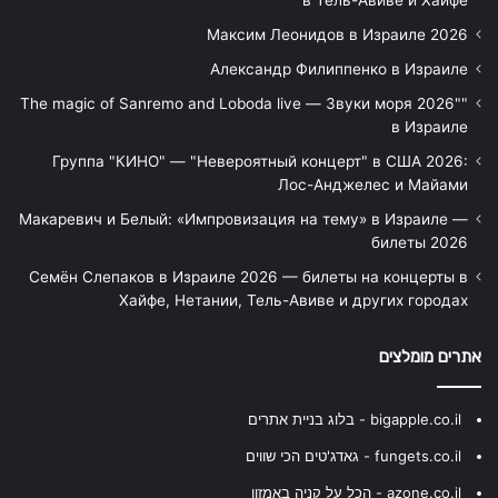
Максим Леонидов в Израиле 2026
Александр Филиппенко в Израиле
"The magic of Sanremo and Loboda live — Звуки моря 2026"
в Израиле
Группа "КИНО" — "Невероятный концерт" в США 2026:
Лос-Анджелес и Майами
Макаревич и Белый: «Импровизация на тему» в Израиле —
билеты 2026
Семён Слепаков в Израиле 2026 — билеты на концерты в
Хайфе, Нетании, Тель-Авиве и других городах
אתרים מומלצים
bigapple.co.il - בלוג בניית אתרים
fungets.co.il - גאדג'טים הכי שווים
azone.co.il - הכל על קניה באמזון