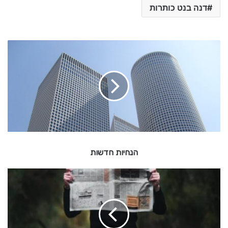
דנה בנט כותרות
ה
נ
ח
י
ו
ת
ח
ד
ש
ו
הנחיות חדשות
ת
ש
נ
ו
ת
ה
ש