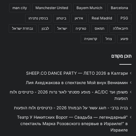
man city
Manchester United
Bayern Munich
Barcelona
PSG
Real Madrid
איראן
ביטחון
בנימין נתניהו
חיזבאללה
חמאס
טורקיה
ישראל
לבנון
נבחרת ישראל
פיגוע
צהל
קרואטיה
תוכן מקודם
SHEEP.CO DANCE PARTY — ЛЕТО 2026 в Калгари
Лия Ахеджакова в спектакле Мой внук Вениамин
משופן ועד AC/DC - מופע פסנתר לאור נרות 2026 - כרטיסים ולוח
הופעות
בניה ברבי - חוגג עשור על הבמות! 2026 - כרטיסים ולוח הופעות
"Театр У Никитских Ворот — Свадьба — легендарный
спектакль Марка Розовского впервые в Израиле!" в
Израиле