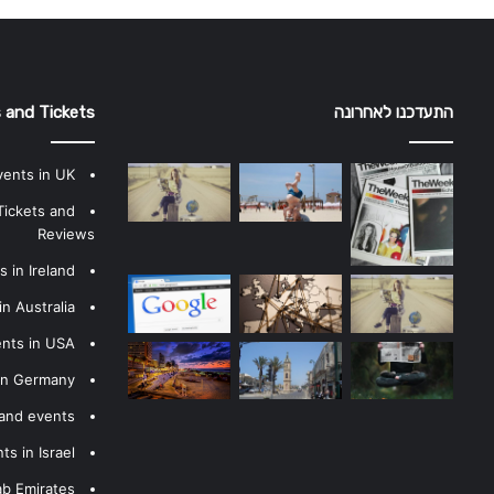
התעדכנו לאחרונה
 and Tickets
vents in UK
Tickets and
Reviews
 in Ireland
n Australia
ents in USA
 in Germany
 and events
s in Israel
ab Emirates