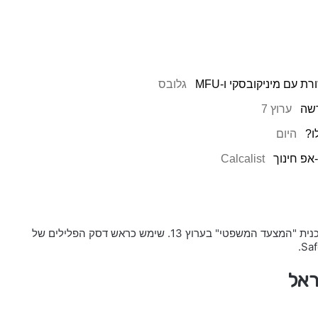
 עם מיניקובסקי ו-MFU
גלובס
ערוץ 7
ו?
היום
אפ חינוך
Calcalist
(נולד ב-16 ביולי 1986) הוא עיתונאי ישראלי, מגיש את התוכנית "המצעד המשפטי" בערוץ 13. שימש כראש דסק הפלילים של
ראל