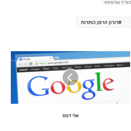
 על ידי גוגל טרנדס
דורון הרמן כותרות
א
ל
י
ד
פ
ס
אלי דפס