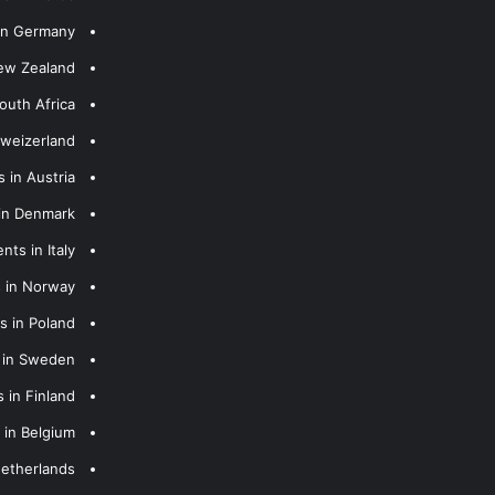
 in Germany
New Zealand
outh Africa
hweizerland
 in Austria
 in Denmark
nts in Italy
s in Norway
s in Poland
s in Sweden
 in Finland
 in Belgium
Netherlands