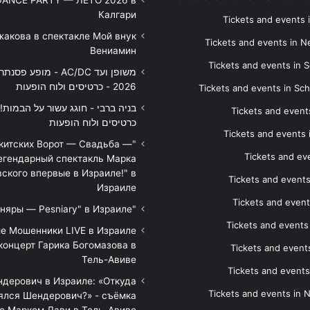
DANCE PARTY — ЛЕТО 2026 в
Калгари
Tickets and events
жакова в спектакле Мой внук
Tickets and events in 
Вениамин
Tickets and events in S
משופן ועד AC/DC - מופע 
2026 - כרטיסים ולוח הופעות
Tickets and events in Sc
Tickets and events
כרטיסים ולוח הופעות
Tickets and events
икитских Ворот — Свадьба —
Tickets and eve
егендарный спектакль Марка
ского впервые в Израиле!" в
Tickets and event
Израиле
Tickets and event
"Песняры — Pesniary" в Израиле
Tickets and event
е Мошенники LIVE в Израиле
концерт Гарика Богомазова в
Tickets and events
Тель-Авиве
Tickets and events
дерович в Израиле: «Откуда
Tickets and events in 
ялся Шендерович?» - съёмка