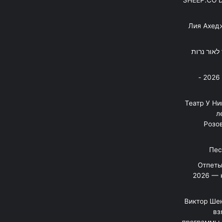
SHEEP.CO 
Лия Ахед
פסנתר לאור נרות
בניה ברבי - חוגג עשור על הבמות! 2026 -
"Театр У Н
л
Розов
Отпеты
2026 — 
Виктор Шен
вз