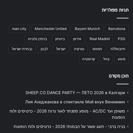
תגיות פופולריות
man city
Manchester United
Bayern Munich
Barcelona
PSG
Real Madrid
איראן
ביטחון
בנימין נתניהו
חיזבאללה
חמאס
טורקיה
ישראל
לבנון
נבחרת ישראל
פיגוע
צהל
קרואטיה
תוכן מקודם
SHEEP.CO DANCE PARTY — ЛЕТО 2026 в Калгари
Лия Ахеджакова в спектакле Мой внук Вениамин
משופן ועד AC/DC - מופע פסנתר לאור נרות 2026 - כרטיסים ולוח
הופעות
בניה ברבי - חוגג עשור על הבמות! 2026 - כרטיסים ולוח הופעות