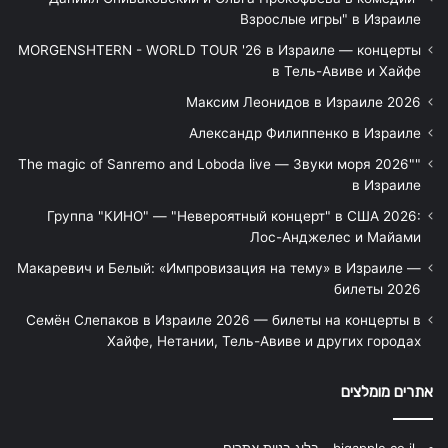
Взрослые игры" в Израиле
MORGENSHTERN - WORLD TOUR '26 в Израиле — концерты
в Тель-Авиве и Хайфе
Максим Леонидов в Израиле 2026
Александр Филиппенко в Израиле
"The magic of Sanremo and Loboda live — Звуки моря 2026"
в Израиле
Группа "КИНО" — "Невероятный концерт" в США 2026:
Лос-Анджелес и Майами
Макаревич и Белый: «Импровизация на тему» в Израиле —
билеты 2026
Семён Слепаков в Израиле 2026 — билеты на концерты в
Хайфе, Нетании, Тель-Авиве и других городах
אתרים מומלצים
bigapple.co.il - בלוג בניית אתרים