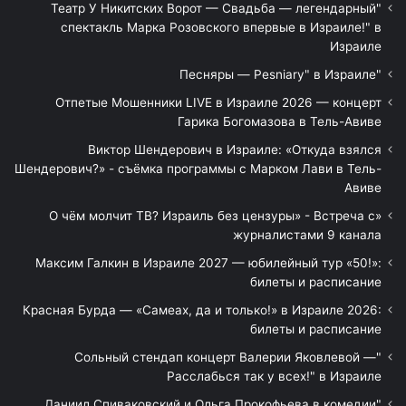
"Театр У Никитских Ворот — Свадьба — легендарный
спектакль Марка Розовского впервые в Израиле!" в
Израиле
"Песняры — Pesniary" в Израиле
Отпетые Мошенники LIVE в Израиле 2026 — концерт
Гарика Богомазова в Тель-Авиве
Виктор Шендерович в Израиле: «Откуда взялся
Шендерович?» - съёмка программы с Марком Лави в Тель-
Авиве
«О чём молчит ТВ? Израиль без цензуры» - Встреча с
журналистами 9 канала
Максим Галкин в Израиле 2027 — юбилейный тур «50!»:
билеты и расписание
Красная Бурда — «Самеах, да и только!» в Израиле 2026:
билеты и расписание
"Сольный стендап концерт Валерии Яковлевой —
Расслабься так у всех!" в Израиле
"Даниил Спиваковский и Ольга Прокофьева в комедии