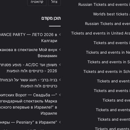
צהל
קרואטיה
Russian Tickets and events
World’s best tickets
תוכן מקודם
Russian Tickets and event
Tickets and events in United Ar
DANCE PARTY — ЛЕТО 2026 в
Калгари
Tickets and events
жакова в спектакле Мой внук
Tickets and events in 
Вениамин
Tickets and events in S
משופן ועד AC/DC - מופע 
2026 - כרטיסים ולוח הופעות
Tickets and events in Sc
Tickets and events
כרטיסים ולוח הופעות
Tickets and events
икитских Ворот — Свадьба —
Tickets and eve
егендарный спектакль Марка
ского впервые в Израиле!" в
Tickets and event
Израиле
Tickets and event
"Песняры — Pesniary" в Израиле
Tickets and event