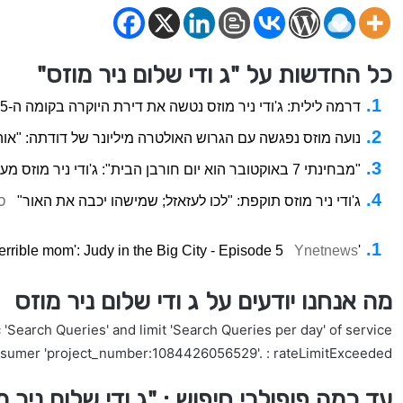
כל החדשות על "ג ודי שלום ניר מוזס"
דרמה לילית: ג'ודי ניר מוזס נטשה את דירת היוקרה בקומה ה-65
נועה מוזס נפגשה עם הגרוש האולטרה מיליונר של דודתה: "או
"מבחינתי 7 באוקטובר הוא יום חורבן הבית": ג'ודי ניר מוזס מעוררת סערה
ג'ודי ניר מוזס תוקפת: "לכו לעזאזל; שמישהו יכבה את האור"
ס
Ynetnews
'He's probably going to think I'm a terrible mom': Judy in the Big City - Episode 5
מה אנחנו יודעים על ג ודי שלום ניר מוזס
'Search Queries' and limit 'Search Queries per day' of service
nsumer 'project_number:1084426056529'. : rateLimitExceeded
עד כמה פופולרי חיפוש : "ג ודי שלום ניר 