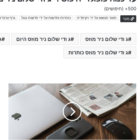
500+
(חיפושים)
תאור הנושא על ידי ויקיפדיה
כותרות וחדשות על ידי חדשות גוגל
גרף טרנדים
מָקוֹר
ג ודי שלום ניר מוזס
ג ודי שלום ניר מוזס היום
ג
ג ודי שלום ניר מוזס כותרות
ע
ד
כ
ו
ן
:
o
b
s