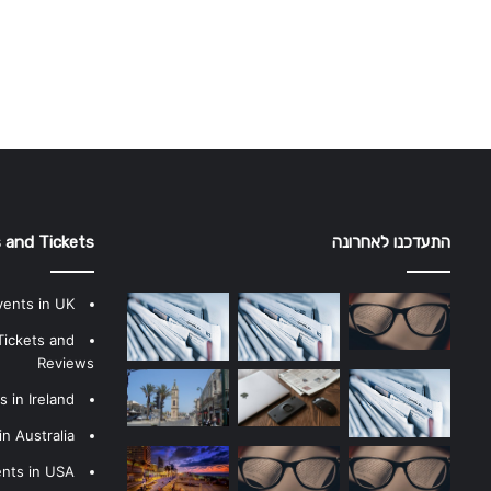
התעדכנו לאחרונה
 and Tickets
vents in UK
Tickets and
Reviews
 in Ireland
n Australia
ents in USA