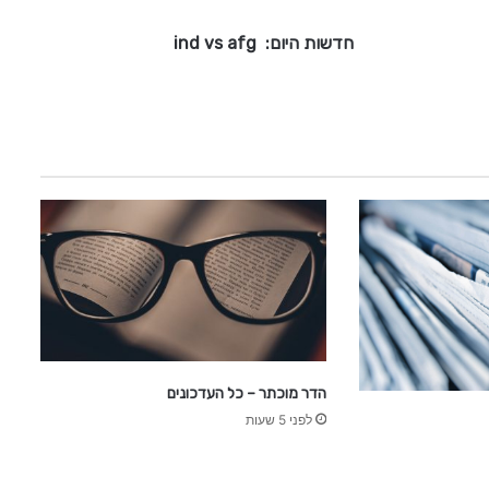
:
חדשות היום: ind vs afg
i
n
d
v
s
a
f
g
הדר מוכתר – כל העדכונים
לפני 5 שעות