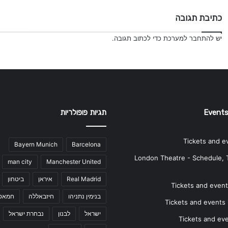
כתיבת תגובה
יש
להתחבר למערכת
כדי לכתוב תגובה.
Events
תגיות פופולריות
Tickets and e
Bayern Munich
Barcelona
London Theatre - Schedule, 
man city
Manchester United
Real Madrid
איראן
ביטחון
Tickets and events
בנימין נתניהו
חיזבאללה
חמאס
Tickets and events i
ישראל
לבנון
נבחרת ישראל
Tickets and ev