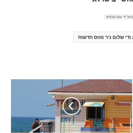
 על ידי גוגל טרנדס
 ודי שלום ניר מוזס חדשות
ח
ד
ש
ו
ת
ה
י
ו
ם