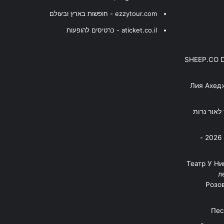
ezzytour.com - חופשות בארץ ובעולם
aticket.co.il - כרטיסים להופעות
SHEEP.CO 
Лия Ахед
פסנתר לאור נרות
בניה ברבי - חוגג עשור על הבמות! 2026 -
"Театр У Н
л
Розов