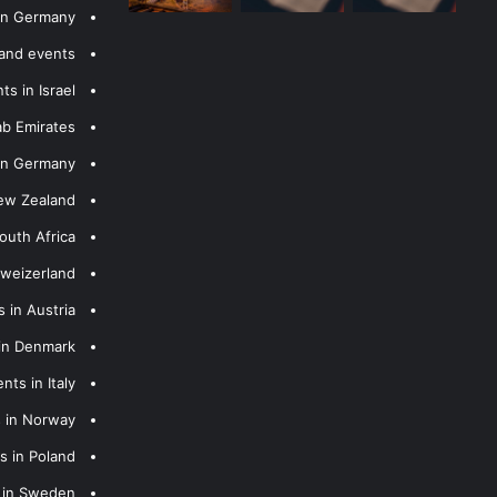
 in Germany
 and events
s in Israel
ab Emirates
 in Germany
New Zealand
outh Africa
hweizerland
 in Austria
 in Denmark
nts in Italy
s in Norway
s in Poland
s in Sweden