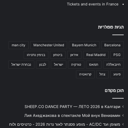
Tickets and events in France
תגיות פופולריות
man city
Manchester United
Bayern Munich
Barcelona
PSG
Real Madrid
איראן
ביטחון
בנימין נתניהו
חיזבאללה
חמאס
טורקיה
ישראל
לבנון
נבחרת ישראל
פיגוע
צהל
קרואטיה
תוכן מקודם
SHEEP.CO DANCE PARTY — ЛЕТО 2026 в Калгари
Лия Ахеджакова в спектакле Мой внук Вениамин
משופן ועד AC/DC - מופע פסנתר לאור נרות 2026 - כרטיסים ולוח