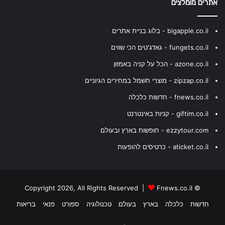
אתרים מומלצים
bigapple.co.il - בלוג בניית אתרים
fungets.co.il - גאדג'טים הכי שווים
azone.co.il - הכל על קניה באמזון
zipzap.co.il - מוצרי חשמל במחירים הגיוניים
fnews.co.il - חדשות כלכלה
giftim.co.il - קניות באינטרנט
ezzytour.com - חופשות בארץ ובעולם
aticket.co.il - כרטיסים להופעות
Fnews.co.il
© Copyright 2026, All Rights Reserved |
חדשות
כלכלה
בארץ
בעולם
טכנולוגיה
ספורט
פנאי
בריאות