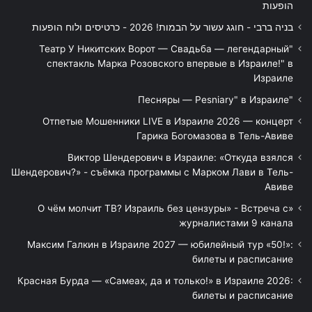
הופעות
בניה ברבי - חוגג עשור על הבמות! 2026 - כרטיסים ולוח הופעות
"Театр У Никитских Ворот — Свадьба — легендарный
спектакль Марка Розовского впервые в Израиле!" в
Израиле
"Песняры — Pesniary" в Израиле
Отпетые Мошенники LIVE в Израиле 2026 — концерт
Гарика Богомазова в Тель-Авиве
Виктор Шендерович в Израиле: «Откуда взялся
Шендерович?» - съёмка программы с Марком Лави в Тель-
Авиве
«О чём молчит ТВ? Израиль без цензуры» - Встреча с
журналистами 9 канала
Максим Галкин в Израиле 2027 — юбилейный тур «50!»:
билеты и расписание
Красная Бурда — «Самеах, да и только!» в Израиле 2026:
билеты и расписание