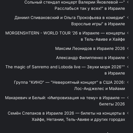
"Сольный стендап концерт Валерии Яковлевой —
Расслабься так у всех!" в Израиле
"Даниил Спиваковский и Ольга Прокофьева в комедии
Взрослые игры" в Израиле
MORGENSHTERN - WORLD TOUR '26 в Израиле — концерты
в Тель-Авиве и Хайфе
Максим Леонидов в Израиле 2026
Александр Филиппенко в Израиле
"The magic of Sanremo and Loboda live — Звуки моря 2026"
в Израиле
Группа "КИНО" — "Невероятный концерт" в США 2026:
Лос-Анджелес и Майами
Макаревич и Белый: «Импровизация на тему» в Израиле —
билеты 2026
Семён Слепаков в Израиле 2026 — билеты на концерты в
Хайфе, Нетании, Тель-Авиве и других городах