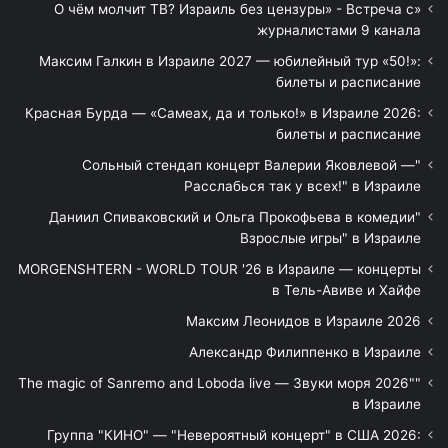
«О чём молчит ТВ? Израиль без цензуры» - Встреча с
журналистами 9 канала
Максим Галкин в Израиле 2027 — юбилейный тур «50!»:
билеты и расписание
Красная Бурда — «Самеах, да и только!» в Израиле 2026:
билеты и расписание
"Сольный стендап концерт Валерии Яковлевой —
Расслабься так у всех!" в Израиле
"Даниил Спиваковский и Ольга Прокофьева в комедии
Взрослые игры" в Израиле
MORGENSHTERN - WORLD TOUR '26 в Израиле — концерты
в Тель-Авиве и Хайфе
Максим Леонидов в Израиле 2026
Александр Филиппенко в Израиле
"The magic of Sanremo and Loboda live — Звуки моря 2026"
в Израиле
Группа "КИНО" — "Невероятный концерт" в США 2026: