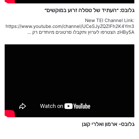
גלובס: ״העתיד של טסלה זרוע במוקשים״
New TEI Channel Link:
https://www.youtube.com/channel/UCeSJyZQZlFh2K4Ym3
zHBy5A הצטרפו לערוץ ותקבלו סרטונים מיוחדים רק ...
גלובס- ארמון ואלרי קוגן