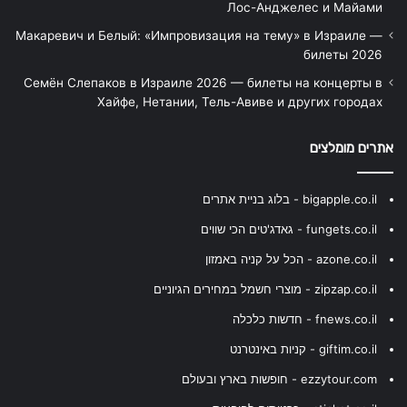
Лос-Анджелес и Майами
Макаревич и Белый: «Импровизация на тему» в Израиле —
билеты 2026
Семён Слепаков в Израиле 2026 — билеты на концерты в
Хайфе, Нетании, Тель-Авиве и других городах
אתרים מומלצים
bigapple.co.il - בלוג בניית אתרים
fungets.co.il - גאדג'טים הכי שווים
azone.co.il - הכל על קניה באמזון
zipzap.co.il - מוצרי חשמל במחירים הגיוניים
fnews.co.il - חדשות כלכלה
giftim.co.il - קניות באינטרנט
ezzytour.com - חופשות בארץ ובעולם