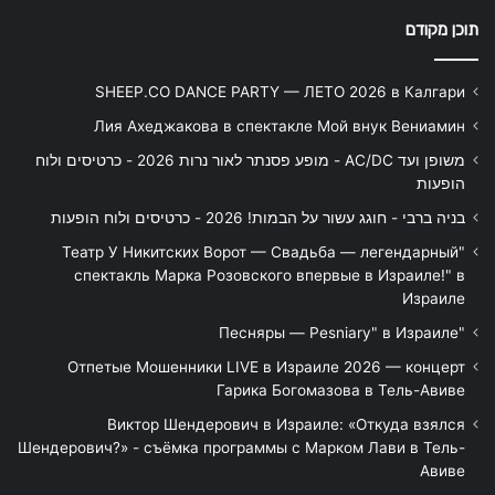
תוכן מקודם
SHEEP.CO DANCE PARTY — ЛЕТО 2026 в Калгари
Лия Ахеджакова в спектакле Мой внук Вениамин
משופן ועד AC/DC - מופע פסנתר לאור נרות 2026 - כרטיסים ולוח
הופעות
בניה ברבי - חוגג עשור על הבמות! 2026 - כרטיסים ולוח הופעות
"Театр У Никитских Ворот — Свадьба — легендарный
спектакль Марка Розовского впервые в Израиле!" в
Израиле
"Песняры — Pesniary" в Израиле
Отпетые Мошенники LIVE в Израиле 2026 — концерт
Гарика Богомазова в Тель-Авиве
Виктор Шендерович в Израиле: «Откуда взялся
Шендерович?» - съёмка программы с Марком Лави в Тель-
Авиве