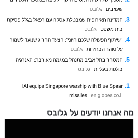
שעוזבים
גלובס
המדינה האירופית שמבטלת עסקה עם רפאל בגלל פסיקת
בית משפט
גלובס
"שיתוף הפעולה שלכם חיוני": הצעד החריג שנועד לשמור
על טוהר הבחירות
גלובס
המסחר בתל אביב מתנהל במגמה מעורבת; האנרגיה
בולטת בעליות
גלובס
IAI equips Singapore warship with Blue Spear
missiles
en.globes.co.il
מה אנחנו יודעים על גלובס