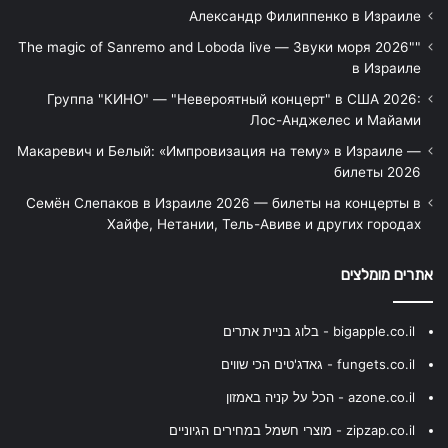
Александр Филиппенко в Израиле
"The magic of Sanremo and Loboda live — Звуки моря 2026"
в Израиле
Группа "КИНО" — "Невероятный концерт" в США 2026:
Лос-Анджелес и Майами
Макаревич и Белый: «Импровизация на тему» в Израиле —
билеты 2026
Семён Слепаков в Израиле 2026 — билеты на концерты в
Хайфе, Нетании, Тель-Авиве и других городах
אתרים מומלצים
bigapple.co.il - בלוג בניית אתרים
fungets.co.il - גאדג'טים הכי שווים
azone.co.il - הכל על קניה באמזון
zipzap.co.il - מוצרי חשמל במחירים הגיוניים