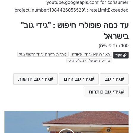
'youtube.googleapis.com' for consumer
'project_number:1084426056529'. : rateLimitExceeded
עד כמה פופולרי חיפוש : "גידי גוב"
בישראל
100+
(חיפושים)
תאור הנושא על ידי ויקיפדיה
כותרות וחדשות על ידי חדשות גוגל
מָקוֹר
גרף טרנדים על ידי גוגל טרנדס
גידי גוב
גידי גוב היום
גידי גוב חדשות
גידי גוב כותרות
ה
פ
נ
ט