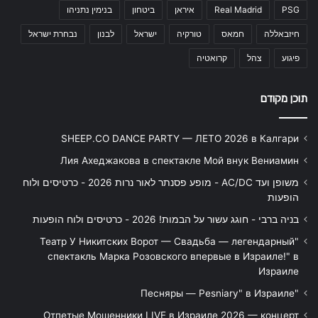
PSG
Real Madrid
איראן
ביטחון
בנימין נתניהו
חיזבאללה
חמאס
טורקיה
ישראל
לבנון
נבחרת ישראל
פיגוע
צהל
קרואטיה
תוכן מקודם
SHEEP.CO DANCE PARTY — ЛЕТО 2026 в Калгари
Лия Ахеджакова в спектакле Мой внук Вениамин
משופן ועד AC/DC - מופע פסנתר לאור נרות 2026 - כרטיסים ולוח
הופעות
בניה ברבי - חוגג עשור על הבמות! 2026 - כרטיסים ולוח הופעות
"Театр У Никитских Ворот — Свадьба — легендарный
спектакль Марка Розовского впервые в Израиле!" в
Израиле
"Песняры — Pesniary" в Израиле
Отпетые Мошенники LIVE в Израиле 2026 — концерт