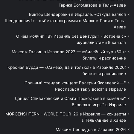
Гарика Богомазова в Тель-Авиве
Виктор Шендерович в Израиле: «Откуда взялся
Шендерович?» - съёмка программы с Марком Лави в Тель-
Авиве
«О чём молчит ТВ? Израиль без цензуры» - Встреча с
журналистами 9 канала
Максим Галкин в Израиле 2027 — юбилейный тур «50!»:
билеты и расписание
Красная Бурда — «Самеах, да и только!» в Израиле 2026:
билеты и расписание
"Сольный стендап концерт Валерии Яковлевой —
Расслабься так у всех!" в Израиле
"Даниил Спиваковский и Ольга Прокофьева в комедии
Взрослые игры" в Израиле
MORGENSHTERN - WORLD TOUR '26 в Израиле — концерты
в Тель-Авиве и Хайфе
Максим Леонидов в Израиле 2026