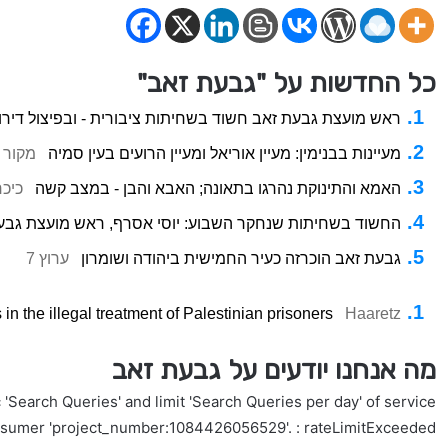
כל החדשות על "גבעת זאב"
ראש מועצת גבעת זאב חשוד בשחיתות ציבורית - ובפיצול דירו
מעיינות בבנימין: מעיין אוריאל ומעיין הרועים בעין סמיה
מקור 
האמא והתינוקת נהרגו בתאונה; האבא והבן - במצב קשה
כיכ
החשוד בשחיתות שנחקר השבוע: יוסי אסרף, ראש מועצת גבע
גבעת זאב הוכרזה כעיר החמישית ביהודה ושומרון
ערוץ 7
n the illegal treatment of Palestinian prisoners
Haaretz
מה אנחנו יודעים על גבעת זאב
'Search Queries' and limit 'Search Queries per day' of service
nsumer 'project_number:1084426056529'. : rateLimitExceeded