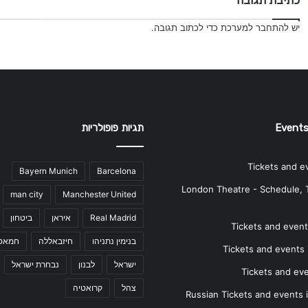
כתיבת תגובה
יש
להתחבר למערכת
כדי לכתוב תגובה.
Events
תגיות פופולריות
Tickets and e
Bayern Munich
Barcelona
London Theatre - Schedule, 
man city
Manchester United
Real Madrid
איראן
ביטחון
Tickets and events
בנימין נתניהו
חיזבאללה
חמאס
Tickets and events i
ישראל
לבנון
נבחרת ישראל
Tickets and ev
צהל
קרואטיה
Russian Tickets and events