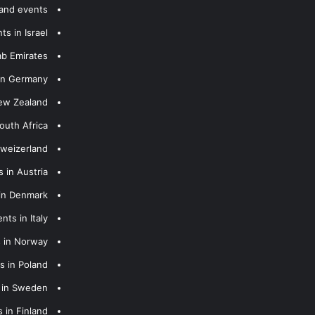
 and events
s in Israel
ab Emirates
 in Germany
New Zealand
outh Africa
hweizerland
 in Austria
 in Denmark
nts in Italy
s in Norway
s in Poland
s in Sweden
 in Finland