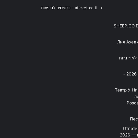
aticket.co.il - כרטיסים להופעות
SHEEP.CO 
Лия Ахед
פסנתר לאור נרות
בניה ברבי - חוגג עשור על הבמות! 2026 -
"Театр У Н
л
Розов
Отпеты
2026 — 