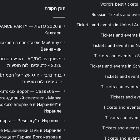
World’s best tickets
תוכן מקודם
Russian Tickets and event
Tickets and events in United Ar
DANCE PARTY — ЛЕТО 2026 в
Калгари
Tickets and events
жакова в спектакле Мой внук
Tickets and events in 
Вениамин
Tickets and events in S
משופן ועד AC/DC - מופע 
2026 - כרטיסים ולוח הופעות
Tickets and events in Sc
Tickets and events
כרטיסים ולוח הופעות
Tickets and events
икитских Ворот — Свадьба —
Tickets and eve
егендарный спектакль Марка
ского впервые в Израиле!" в
Tickets and event
Израиле
Tickets and event
"Песняры — Pesniary" в Израиле
Tickets and event
е Мошенники LIVE в Израиле
концерт Гарика Богомазова в
Tickets and events