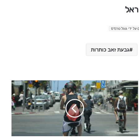
ראל
 על ידי גוגל טרנדס
גבעת זאב כותרות
מ
ב
ז
ק
ח
ד
ש
ו
ת