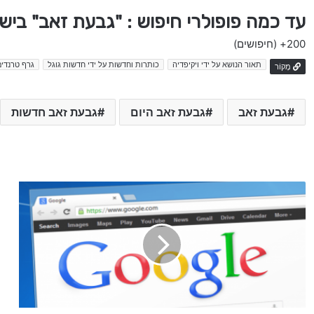
עד כמה פופולרי חיפוש : "גבעת זאב" ביש
200+
(חיפושים)
תאור הנושא על ידי ויקיפדיה
כותרות וחדשות על ידי חדשות גוגל
גרף טרנדים
מָקוֹר
גבעת זאב
גבעת זאב היום
גבעת זאב חדשות
מ
ב
ז
ק
ח
ד
ש
ו
ת