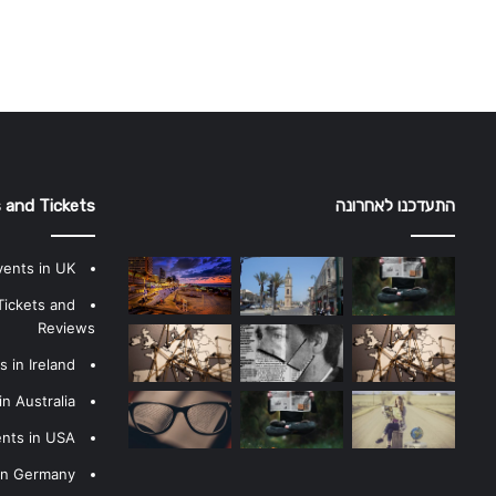
התעדכנו לאחרונה
 and Tickets
vents in UK
Tickets and
Reviews
 in Ireland
n Australia
ents in USA
 in Germany