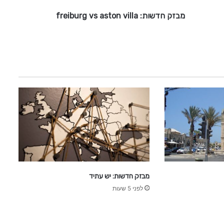
:
מבזק חדשות: freiburg vs aston villa
f
r
e
i
b
u
r
g
v
s
a
s
t
o
n
v
מבזק חדשות: יש עתיד
i
לפני 5 שעות
l
l
a