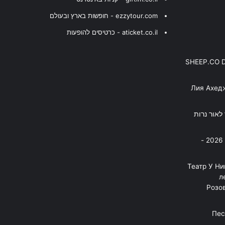
ezzytour.com - חופשות בארץ ובעולם
aticket.co.il - כרטיסים להופעות
SHEEP.CO 
Лия Ахед
פסנתר לאור נרות
בניה ברבי - חוגג עשור על הבמות! 2026 -
"Театр У Н
л
Розов