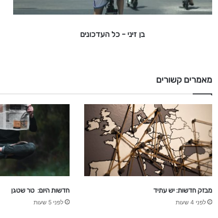
-
כ
בן זיני - כל העדכונים
ל
ה
ע
ד
כ
מאמרים קשורים
ו
נ
י
ם
מבזק חדשות: יש עתיד
חדשות היום: טר שטגן
לפני 4 שעות
לפני 5 שעות