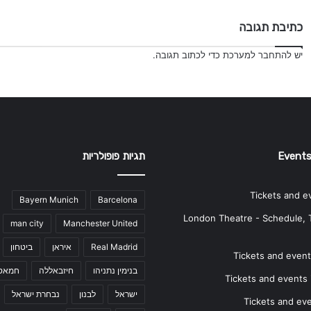
כתיבת תגובה
יש
להתחבר למערכת
כדי לכתוב תגובה.
Events
תגיות פופולריות
Tickets and e
Bayern Munich
Barcelona
London Theatre - Schedule, 
man city
Manchester United
Real Madrid
איראן
ביטחון
Tickets and events
בנימין נתניהו
חיזבאללה
חמאס
Tickets and events i
ישראל
לבנון
נבחרת ישראל
Tickets and ev