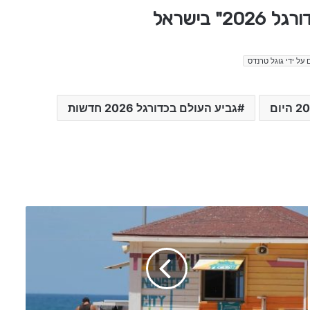
 בישראל
 על ידי גוגל טרנדס
גביע העולם בכדורגל 2026 חדשות
ס
פ
ר
ד
נ
ג
ד