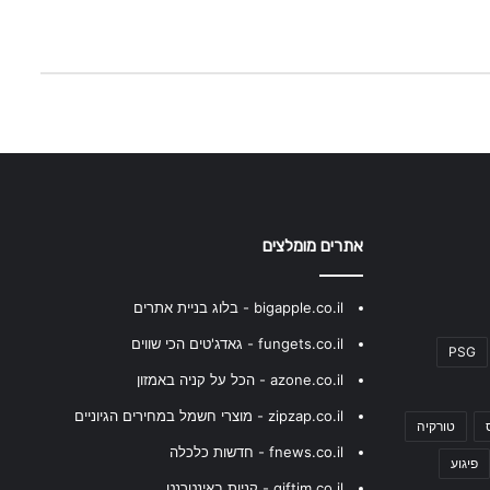
אתרים מומלצים
bigapple.co.il - בלוג בניית אתרים
fungets.co.il - גאדג'טים הכי שווים
PSG
azone.co.il - הכל על קניה באמזון
zipzap.co.il - מוצרי חשמל במחירים הגיוניים
טורקיה
fnews.co.il - חדשות כלכלה
פיגוע
giftim.co.il - קניות באינטרנט