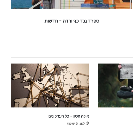
כ
ף
ו
ספרד נגד כף ורדה - חדשות
ר
ד
ה
-
ח
ד
ש
ו
ת
אילה חסון – כל העדכונים
לפני 5 שעות