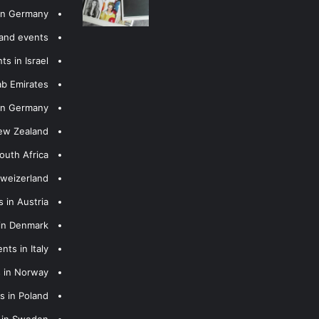
 in Germany
 and events
s in Israel
ab Emirates
 in Germany
New Zealand
outh Africa
hweizerland
 in Austria
 in Denmark
nts in Italy
s in Norway
s in Poland
s in Sweden