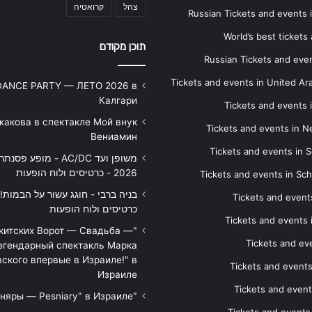
צהל
קרואטיה
Russian Tickets and events
World’s best tickets
תוכן מקודם
Russian Tickets and event
Tickets and events in United Ar
DANCE PARTY — ЛЕТО 2026 в
Калгари
Tickets and events
жакова в спектакле Мой внук
Tickets and events in 
Вениамин
Tickets and events in S
משופן ועד AC/DC - מופע 
2026 - כרטיסים ולוח הופעות
Tickets and events in Sc
Tickets and events
כרטיסים ולוח הופעות
Tickets and events
икитских Ворот — Свадьба —
Tickets and eve
егендарный спектакль Марка
ского впервые в Израиле!" в
Tickets and event
Израиле
Tickets and event
"Песняры — Pesniary" в Израиле
Tickets and event