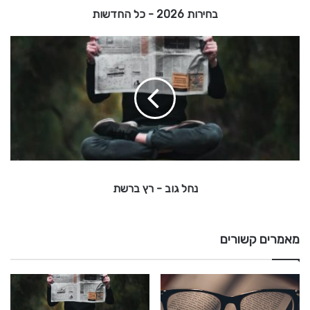
בחירות 2026 - כל החדשות
-
נ
כ
ח
ל
ל
ג
ה
ו
ח
ד
ב
ש
ו
-
ת
ר
נחל גוב - רץ ברשת
ץ
ב
ר
ש
מאמרים קשורים
ת