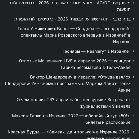
משופן ועד AC/DC - מופע פסנתר לאור נרות 2026 - כרטיסים ולוח
הופעות
בניה ברבי - חוגג עשור על הבמות! 2026 - כרטיסים ולוח הופעות
"Театр У Никитских Ворот — Свадьба — легендарный
спектакль Марка Розовского впервые в Израиле!" в
Израиле
"Песняры — Pesniary" в Израиле
Отпетые Мошенники LIVE в Израиле 2026 — концерт
Гарика Богомазова в Тель-Авиве
Виктор Шендерович в Израиле: «Откуда взялся
Шендерович?» - съёмка программы с Марком Лави в Тель-
Авиве
«О чём молчит ТВ? Израиль без цензуры» - Встреча с
журналистами 9 канала
Максим Галкин в Израиле 2027 — юбилейный тур «50!»:
билеты и расписание
Красная Бурда — «Самеах, да и только!» в Израиле 2026:
билеты и расписание