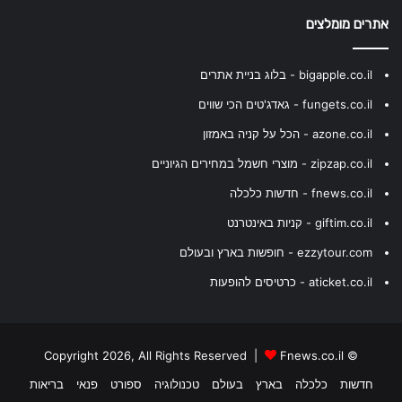
אתרים מומלצים
bigapple.co.il - בלוג בניית אתרים
fungets.co.il - גאדג'טים הכי שווים
azone.co.il - הכל על קניה באמזון
zipzap.co.il - מוצרי חשמל במחירים הגיוניים
fnews.co.il - חדשות כלכלה
giftim.co.il - קניות באינטרנט
ezzytour.com - חופשות בארץ ובעולם
aticket.co.il - כרטיסים להופעות
Fnews.co.il
© Copyright 2026, All Rights Reserved |
חדשות
כלכלה
בארץ
בעולם
טכנולוגיה
ספורט
פנאי
בריאות