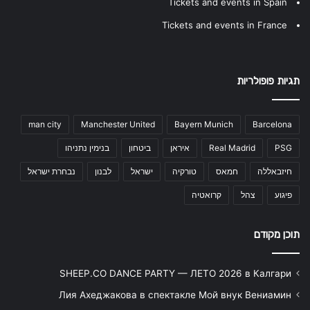
Tickets and events in Spain
Tickets and events in France
תגיות פופולריות
man city
Manchester United
Bayern Munich
Barcelona
PSG
Real Madrid
איראן
ביטחון
בנימין נתניהו
חיזבאללה
חמאס
טורקיה
ישראל
לבנון
נבחרת ישראל
פיגוע
צהל
קרואטיה
תוכן מקודם
SHEEP.CO DANCE PARTY — ЛЕТО 2026 в Калгари
Лия Ахеджакова в спектакле Мой внук Вениамин