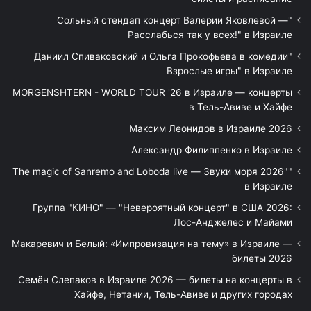
"Сольный стендап концерт Валерии Яковлевой —
Расслабься так у всех!" в Израиле
"Даниил Спиваковский и Ольга Прокофьева в комедии
Взрослые игры" в Израиле
MORGENSHTERN - WORLD TOUR '26 в Израиле — концерты
в Тель-Авиве и Хайфе
Максим Леонидов в Израиле 2026
Александр Филиппенко в Израиле
"The magic of Sanremo and Loboda live — Звуки моря 2026"
в Израиле
Группа "КИНО" — "Невероятный концерт" в США 2026:
Лос-Анджелес и Майами
Макаревич и Белый: «Импровизация на тему» в Израиле —
билеты 2026
Семён Слепаков в Израиле 2026 — билеты на концерты в
Хайфе, Нетании, Тель-Авиве и других городах