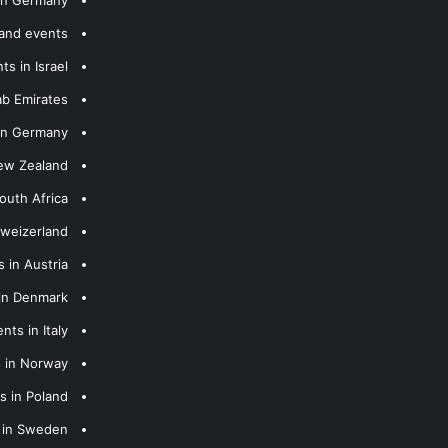
 and events
s in Israel
ab Emirates
 in Germany
New Zealand
outh Africa
hweizerland
 in Austria
 in Denmark
nts in Italy
s in Norway
s in Poland
s in Sweden