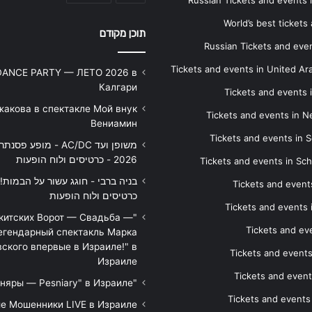
World’s best tickets
תוכן מקודם
Russian Tickets and event
Tickets and events in United Ar
DANCE PARTY — ЛЕТО 2026 в
Калгари
Tickets and events
жакова в спектакле Мой внук
Tickets and events in 
Вениамин
Tickets and events in S
משופן ועד AC/DC - מופע 
2026 - כרטיסים ולוח הופעות
Tickets and events in Sc
Tickets and events
כרטיסים ולוח הופעות
Tickets and events
икитских Ворот — Свадьба —
Tickets and eve
егендарный спектакль Марка
ского впервые в Израиле!" в
Tickets and event
Израиле
Tickets and event
"Песняры — Pesniary" в Израиле
Tickets and event
е Мошенники LIVE в Израиле