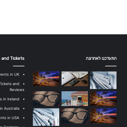
התעדכנו לאחרונה
 and Tickets
vents in UK
Tickets and
Reviews
 in Ireland
n Australia
ents in USA
 in Germany