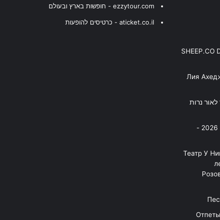
ezzytour.com - חופשות בארץ ובעולם
aticket.co.il - כרטיסים להופעות
SHEEP.CO 
Лия Ахед
פסנתר לאור נרות
בניה ברבי - חוגג עשור על הבמות! 2026 -
"Театр У Н
л
Розов
Отпеты