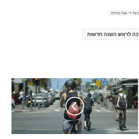
 על ידי גוגל טרנדס
כה לראש השנה חדשות
ר
ו
ס
ט
ו
ב