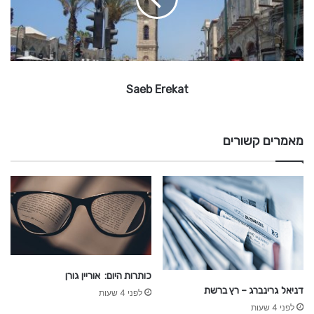
E
r
e
k
a
t
Saeb Erekat
מאמרים קשורים
כותרות היום: אוריין גורן
דניאל גרינברג – רץ ברשת
לפני 4 שעות
לפני 4 שעות