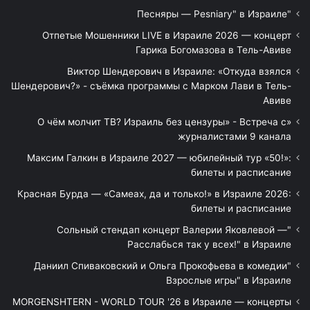
"Песняры — Pesniary" в Израиле
Отпетые Мошенники LIVE в Израиле 2026 — концерт
Гарика Богомазова в Тель-Авиве
Виктор Шендерович в Израиле: «Откуда взялся
Шендерович?» - съёмка программы с Марком Лави в Тель-
Авиве
«О чём молчит ТВ? Израиль без цензуры» - Встреча с
журналистами 9 канала
Максим Галкин в Израиле 2027 — юбилейный тур «50!»:
билеты и расписание
Красная Бурда — «Самеах, да и только!» в Израиле 2026:
билеты и расписание
"Сольный стендап концерт Валерии Яковлевой —
Расслабься так у всех!" в Израиле
"Даниил Спиваковский и Ольга Прокофьева в комедии
Взрослые игры" в Израиле
MORGENSHTERN - WORLD TOUR '26 в Израиле — концерты