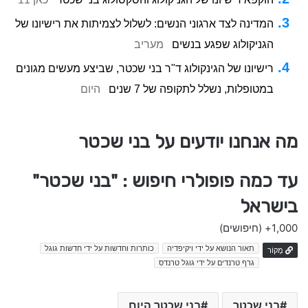
המדינה לצד ארגוני הנשים: לשלול לצמיתות את רישיונו של
הגניקולוג שפגע בנשים
מעריב
רישיונו של הגינקולוג ד"ר בני שכטר, שביצע מעשים מגונים
במטופלות, נשלל לתקופה של 7 שנים
היום
מה אנחנו יודעים על בני שכטר
עד כמה פופולרי חיפוש : "בני שכטר"
בישראל
1,000+
(חיפושים)
תאור הנושא על ידי ויקיפדיה
כותרות וחדשות על ידי חדשות גוגל
מָקוֹר
גרף טרנדים על ידי גוגל טרנדס
בני שכטר
בני שכטר היום