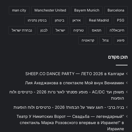
man city
Manchester United
Bayern Munich
Barcelona
PSG
Real Madrid
איראן
ביטחון
בנימין נתניהו
חיזבאללה
חמאס
טורקיה
ישראל
לבנון
נבחרת ישראל
פיגוע
צהל
קרואטיה
תוכן מקודם
SHEEP.CO DANCE PARTY — ЛЕТО 2026 в Калгари
Лия Ахеджакова в спектакле Мой внук Вениамин
משופן ועד AC/DC - מופע פסנתר לאור נרות 2026 - כרטיסים ולוח
הופעות
בניה ברבי - חוגג עשור על הבמות! 2026 - כרטיסים ולוח הופעות
"Театр У Никитских Ворот — Свадьба — легендарный
спектакль Марка Розовского впервые в Израиле!" в
Израиле