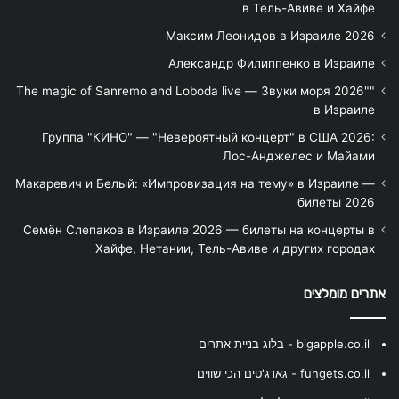
в Тель-Авиве и Хайфе
Максим Леонидов в Израиле 2026
Александр Филиппенко в Израиле
"The magic of Sanremo and Loboda live — Звуки моря 2026"
в Израиле
Группа "КИНО" — "Невероятный концерт" в США 2026:
Лос-Анджелес и Майами
Макаревич и Белый: «Импровизация на тему» в Израиле —
билеты 2026
Семён Слепаков в Израиле 2026 — билеты на концерты в
Хайфе, Нетании, Тель-Авиве и других городах
אתרים מומלצים
bigapple.co.il - בלוג בניית אתרים
fungets.co.il - גאדג'טים הכי שווים