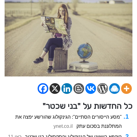
כל החדשות על "בני שכטר"
"מסע הייסורים הסתיים": הגינקולוג שהורשע יפצה את
המתלוננת בסכום עתק
ynet.co.il
הוקפא רישיונו של הגניקולוג והסקסולוג בני שכטר
כאן 11