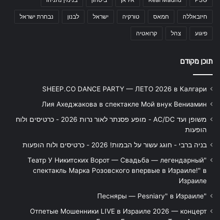
חיזבאללה
חמאס
טורקיה
ישראל
לבנון
נבחרת ישראל
פיגוע
צהל
קרואטיה
תוכן מקודם
SHEEP.CO DANCE PARTY — ЛЕТО 2026 в Калгари
Лия Ахеджакова в спектакле Мой внук Вениамин
משופן ועד AC/DC - מופע פסנתר לאור נרות 2026 - כרטיסים ולוח
הופעות
בניה ברבי - חוגג עשור על הבמות! 2026 - כרטיסים ולוח הופעות
"Театр У Никитских Ворот — Свадьба — легендарный
спектакль Марка Розовского впервые в Израиле!" в
Израиле
"Песняры — Pesniary" в Израиле
Отпетые Мошенники LIVE в Израиле 2026 — концерт