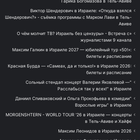
Гарика Богомазова в Тель-Авиве
Виктор Шендерович в Израиле: «Откуда взялся
Шендерович?» - съёмка программы с Марком Лави в Тель-
Авиве
«О чём молчит ТВ? Израиль без цензуры» - Встреча с
журналистами 9 канала
Максим Галкин в Израиле 2027 — юбилейный тур «50!»:
билеты и расписание
Красная Бурда — «Самеах, да и только!» в Израиле 2026:
билеты и расписание
"Сольный стендап концерт Валерии Яковлевой —
Расслабься так у всех!" в Израиле
"Даниил Спиваковский и Ольга Прокофьева в комедии
Взрослые игры" в Израиле
MORGENSHTERN - WORLD TOUR '26 в Израиле — концерты
в Тель-Авиве и Хайфе
Максим Леонидов в Израиле 2026