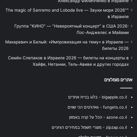
Александр Филиппенко в Израиле
"The magic of Sanremo and Loboda live — Звуки моря 2026"
в Израиле
Группа "КИНО" — "Невероятный концерт" в США 2026:
Лос-Анджелес и Майами
Макаревич и Белый: «Импровизация на тему» в Израиле —
билеты 2026
Семён Слепаков в Израиле 2026 — билеты на концерты в
Хайфе, Нетании, Тель-Авиве и других городах
אתרים מומלצים
bigapple.co.il - בלוג בניית אתרים
fungets.co.il - גאדג'טים הכי שווים
azone.co.il - הכל על קניה באמזון
zipzap.co.il - מוצרי חשמל במחירים הגיוניים