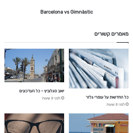
v
Barcelona vs Gimnàstic
s
G
i
m
מאמרים קשורים
n
à
s
t
i
c
יואב סגלוביץ – כל העדכונים
כל החדשות על עומרי גלזר
לפני 9 שעות
לפני 8 שעות