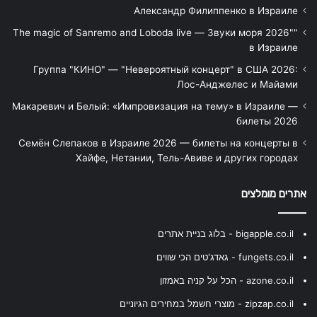
Александр Филиппенко в Израиле
"The magic of Sanremo and Loboda live — Звуки моря 2026"
в Израиле
Группа "КИНО" — "Невероятный концерт" в США 2026:
Лос-Анджелес и Майами
Макаревич и Белый: «Импровизация на тему» в Израиле —
билеты 2026
Семён Слепаков в Израиле 2026 — билеты на концерты в
Хайфе, Нетании, Тель-Авиве и других городах
אתרים מומלצים
bigapple.co.il - בלוג בניית אתרים
fungets.co.il - גאדג'טים הכי שווים
azone.co.il - הכל על קניה באמזון
zipzap.co.il - מוצרי חשמל במחירים הגיוניים