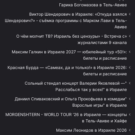
Гарика Богомазова в Тель-Авиве
Виктор Шендерович в Израиле: «Откуда взялся
Шендерович?» - съёмка программы с Марком Лави в Тель-
Авиве
«О чём молчит ТВ? Израиль без цензуры» - Встреча с
журналистами 9 канала
Максим Галкин в Израиле 2027 — юбилейный тур «50!»:
билеты и расписание
Красная Бурда — «Самеах, да и только!» в Израиле 2026:
билеты и расписание
"Сольный стендап концерт Валерии Яковлевой —
Расслабься так у всех!" в Израиле
"Даниил Спиваковский и Ольга Прокофьева в комедии
Взрослые игры" в Израиле
MORGENSHTERN - WORLD TOUR '26 в Израиле — концерты
в Тель-Авиве и Хайфе
Максим Леонидов в Израиле 2026