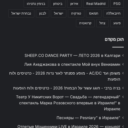
PSG
Real Madrid
איראן
ביטחון
בנימין נתניהו
חיזבאללה
חמאס
טורקיה
ישראל
לבנון
נבחרת ישראל
פיגוע
צהל
קרואטיה
תוכן מקודם
SHEEP.CO DANCE PARTY — ЛЕТО 2026 в Калгари
Лия Ахеджакова в спектакле Мой внук Вениамин
משופן ועד AC/DC - מופע פסנתר לאור נרות 2026 - כרטיסים ולוח
הופעות
בניה ברבי - חוגג עשור על הבמות! 2026 - כרטיסים ולוח הופעות
"Театр У Никитских Ворот — Свадьба — легендарный
спектакль Марка Розовского впервые в Израиле!" в
Израиле
"Песняры — Pesniary" в Израиле
Отпетые Мошенники LIVE в Израиле 2026 — концерт