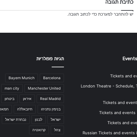
כתיבת תגובה
יש
להתחבר למערכת
כדי לכתוב תגובה.
Events
תגיות פופולריות
Tickets and e
Bayern Munich
Barcelona
London Theatre - Schedule, 
man city
Manchester United
Real Madrid
איראן
ביטחון
Tickets and events
בנימין נתניהו
חיזבאללה
חמאס
Tickets and events i
ישראל
לבנון
נבחרת ישראל
Tickets and ev
צהל
קרואטיה
Russian Tickets and events