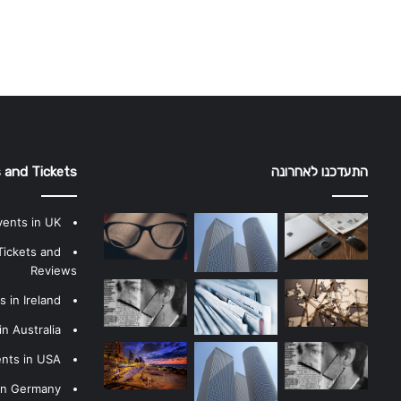
התעדכנו לאחרונה
 and Tickets
vents in UK
Tickets and
Reviews
 in Ireland
n Australia
ents in USA
 in Germany