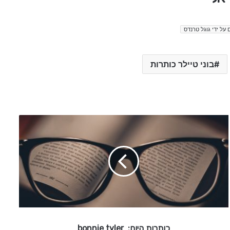
 על ידי גוגל טרנדס
בוני טיילר כותרות
כ
ו
ת
ר
ו
ת
ה
י
ו
ם
כותרות היום: bonnie tyler
: