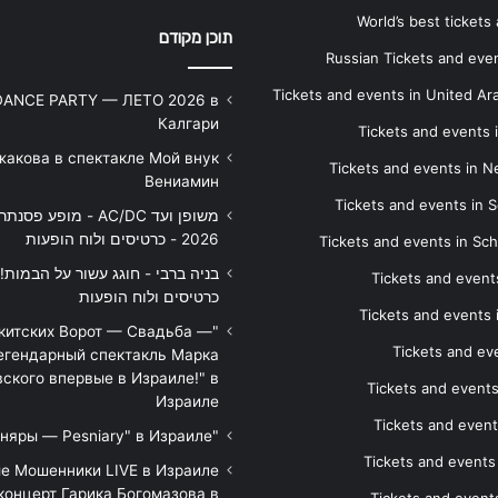
World’s best tickets
תוכן מקודם
Russian Tickets and event
Tickets and events in United Ar
DANCE PARTY — ЛЕТО 2026 в
Калгари
Tickets and events
жакова в спектакле Мой внук
Tickets and events in 
Вениамин
Tickets and events in S
משופן ועד AC/DC - מופע 
2026 - כרטיסים ולוח הופעות
Tickets and events in Sc
Tickets and events
כרטיסים ולוח הופעות
Tickets and events
икитских Ворот — Свадьба —
Tickets and eve
егендарный спектакль Марка
ского впервые в Израиле!" в
Tickets and event
Израиле
Tickets and event
"Песняры — Pesniary" в Израиле
Tickets and event
е Мошенники LIVE в Израиле
концерт Гарика Богомазова в
Tickets and events