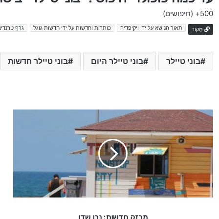
500+
(חיפושים)
תאור הנושא על ידי ויקיפדיה
כותרות וחדשות על ידי חדשות גוגל
גרף טרנדים
מָקוֹר
בוני טיילר
בוני טיילר היום
בוני טיילר חדשות
מ
ב
ז
ק
ח
ד
ש
ו
ת
:
מבזק חדשות: נבו שדו
נ