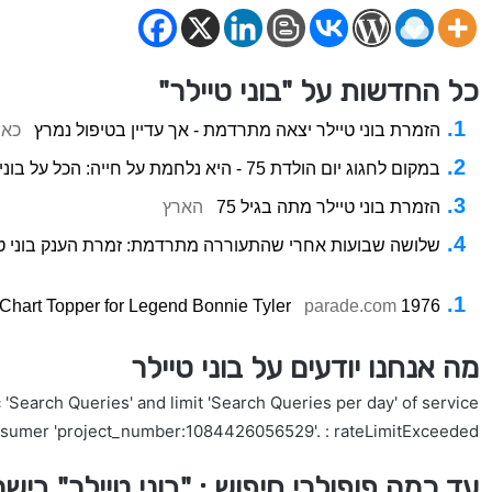
כל החדשות על "בוני טיילר"
הזמרת בוני טיילר יצאה מתרדמת - אך עדיין בטיפול נמרץ
כאן 1
במקום לחגוג יום הולדת 75 - היא נלחמת על חייה: הכל על בוני טיילר
הזמרת בוני טיילר מתה בגיל 75
הארץ
שלושה שבועות אחרי שהתעוררה מתרדמת: זמרת הענק בוני טייל
parade.com
1976 Powerful Single Became the First Chart Topper for Legend Bonnie Tyler
מה אנחנו יודעים על בוני טיילר
'Search Queries' and limit 'Search Queries per day' of service
nsumer 'project_number:1084426056529'. : rateLimitExceeded
עד כמה פופולרי חיפוש : "בוני טיילר" ביש