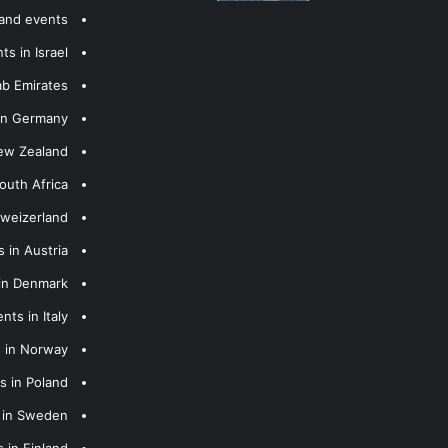
 and events
s in Israel
ab Emirates
 in Germany
New Zealand
outh Africa
hweizerland
 in Austria
 in Denmark
nts in Italy
s in Norway
s in Poland
s in Sweden
 in Finland