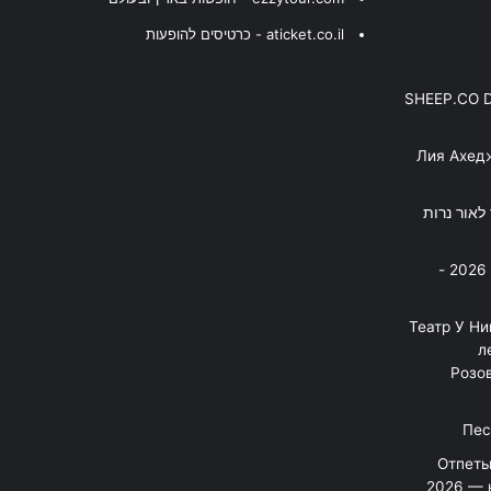
aticket.co.il - כרטיסים להופעות
SHEEP.CO 
Лия Ахед
פסנתר לאור נרות
בניה ברבי - חוגג עשור על הבמות! 2026 -
"Театр У Н
л
Розов
Отпеты
2026 — 