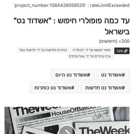
'project_number:1084426056529'. : rateLimitExceeded
עד כמה פופולרי חיפוש : "אשדוד נט"
בישראל
200+
(חיפושים)
תאור הנושא על ידי ויקיפדיה
כותרות וחדשות על ידי חדשות גוגל
מָקוֹר
גרף טרנדים על ידי גוגל טרנדס
אשדוד נט
אשדוד נט היום
אשדוד נט חדשות
אשדוד נט כותרות
ש
י
ר
א