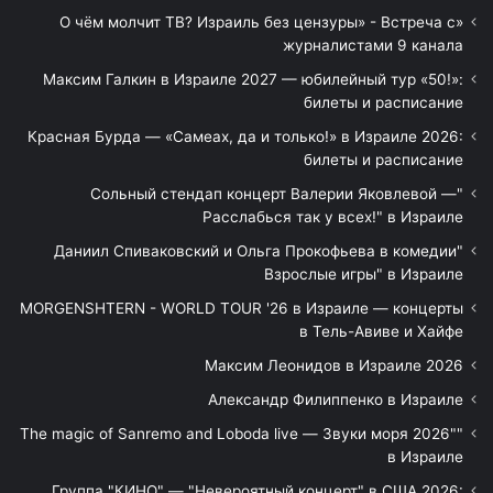
«О чём молчит ТВ? Израиль без цензуры» - Встреча с
журналистами 9 канала
Максим Галкин в Израиле 2027 — юбилейный тур «50!»:
билеты и расписание
Красная Бурда — «Самеах, да и только!» в Израиле 2026:
билеты и расписание
"Сольный стендап концерт Валерии Яковлевой —
Расслабься так у всех!" в Израиле
"Даниил Спиваковский и Ольга Прокофьева в комедии
Взрослые игры" в Израиле
MORGENSHTERN - WORLD TOUR '26 в Израиле — концерты
в Тель-Авиве и Хайфе
Максим Леонидов в Израиле 2026
Александр Филиппенко в Израиле
"The magic of Sanremo and Loboda live — Звуки моря 2026"
в Израиле
Группа "КИНО" — "Невероятный концерт" в США 2026: