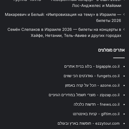
Лос-Анджелес и Майами
Макаревич и Белый: «Импровизация на тему» в Израиле —
билеты 2026
Семён Слепаков в Израиле 2026 — билеты на концерты в
Хайфе, Нетании, Тель-Авиве и других городах
אתרים מומלצים
bigapple.co.il - בלוג בניית אתרים
fungets.co.il - גאדג'טים הכי שווים
azone.co.il - הכל על קניה באמזון
zipzap.co.il - מוצרי חשמל במחירים הגיוניים
fnews.co.il - חדשות כלכלה
giftim.co.il - קניות באינטרנט
ezzytour.com - חופשות בארץ ובעולם