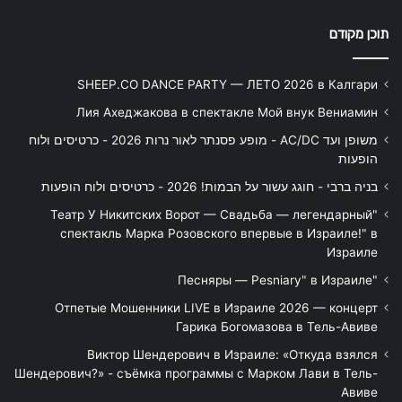
תוכן מקודם
SHEEP.CO DANCE PARTY — ЛЕТО 2026 в Калгари
Лия Ахеджакова в спектакле Мой внук Вениамин
משופן ועד AC/DC - מופע פסנתר לאור נרות 2026 - כרטיסים ולוח
הופעות
בניה ברבי - חוגג עשור על הבמות! 2026 - כרטיסים ולוח הופעות
"Театр У Никитских Ворот — Свадьба — легендарный
спектакль Марка Розовского впервые в Израиле!" в
Израиле
"Песняры — Pesniary" в Израиле
Отпетые Мошенники LIVE в Израиле 2026 — концерт
Гарика Богомазова в Тель-Авиве
Виктор Шендерович в Израиле: «Откуда взялся
Шендерович?» - съёмка программы с Марком Лави в Тель-
Авиве