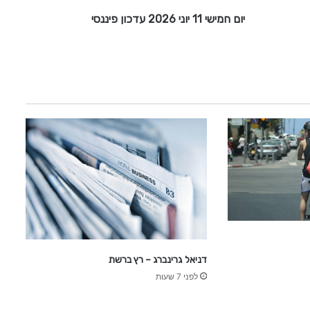
1
יום חמישי 11 יוני 2026 עדכון פיננסי
י
ו
נ
י
2
0
2
6
ע
ד
כ
ו
ן
פ
י
נ
דניאל גרינברג – רץ ברשת
נ
לפני 7 שעות
ס
י