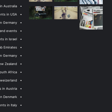
n Australia
ents in USA
 in Germany
 and events
s in Israel
ab Emirates
 in Germany
New Zealand
outh Africa
hweizerland
 in Austria
 in Denmark
nts in Italy