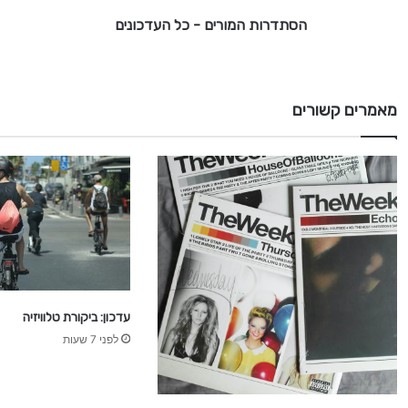
ו
הסתדרות המורים - כל העדכונים
ר
י
ם
-
מאמרים קשורים
כ
ל
ה
ע
ד
כ
ו
נ
י
ם
עדכון: ביקורת טלוויזיה
לפני 7 שעות