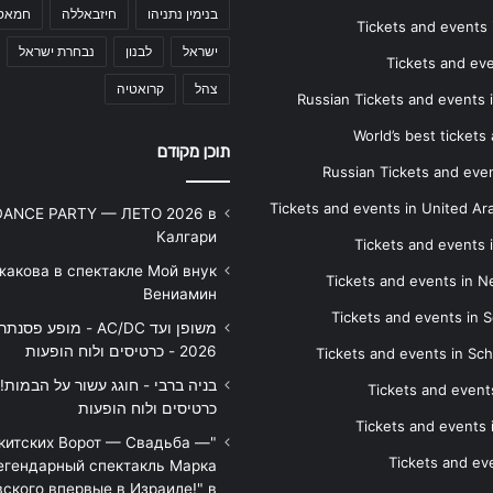
בנימין נתניהו
חיזבאללה
חמאס
Tickets and events i
ישראל
לבנון
נבחרת ישראל
Tickets and ev
צהל
קרואטיה
Russian Tickets and events
World’s best tickets
תוכן מקודם
Russian Tickets and event
Tickets and events in United Ar
DANCE PARTY — ЛЕТО 2026 в
Калгари
Tickets and events
жакова в спектакле Мой внук
Tickets and events in 
Вениамин
Tickets and events in S
משופן ועד AC/DC - מופע 
2026 - כרטיסים ולוח הופעות
Tickets and events in Sc
Tickets and events
כרטיסים ולוח הופעות
Tickets and events
икитских Ворот — Свадьба —
Tickets and eve
егендарный спектакль Марка
ского впервые в Израиле!" в