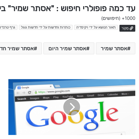
עד כמה פופולרי חיפוש : "אסתר שמיר" ב
1000+
(חיפושים)
תאור הנושא על ידי ויקיפדיה
כותרות וחדשות על ידי חדשות גוגל
גרף טרנדים
מָקוֹר
אסתר שמיר
אסתר שמיר היום
אסתר שמיר חד
ה
ס
ת
ד
ר
ו
ת
ה
מ