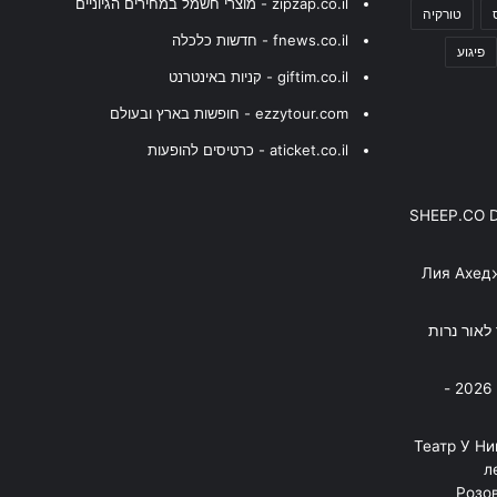
zipzap.co.il - מוצרי חשמל במחירים הגיוניים
טורקיה
fnews.co.il - חדשות כלכלה
פיגוע
giftim.co.il - קניות באינטרנט
ezzytour.com - חופשות בארץ ובעולם
aticket.co.il - כרטיסים להופעות
SHEEP.CO 
Лия Ахед
פסנתר לאור נרות
בניה ברבי - חוגג עשור על הבמות! 2026 -
"Театр У Н
л
Розов