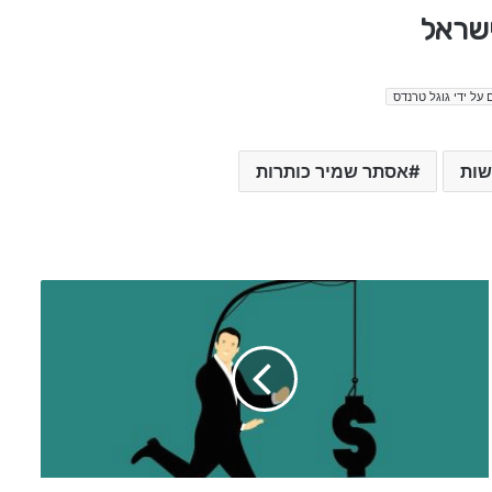
ישראל
 על ידי גוגל טרנדס
שות
אסתר שמיר כותרות
י
ו
ם
ח
מ
י
ש
י
1