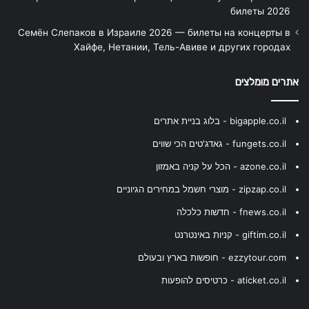
билеты 2026
Семён Слепаков в Израиле 2026 — билеты на концерты в
Хайфе, Нетании, Тель-Авиве и других городах
אתרים מומלצים
bigapple.co.il - בלוג בניית אתרים
fungets.co.il - גאדג'טים הכי שווים
azone.co.il - הכל על קניה באמזון
zipzap.co.il - מוצרי חשמל במחירים הגיוניים
fnews.co.il - חדשות כלכלה
giftim.co.il - קניות באינטרנט
ezzytour.com - חופשות בארץ ובעולם
aticket.co.il - כרטיסים להופעות