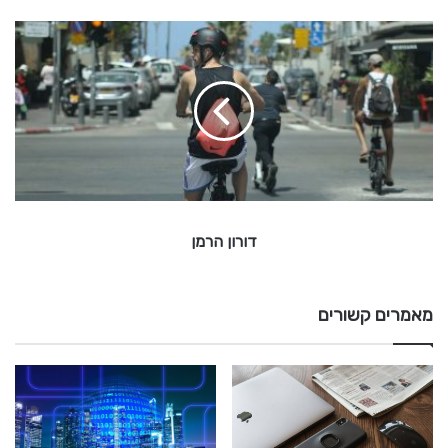
ד
ו
ר
ו
ן
ה
ר
מ
ן
דורון הרמן
מאמרים קשורים