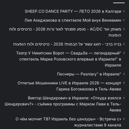
SHEEP.CO DANCE PARTY — ЛЕТО 2026 в Калгари
Лия Ахеджакова в спектакле Мой внук Вениамин
משופן ועד AC/DC - מופע פסנתר לאור נרות 2026 - כרטיסים ולוח
הופעות
בניה ברבי - חוגג עשור על הבמות! 2026 - כרטיסים ולוח הופעות
"Театр У Никитских Ворот — Свадьба — легендарный
спектакль Марка Розовского впервые в Израиле!" в
Израиле
"Песняры — Pesniary" в Израиле
Отпетые Мошенники LIVE в Израиле 2026 — концерт
Гарика Богомазова в Тель-Авиве
Виктор Шендерович в Израиле: «Откуда взялся
Шендерович?» - съёмка программы с Марком Лави в Тель-
Авиве
«О чём молчит ТВ? Израиль без цензуры» - Встреча с
журналистами 9 канала