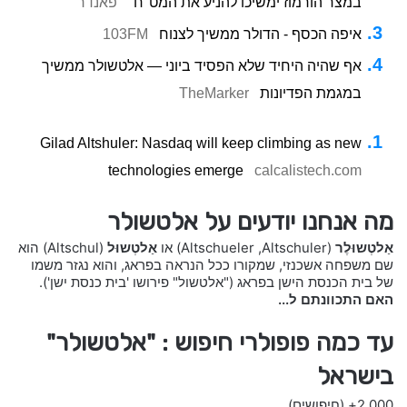
במצר הורמוז ימשיכו להניע את המט"ח"
פאנדר
איפה הכסף - הדולר ממשיך לצנוח
103FM
אף שהיה היחיד שלא הפסיד ביוני — אלטשולר ממשיך
במגמת הפדיונות
TheMarker
Gilad Altshuler: Nasdaq will keep climbing as new
technologies emerge
calcalistech.com
מה אנחנו יודעים על אלטשולר
אַלטְשוּלֶר
(Altschuler,‏ Altschueler) או
אַלטְשוּל
(Altschul) הוא
שם משפחה אשכנזי, שמקורו ככל הנראה בפראג, והוא נגזר משמו
של בית הכנסת הישן בפראג ("אלטשול" פירושו 'בית כנסת ישן').
האם התכוונתם ל...
עד כמה פופולרי חיפוש : "אלטשולר"
בישראל
2,000+
(חיפושים)