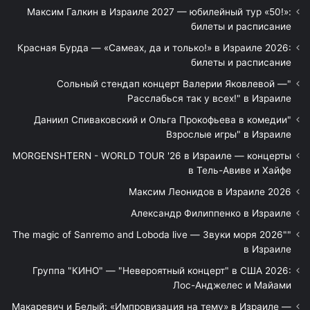
Максим Галкин в Израиле 2027 — юбилейный тур «50!»:
билеты и расписание
Красная Бурда — «Самеах, да и только!» в Израиле 2026:
билеты и расписание
"Сольный стендап концерт Валерии Яковлевой —
Расслабься так у всех!" в Израиле
"Даниил Спиваковский и Ольга Прокофьева в комедии
Взрослые игры" в Израиле
MORGENSHTERN - WORLD TOUR '26 в Израиле — концерты
в Тель-Авиве и Хайфе
Максим Леонидов в Израиле 2026
Александр Филиппенко в Израиле
"The magic of Sanremo and Loboda live — Звуки моря 2026"
в Израиле
Группа "КИНО" — "Невероятный концерт" в США 2026:
Лос-Анджелес и Майами
Макаревич и Белый: «Импровизация на тему» в Израиле —