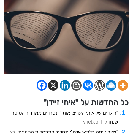
כל החדשות על "איתי זיידן"
"הילדים של איתי העריצו אותו": נפרדים ממדריך הטיסה
שנהרג
ynet.co.il
"מצב טיסה בלתי-נשלט": תחקיר התרסקות הסנונית
כאן