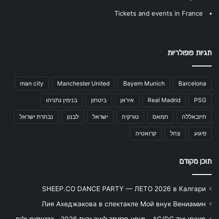
Tickets and events in France
תגיות פופולריות
man city
Manchester United
Bayern Munich
Barcelona
PSG
Real Madrid
איראן
ביטחון
בנימין נתניהו
חיזבאללה
חמאס
טורקיה
ישראל
לבנון
נבחרת ישראל
פיגוע
צהל
קרואטיה
תוכן מקודם
SHEEP.CO DANCE PARTY — ЛЕТО 2026 в Калгари
Лия Ахеджакова в спектакле Мой внук Вениамин
משופן ועד AC/DC - מופע פסנתר לאור נרות 2026 - כרטיסים ולוח