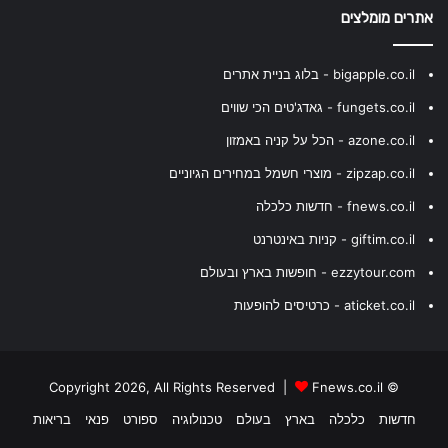
אתרים מומלצים
bigapple.co.il - בלוג בניית אתרים
fungets.co.il - גאדג'טים הכי שווים
azone.co.il - הכל על קניה באמזון
zipzap.co.il - מוצרי חשמל במחירים הגיוניים
fnews.co.il - חדשות כלכלה
giftim.co.il - קניות באינטרנט
ezzytour.com - חופשות בארץ ובעולם
aticket.co.il - כרטיסים להופעות
Fnews.co.il
© Copyright 2026, All Rights Reserved |
חדשות
כלכלה
בארץ
בעולם
טכנולוגיה
ספורט
פנאי
בריאות