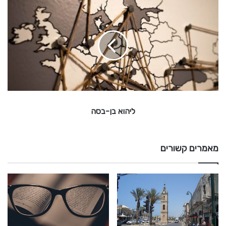
ל
י
ה
ו
א
ב
ן
-
ב
ס
ליהוא בן-בסה
ה
מאמרים קשורים