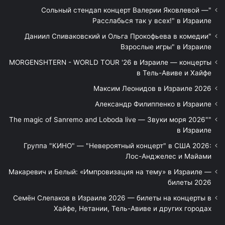
"Сольный стендап концерт Валерии Яковлевой —
Расслабься так у всех!" в Израиле
"Даниил Спиваковский и Ольга Прокофьева в комедии
Взрослые игры" в Израиле
MORGENSHTERN - WORLD TOUR '26 в Израиле — концерты
в Тель-Авиве и Хайфе
Максим Леонидов в Израиле 2026
Александр Филиппенко в Израиле
"The magic of Sanremo and Loboda live — Звуки моря 2026"
в Израиле
Группа "КИНО" — "Невероятный концерт" в США 2026:
Лос-Анджелес и Майами
Макаревич и Белый: «Импровизация на тему» в Израиле —
билеты 2026
Семён Слепаков в Израиле 2026 — билеты на концерты в
Хайфе, Нетании, Тель-Авиве и других городах