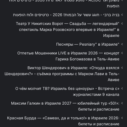
הופעות
בניה ברבי - חוגג עשור על הבמות! 2026 - כרטיסים ולוח הופעות
"Театр У Никитских Ворот — Свадьба — легендарный
спектакль Марка Розовского впервые в Израиле!" в
Израиле
"Песняры — Pesniary" в Израиле
Отпетые Мошенники LIVE в Израиле 2026 — концерт
Гарика Богомазова в Тель-Авиве
Виктор Шендерович в Израиле: «Откуда взялся
Шендерович?» - съёмка программы с Марком Лави в Тель-
Авиве
«О чём молчит ТВ? Израиль без цензуры» - Встреча с
журналистами 9 канала
Максим Галкин в Израиле 2027 — юбилейный тур «50!»:
билеты и расписание
Красная Бурда — «Самеах, да и только!» в Израиле 2026:
билеты и расписание