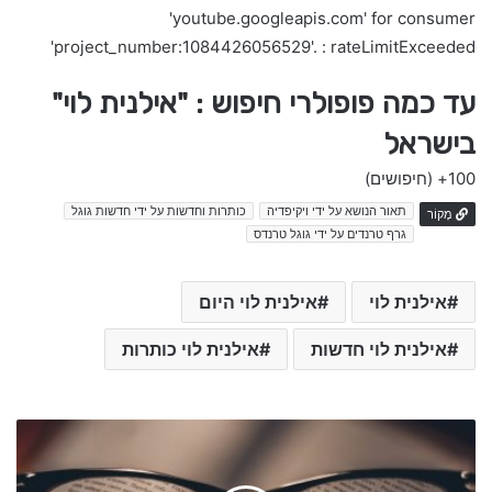
'youtube.googleapis.com' for consumer
'project_number:1084426056529'. : rateLimitExceeded
עד כמה פופולרי חיפוש : "אילנית לוי"
בישראל
100+
(חיפושים)
תאור הנושא על ידי ויקיפדיה
כותרות וחדשות על ידי חדשות גוגל
מָקוֹר
גרף טרנדים על ידי גוגל טרנדס
אילנית לוי
אילנית לוי היום
אילנית לוי חדשות
אילנית לוי כותרות
מ
ע
י