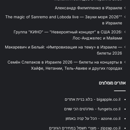
Александр Филиппенко в Израиле
"The magic of Sanremo and Loboda live — Звуки моря 2026"
в Израиле
Группа "КИНО" — "Невероятный концерт" в США 2026:
Лос-Анджелес и Майами
Макаревич и Белый: «Импровизация на тему» в Израиле —
билеты 2026
Семён Слепаков в Израиле 2026 — билеты на концерты в
Хайфе, Нетании, Тель-Авиве и других городах
אתרים מומלצים
bigapple.co.il - בלוג בניית אתרים
fungets.co.il - גאדג'טים הכי שווים
azone.co.il - הכל על קניה באמזון
zipzap.co.il - מוצרי חשמל במחירים הגיוניים