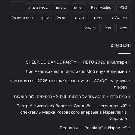
PSG
Real Madrid
איראן
ביטחון
בנימין נתניהו
חיזבאללה
חמאס
טורקיה
ישראל
לבנון
נבחרת ישראל
פיגוע
צהל
קרואטיה
תוכן מקודם
SHEEP.CO DANCE PARTY — ЛЕТО 2026 в Калгари
Лия Ахеджакова в спектакле Мой внук Вениамин
משופן ועד AC/DC - מופע פסנתר לאור נרות 2026 - כרטיסים ולוח
הופעות
בניה ברבי - חוגג עשור על הבמות! 2026 - כרטיסים ולוח הופעות
"Театр У Никитских Ворот — Свадьба — легендарный
спектакль Марка Розовского впервые в Израиле!" в
Израиле
"Песняры — Pesniary" в Израиле