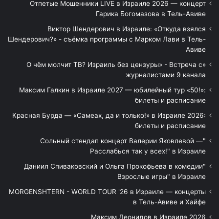
Отпетые Мошенники LIVE в Израиле 2026 — концерт
Гарика Богомазова в Тель-Авиве
Виктор Шендерович в Израиле: «Откуда взялся
Шендерович?» - съёмка программы с Марком Лави в Тель-
Авиве
«О чём молчит ТВ? Израиль без цензуры» - Встреча с
журналистами 9 канала
Максим Галкин в Израиле 2027 — юбилейный тур «50!»:
билеты и расписание
Красная Бурда — «Самеах, да и только!» в Израиле 2026:
билеты и расписание
"Сольный стендап концерт Валерии Яковлевой —
Расслабься так у всех!" в Израиле
"Даниил Спиваковский и Ольга Прокофьева в комедии
Взрослые игры" в Израиле
MORGENSHTERN - WORLD TOUR '26 в Израиле — концерты
в Тель-Авиве и Хайфе
Максим Леонидов в Израиле 2026